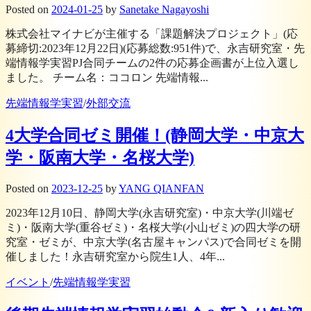
Posted
on
2024-01-25
by
Sanetake Nagayoshi
株式会社マイナビが主催する「課題解決プロジェクト」(応
募締切:2023年12月22日)(応募総数:951件)で、永吉研究室・先
端情報学実習PJ合同チームの2件の応募企画書が上位入選し
ました。 チーム名：ココロン 先端情報...
先端情報学実習
/
外部交流
4大学合同ゼミ開催！(静岡大学・中京大
学・阪南大学・名桜大学)
Posted
on
2023-12-25
by
YANG QIANFAN
2023年12月10日、静岡大学(永吉研究室)・中京大学(川端ゼ
ミ)・阪南大学(重谷ゼミ)・名桜大学(小山ゼミ)の四大学の研
究室・ゼミが、中京大学(名古屋キャンパス)で合同ゼミを開
催しました！永吉研究室から院生1人、4年...
イベント
/
先端情報学実習