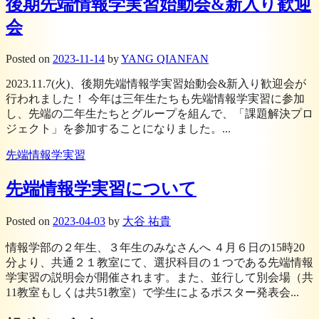
後期先端情報学実習始動会&新入り歓迎
会
Posted
on
2023-11-14
by
YANG QIANFAN
2023.11.7(火)、後期先端情報学実習始動会&新入り歓迎会が
行われました！ 今年は三年生たちも先端情報学実習に参加
し、先端の二年生たちとグループを組んで、「課題解決プロ
ジェクト」を参加することになりました。...
先端情報学実習
先端情報学実習について
Posted
on
2023-04-03
by
大谷 祐貴
情報学部の２年生、３年生のみなさんへ ４月６日の15時20
分より、共通２１教室にて、選択科目の１つである先端情報
学実習の説明会が開催されます。また、並行して別会場（共
11教室もしくは共51教室）で学生によるポスター発表会...