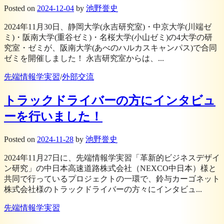
Posted
on
2024-12-04
by
池野誉史
2024年11月30日、静岡大学(永吉研究室)・中京大学(川端ゼ
ミ)・阪南大学(重谷ゼミ)・名桜大学(小山ゼミ)の4大学の研
究室・ゼミが、阪南大学(あべのハルカスキャンパス)で合同
ゼミを開催しました！ 永吉研究室からは、...
先端情報学実習
/
外部交流
トラックドライバーの方にインタビュ
ーを行いました！
Posted
on
2024-11-28
by
池野誉史
2024年11月27日に、先端情報学実習「革新的ビジネスデザイ
ン研究」の中日本高速道路株式会社（NEXCO中日本）様と
共同で行っているプロジェクトの一環で、鈴与カーゴネット
株式会社様のトラックドライバーの方々にインタビュ...
先端情報学実習