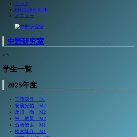
リンク
ENGLISH SITE
メニュー
中野研究室
<
>
学生一覧
2025年度
工藤涼兵 D1
安藤光佑 M2
及川 徹 M2
林 敦景 M2
斎藤僚太 M1
鈴木隆介 M1