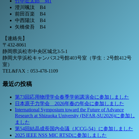
竹中壮太郎 M1
澄川颯汰 B4
前田百楽 B4
中西陽汰 B4
矢橋俊吾 B4
【連絡先】
〒432-8061
静岡県浜松市中央区城北3-5-1
静岡大学浜松キャンパス2号館403号室（学生：2号館412号
室）
TEL&FAX：053-478-1109
最近の投稿
第73回応用物理学会春季学術講演会に参加しました
日本原子力学会 2026年春の年会に参加しました
International Symposium toward the Future of Advance
Research at Shizuoka University (ISFAR-SU2026)に参加し
ました
第54回結晶成長国内会議（JCCG-54）に参加しました
2025 IEEE NSS MIC RTSDに参加しました