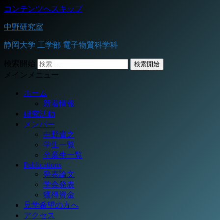
コンテンツへスキップ
中野研究室
静岡大学 工学部 電子物質科学科
検索開始
メインメニュー
ホーム
新着情報
研究活動
メンバー
中野貴之
学生一覧
卒業生一覧
Publications
発表論文
学会発表
獲得資金
見学希望の方へ
アクセス