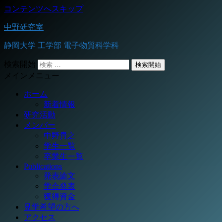
コンテンツへスキップ
中野研究室
静岡大学 工学部 電子物質科学科
検索開始
メインメニュー
ホーム
新着情報
研究活動
メンバー
中野貴之
学生一覧
卒業生一覧
Publications
発表論文
学会発表
獲得資金
見学希望の方へ
アクセス