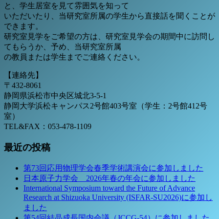
と、学生居室を見て雰囲気を知って
いただいたり、当研究室所属の学生から直接話を聞くことが
できます。
研究室見学をご希望の方は、研究室見学会の期間中に訪問し
てもらうか、予め、当研究室所属
の教員または学生までご連絡ください。
【連絡先】
〒432-8061
静岡県浜松市中央区城北3-5-1
静岡大学浜松キャンパス2号館403号室（学生：2号館412号
室）
TEL&FAX：053-478-1109
最近の投稿
第73回応用物理学会春季学術講演会に参加しました
日本原子力学会 2026年春の年会に参加しました
International Symposium toward the Future of Advance
Research at Shizuoka University (ISFAR-SU2026)に参加し
ました
第54回結晶成長国内会議（JCCG-54）に参加しました