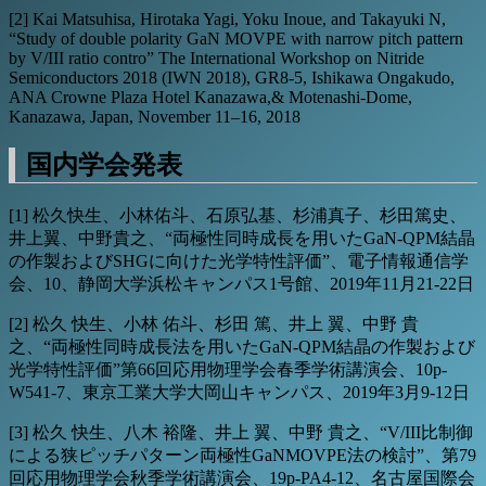
[2] Kai Matsuhisa, Hirotaka Yagi, Yoku Inoue, and Takayuki N,
“Study of double polarity GaN MOVPE with narrow pitch pattern
by V/III ratio contro” The International Workshop on Nitride
Semiconductors 2018 (IWN 2018), GR8-5, Ishikawa Ongakudo,
ANA Crowne Plaza Hotel Kanazawa,& Motenashi-Dome,
Kanazawa, Japan, November 11–16, 2018
国内学会発表
[1] 松久快生、小林佑斗、石原弘基、杉浦真子、杉田篤史、
井上翼、中野貴之、“両極性同時成長を用いたGaN-QPM結晶
の作製およびSHGに向けた光学特性評価”、電子情報通信学
会、10、静岡大学浜松キャンパス1号館、2019年11月21-22日
[2] 松久 快生、小林 佑斗、杉田 篤、井上 翼、中野 貴
之、“両極性同時成長法を用いたGaN-QPM結晶の作製および
光学特性評価”第66回応用物理学会春季学術講演会、10p-
W541-7、東京工業大学大岡山キャンパス、2019年3月9‐12日
[3] 松久 快生、八木 裕隆、井上 翼、中野 貴之、“V/III比制御
による狭ピッチパターン両極性GaNMOVPE法の検討”、第79
回応用物理学会秋季学術講演会、19p-PA4-12、名古屋国際会