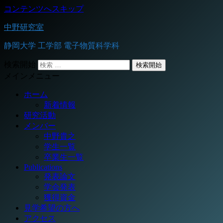
コンテンツへスキップ
中野研究室
静岡大学 工学部 電子物質科学科
検索開始
メインメニュー
ホーム
新着情報
研究活動
メンバー
中野貴之
学生一覧
卒業生一覧
Publications
発表論文
学会発表
獲得資金
見学希望の方へ
アクセス