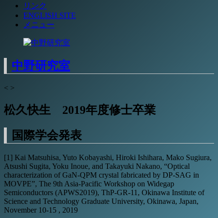
リンク
ENGLISH SITE
メニュー
中野研究室
<
>
松久快生 2019年度修士卒業
国際学会発表
[1] Kai Matsuhisa, Yuto Kobayashi, Hiroki Ishihara, Mako Sugiura,
Atsushi Sugita, Yoku Inoue, and Takayuki Nakano, “Optical
characterization of GaN-QPM crystal fabricated by DP-SAG in
MOVPE”, The 9th Asia-Pacific Workshop on Widegap
Semiconductors (APWS2019), ThP-GR-11, Okinawa Institute of
Science and Technology Graduate University, Okinawa, Japan,
November 10-15 , 2019