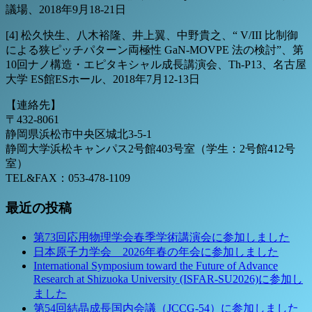
議場、2018年9月18‐21日
[4] 松久快生、八木裕隆、井上翼、中野貴之、“ V/III 比制御
による狭ピッチパターン両極性 GaN-MOVPE 法の検討”、第
10回ナノ構造・エピタキシャル成長講演会、Th-P13、名古屋
大学 ES館ESホール、2018年7月12-13日
【連絡先】
〒432-8061
静岡県浜松市中央区城北3-5-1
静岡大学浜松キャンパス2号館403号室（学生：2号館412号
室）
TEL&FAX：053-478-1109
最近の投稿
第73回応用物理学会春季学術講演会に参加しました
日本原子力学会 2026年春の年会に参加しました
International Symposium toward the Future of Advance
Research at Shizuoka University (ISFAR-SU2026)に参加し
ました
第54回結晶成長国内会議（JCCG-54）に参加しました