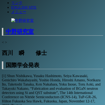
リンク
ENGLISH SITE
メニュー
中野研究室
<
>
西川 瞬 修士
国際学会発表
[1] Shun Nishikawa, Yusaku Hashimoto, Seiya Kawasaki,
Genichiro Wakabayashi, Yoshio Honda, Hiroshi Amano, Norikazu
Ito, Taketoshi Tanaka, Ken Nakahara, Yoku Inoue, Toru Aoki, and
Takayuki Nakano, “Fabrication and evaluation of BGaN neutron
detectors using Si and QST substrate”, The 14th International
Conference on Nitride Semiconductors (ICNS-14), TuP-GR-26,
Hilton Fukuoka Sea Hawk, Fukuoka, Japan, November 12-17,