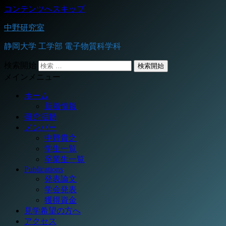
コンテンツへスキップ
中野研究室
静岡大学 工学部 電子物質科学科
検索開始
メインメニュー
ホーム
新着情報
研究活動
メンバー
中野貴之
学生一覧
卒業生一覧
Publications
発表論文
学会発表
獲得資金
見学希望の方へ
アクセス