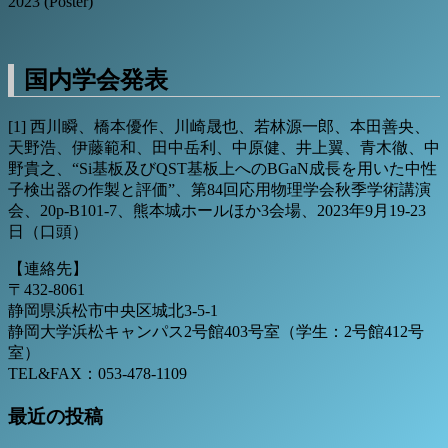
2023 (Poster)
国内学会発表
[1] 西川瞬、橋本優作、川崎晟也、若林源一郎、本田善央、
天野浩、伊藤範和、田中岳利、中原健、井上翼、青木徹、中
野貴之、“Si基板及びQST基板上へのBGaN成長を用いた中性
子検出器の作製と評価”、第84回応用物理学会秋季学術講演
会、20p-B101-7、熊本城ホールほか3会場、2023年9月19-23
日（口頭）
【連絡先】
〒432-8061
静岡県浜松市中央区城北3-5-1
静岡大学浜松キャンパス2号館403号室（学生：2号館412号
室）
TEL&FAX：053-478-1109
最近の投稿