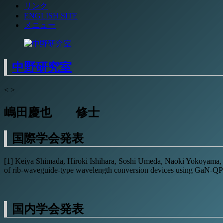
リンク
ENGLISH SITE
メニュー
中野研究室
<
>
嶋田慶也 修士
国際学会発表
[1] Keiya Shimada, Hiroki Ishihara, Soshi Umeda, Naoki Yokoyama,
of rib-waveguide-type wavelength conversion devices using GaN-QPM
国内学会発表