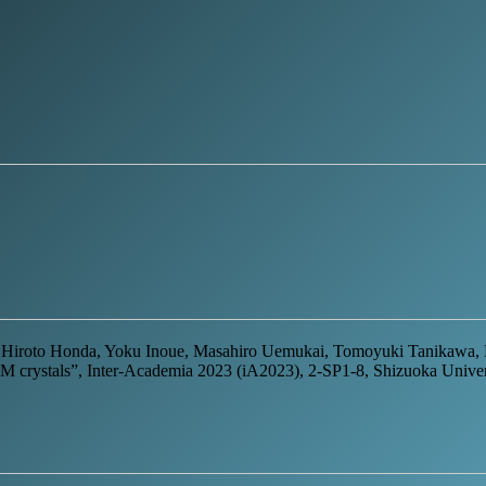
 Hiroto Honda, Yoku Inoue, Masahiro Uemukai, Tomoyuki Tanikawa, R
 crystals”, Inter-Academia 2023 (iA2023), 2-SP1-8, Shizuoka Univers