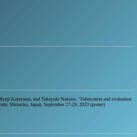
yuji Katayama, and Takayuki Nakano, “Fabrication and evaluation
ity, Shizuoka, Japan, September 27-29, 2023 (poster)