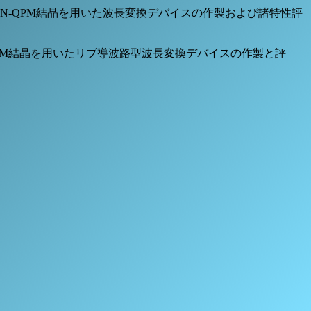
“GaN-QPM結晶を用いた波長変換デバイスの作製および諸特性評
QPM結晶を用いたリブ導波路型波長変換デバイスの作製と評