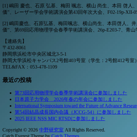
[1] 嶋田 慶也、石原 弘基、梅田 颯志、横山 尚生、本田 
価”、レーザー学会学術講演会第43回年次大会、F02-19p-XII-0
[2] 嶋田慶也、石原弘基、梅田颯志、横山尚生、本田啓人、
価”、第69回応用物理学会春季学術講演会、26p-E203-7、青山
【連絡先】
〒432-8061
静岡県浜松市中央区城北3-5-1
静岡大学浜松キャンパス2号館403号室（学生：2号館412号室
TEL&FAX：053-478-1109
最近の投稿
第73回応用物理学会春季学術講演会に参加しました
日本原子力学会 2026年春の年会に参加しました
International Symposium toward the Future of Advance 
第54回結晶成長国内会議（JCCG-54）に参加しました
2025 IEEE NSS MIC RTSDに参加しました
Copyright © 2026
中野研究室
All Rights Reserved.
Catch Everest Theme by
Catch Themes