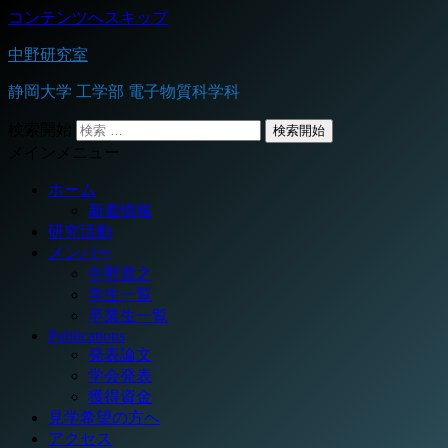
コンテンツへスキップ
中野研究室
静岡大学 工学部 電子物質科学科
検索開始
メインメニュー
ホーム
新着情報
研究活動
メンバー
中野貴之
学生一覧
卒業生一覧
Publications
発表論文
学会発表
獲得資金
見学希望の方へ
アクセス