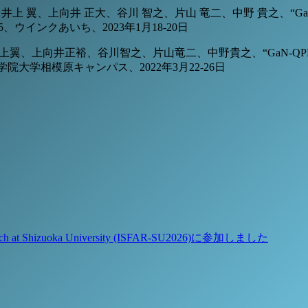
啓人、井上 翼、上向井 正大、谷川 智之、片山 竜二、中野 貴之、
5、ウインクあいち、2023年1月18-20日
井上翼、上向井正裕、谷川智之、片山竜二、中野貴之、“GaN-
学院大学相模原キャンパス、2022年3月22-26日
）
Research at Shizuoka University (ISFAR-SU2026)に参加しました