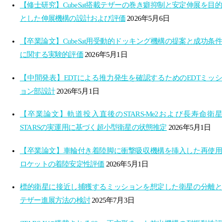
【修士研究】CubeSat搭載テザーの巻き癖抑制と安定伸展を目的
とした伸展機構の設計および評価
2026年5月6日
【卒業論文】CubeSat用受動的ドッキング機構の提案と成功条件
に関する実験的評価
2026年5月1日
【中間発表】EDTによる推力発生を確認するためのEDTミッシ
ョン部設計
2026年5月1日
【卒業論文】軌道投入直後のSTARS-Me2および長寿命衛星
STARSの実運用に基づく超小型衛星の状態推定
2026年5月1日
【卒業論文】車輪付き着陸脚に衝撃吸収機構を挿入した再使用
ロケットの着陸安定性評価
2026年5月1日
標的衛星に接近し捕獲するミッションを想定した衛星の分離と
テザー進展方法の検討
2025年7月3日