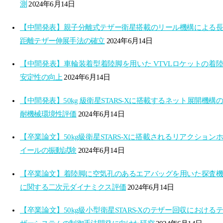
測
2024年6月14日
【中間発表】親子分離式テザー衛星搭載のリール機構による長
距離テザー伸展手法の確立
2024年6月14日
【中間発表】車輪装着型着陸脚を用いた VTVLロケットの着陸
安定性の向上
2024年6月14日
【中間発表】50kg 級衛星STARS-Xに搭載するネット展開機構の
耐機械環境性評価
2024年6月14日
【卒業論文】50kg級衛星STARS-Xに搭載されるリアクションホ
イールの振動試験
2024年6月14日
【卒業論文】着陸脚に空気孔のあるエアバッグを用いた探査機
に関する二次元ダイナミクス評価
2024年6月14日
【卒業論文】50kg級小型衛星STARS-Xのテザー回収におけるテ