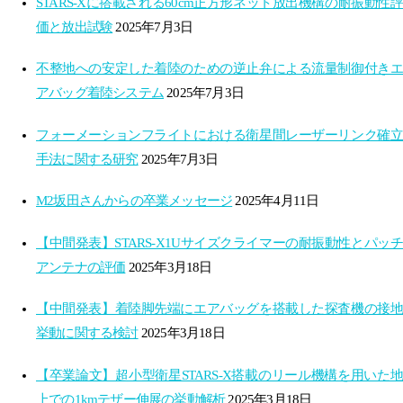
STARS-Xに搭載される60cm正方形ネット放出機構の耐振動性評
価と放出試験
2025年7月3日
不整地への安定した着陸のための逆止弁による流量制御付きエ
アバッグ着陸システム
2025年7月3日
フォーメーションフライトにおける衛星間レーザーリンク確立
手法に関する研究
2025年7月3日
M2坂田さんからの卒業メッセージ
2025年4月11日
【中間発表】STARS-X1Uサイズクライマーの耐振動性とパッチ
アンテナの評価
2025年3月18日
【中間発表】着陸脚先端にエアバッグを搭載した探査機の接地
挙動に関する検討
2025年3月18日
【卒業論文】超小型衛星STARS-X搭載のリール機構を用いた地
上での1kmテザー伸展の挙動解析
2025年3月18日