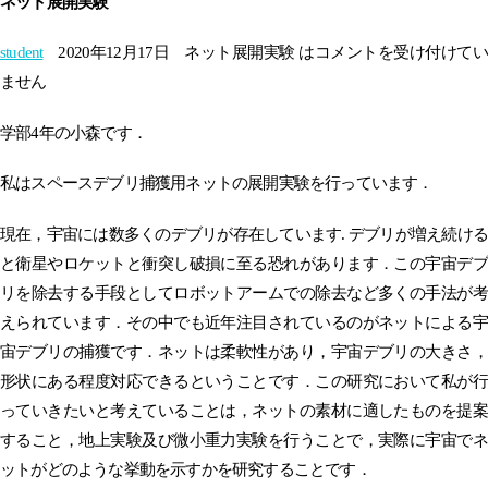
ネット展開実験
student
2020年12月17日
ネット展開実験 は
コメントを受け付けて
ません
学部4年の小森です．
私はスペースデブリ捕獲用ネットの展開実験を行っています．
現在，宇宙には数多くのデブリが存在しています. デブリが増え続ける
と衛星やロケットと衝突し破損に至る恐れがあります．この宇宙デブ
リを除去する手段としてロボットアームでの除去など多くの手法が考
えられています．その中でも近年注目されているのがネットによる宇
宙デブリの捕獲です．ネットは柔軟性があり，宇宙デブリの大きさ，
形状にある程度対応できるということです．この研究において私が行
っていきたいと考えていることは，ネットの素材に適したものを提案
すること，地上実験及び微小重力実験を行うことで，実際に宇宙でネ
ットがどのような挙動を示すかを研究することです．