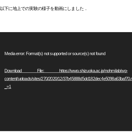
以下に地上での実験の様子を動画にしました．
動
画
プ
Media error: Format(s) not supported or source(s) not found
レ
ー
Download File: https://wwp.shizuoka.ac.jp/nohmilab/wp-
ヤ
content/uploads/sites/270/2020/12/37b45888d5dd182dec4e5098a63baf70
ー
_=1