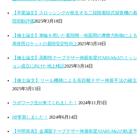
【卒業論文】スロッシングが発生する​二段階着陸式探査機の着
陸挙動評価​
2025年3月18日
【修士論文】車輪を用いた着陸脚－地面間の摩擦力制御による
再使用ロケットの着陸安定性向上​
2025年3月18日
【修士論文】高剛性テープテザー伸展衛星STARS-Me2の​ミッシ
ョン成立に向けた地上検証​
2025年3月14日
【修士論文】リール機構による長距離テザー伸展手法の確立​
2025年3月13日
ラボワーク生が来てくれました！
2024年11月5日
HP更新しました！
2024年6月14日
【中間発表】金属製テープテザー伸展衛星STARS-Me2の軌道予