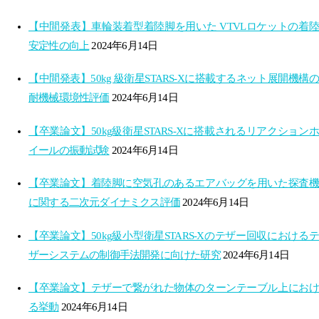
【中間発表】車輪装着型着陸脚を用いた VTVLロケットの着陸
安定性の向上
2024年6月14日
【中間発表】50kg 級衛星STARS-Xに搭載するネット展開機構の
耐機械環境性評価
2024年6月14日
【卒業論文】50kg級衛星STARS-Xに搭載されるリアクションホ
イールの振動試験
2024年6月14日
【卒業論文】着陸脚に空気孔のあるエアバッグを用いた探査機
に関する二次元ダイナミクス評価
2024年6月14日
【卒業論文】50kg級小型衛星STARS-Xのテザー回収におけるテ
ザーシステムの制御手法開発に向けた研究
2024年6月14日
【卒業論文】テザーで繋がれた物体のターンテーブル上におけ
る挙動
2024年6月14日