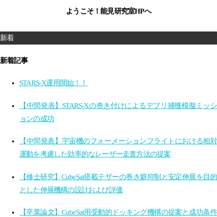
ようこそ！能見研究室HPへ
新着
新着記事
STARS-X運用開始！！
【中間発表】STARS-Xの巻き付けによるデブリ捕獲模擬ミッシ
ョンの成功
【中間発表】宇宙機のフォーメーションフライトにおける相対
運動を考慮した効率的なレーザー走査方法の提案
【修士研究】CubeSat搭載テザーの巻き癖抑制と安定伸展を目的
とした伸展機構の設計および評価
【卒業論文】CubeSat用受動的ドッキング機構の提案と成功条件