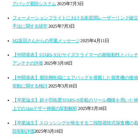
アバッグ着陸システム
2025年7月3日
フォーメーションフライトにおける衛星間レーザーリンク確立
手法に関する研究
2025年7月3日
M2坂田さんからの卒業メッセージ
2025年4月11日
【中間発表】STARS-X1Uサイズクライマーの耐振動性とパッチ
アンテナの評価
2025年3月18日
【中間発表】着陸脚先端にエアバッグを搭載した探査機の接地
挙動に関する検討
2025年3月18日
【卒業論文】超小型衛星STARS-X搭載のリール機構を用いた地
上での1kmテザー伸展の挙動解析
2025年3月18日
【卒業論文】スロッシングが発生する​二段階着陸式探査機の着
陸挙動評価​
2025年3月18日