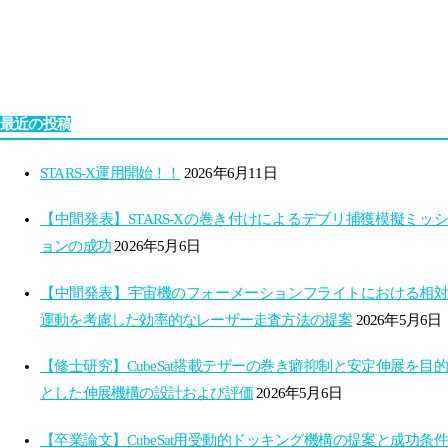
最近の投稿
STARS-X運用開始！！
2026年6月11日
【中間発表】STARS-Xの巻き付けによるデブリ捕獲模擬ミッシ
ョンの成功
2026年5月6日
【中間発表】宇宙機のフォーメーションフライトにおける相対
運動を考慮した効率的なレーザー走査方法の提案
2026年5月6日
【修士研究】CubeSat搭載テザーの巻き癖抑制と安定伸展を目的
とした伸展機構の設計および評価
2026年5月6日
【卒業論文】CubeSat用受動的ドッキング機構の提案と成功条件