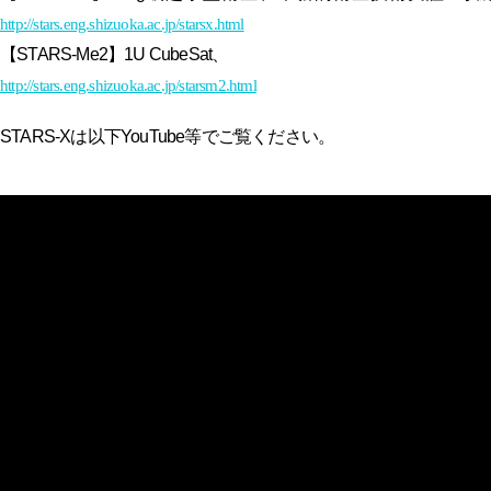
http://stars.eng.shizuoka.ac.jp/starsx.html
【STARS-Me2】1U CubeSat、
http://stars.eng.shizuoka.ac.jp/starsm2.html
STARS-Xは以下YouTube等でご覧ください。