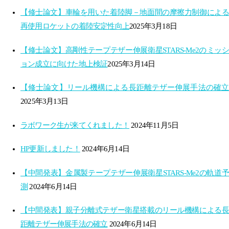
【修士論文】車輪を用いた着陸脚－地面間の摩擦力制御による
再使用ロケットの着陸安定性向上​
2025年3月18日
【修士論文】高剛性テープテザー伸展衛星STARS-Me2の​ミッシ
ョン成立に向けた地上検証​
2025年3月14日
【修士論文】リール機構による長距離テザー伸展手法の確立​
2025年3月13日
ラボワーク生が来てくれました！
2024年11月5日
HP更新しました！
2024年6月14日
【中間発表】金属製テープテザー伸展衛星STARS-Me2の軌道予
測
2024年6月14日
【中間発表】親子分離式テザー衛星搭載のリール機構による長
距離テザー伸展手法の確立
2024年6月14日