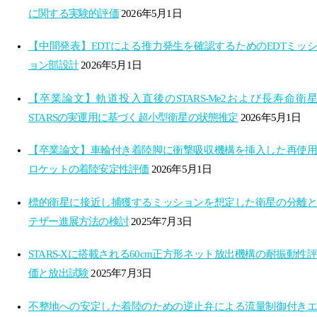
に関する実験的評価
2026年5月1日
【中間発表】EDTによる推力発生を確認するためのEDTミッシ
ョン部設計
2026年5月1日
【卒業論文】軌道投入直後のSTARS-Me2および長寿命衛星
STARSの実運用に基づく超小型衛星の状態推定
2026年5月1日
【卒業論文】車輪付き着陸脚に衝撃吸収機構を挿入した再使用
ロケットの着陸安定性評価
2026年5月1日
標的衛星に接近し捕獲するミッションを想定した衛星の分離と
テザー進展方法の検討
2025年7月3日
STARS-Xに搭載される60cm正方形ネット放出機構の耐振動性評
価と放出試験
2025年7月3日
不整地への安定した着陸のための逆止弁による流量制御付きエ