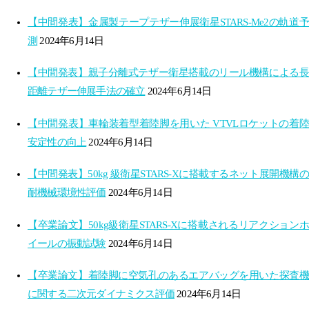
【中間発表】金属製テープテザー伸展衛星STARS-Me2の軌道予
測
2024年6月14日
【中間発表】親子分離式テザー衛星搭載のリール機構による長
距離テザー伸展手法の確立
2024年6月14日
【中間発表】車輪装着型着陸脚を用いた VTVLロケットの着陸
安定性の向上
2024年6月14日
【中間発表】50kg 級衛星STARS-Xに搭載するネット展開機構の
耐機械環境性評価
2024年6月14日
【卒業論文】50kg級衛星STARS-Xに搭載されるリアクションホ
イールの振動試験
2024年6月14日
【卒業論文】着陸脚に空気孔のあるエアバッグを用いた探査機
に関する二次元ダイナミクス評価
2024年6月14日