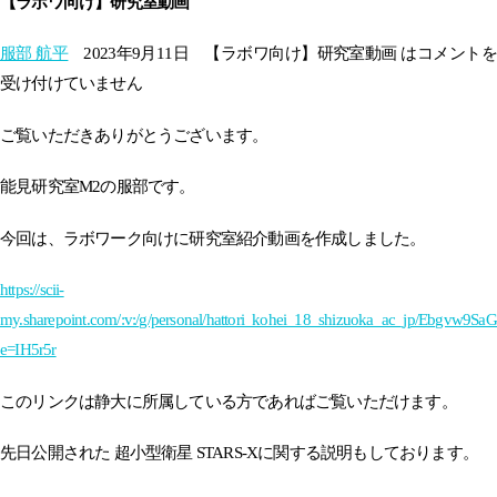
【ラボワ向け】研究室動画
服部 航平
2023年9月11日
【ラボワ向け】研究室動画 は
コメント
受け付けていません
ご覧いただきありがとうございます。
能見研究室M2の服部です。
今回は、ラボワーク向けに研究室紹介動画を作成しました。
https://scii-
my.sharepoint.com/:v:/g/personal/hattori_kohei_18_shizuoka_ac_jp
e=IH5r5r
このリンクは静大に所属している方であればご覧いただけます。
先日公開された 超小型衛星 STARS-Xに関する説明もしております。