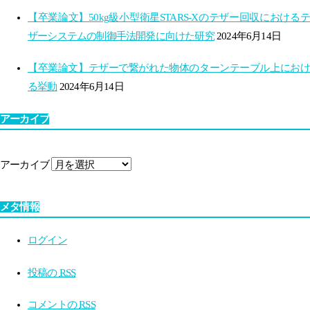
【卒業論文】50kg級小型衛星STARS-Xのテザー回収におけるテ
ザーシステムの制御手法開発に向けた研究
2024年6月14日
【卒業論文】テザーで繋がれた物体のターンテーブル上におけ
る挙動
2024年6月14日
アーカイブ
アーカイブ
メタ情報
ログイン
投稿の
RSS
コメントの
RSS