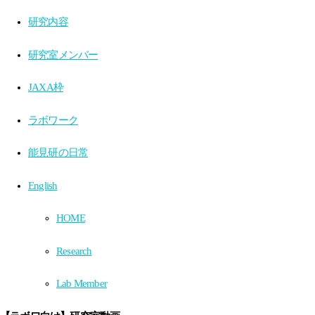
研究内容
研究室メンバー
JAXA枠
ラボワーク
能見研の日常
English
HOME
Research
Lab Member