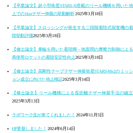
【卒業論文】超小型衛星STARS-X搭載のリール機構を用いた地
上での1kmテザー伸展の挙動解析
2025年3月18日
【卒業論文】スロッシングが発生する​二段階着陸式探査機の着
陸挙動評価​
2025年3月18日
【修士論文】車輪を用いた着陸脚－地面間の摩擦力制御による
再使用ロケットの着陸安定性向上​
2025年3月18日
【修士論文】高剛性テープテザー伸展衛星STARS-Me2の​ミッシ
ョン成立に向けた地上検証​
2025年3月14日
【修士論文】リール機構による長距離テザー伸展手法の確立​
2025年3月13日
ラボワーク生が来てくれました！
2024年11月5日
HP更新しました！
2024年6月14日