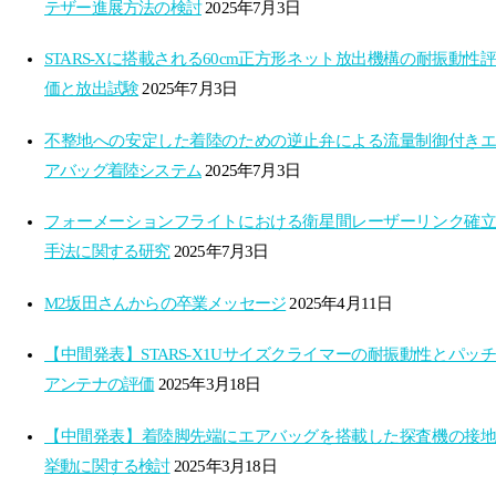
テザー進展方法の検討
2025年7月3日
STARS-Xに搭載される60cm正方形ネット放出機構の耐振動性評
価と放出試験
2025年7月3日
不整地への安定した着陸のための逆止弁による流量制御付きエ
アバッグ着陸システム
2025年7月3日
フォーメーションフライトにおける衛星間レーザーリンク確立
手法に関する研究
2025年7月3日
M2坂田さんからの卒業メッセージ
2025年4月11日
【中間発表】STARS-X1Uサイズクライマーの耐振動性とパッチ
アンテナの評価
2025年3月18日
【中間発表】着陸脚先端にエアバッグを搭載した探査機の接地
挙動に関する検討
2025年3月18日