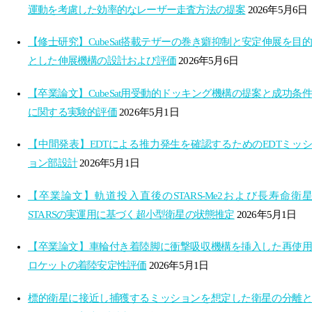
運動を考慮した効率的なレーザー走査方法の提案
2026年5月6日
【修士研究】CubeSat搭載テザーの巻き癖抑制と安定伸展を目的
とした伸展機構の設計および評価
2026年5月6日
【卒業論文】CubeSat用受動的ドッキング機構の提案と成功条件
に関する実験的評価
2026年5月1日
【中間発表】EDTによる推力発生を確認するためのEDTミッシ
ョン部設計
2026年5月1日
【卒業論文】軌道投入直後のSTARS-Me2および長寿命衛星
STARSの実運用に基づく超小型衛星の状態推定
2026年5月1日
【卒業論文】車輪付き着陸脚に衝撃吸収機構を挿入した再使用
ロケットの着陸安定性評価
2026年5月1日
標的衛星に接近し捕獲するミッションを想定した衛星の分離と