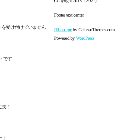
Copyright 2015（2021)
Footer text center
トを受け付けていません
Ribosome
by GalussoThemes.com
Powered by
WordPress
ィです．
丈夫！
す！