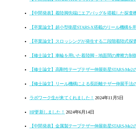
【中間発表】着陸脚先端にエアバッグを搭載した探査
【卒業論文】超小型衛星STARS-X搭載のリール機構を
【卒業論文】スロッシングが発生する​二段階着陸式探査
【修士論文】車輪を用いた着陸脚－地面間の摩擦力制御
【修士論文】高剛性テープテザー伸展衛星STARS-Me2
【修士論文】リール機構による長距離テザー伸展手法の
ラボワーク生が来てくれました！
2024年11月5日
HP更新しました！
2024年6月14日
【中間発表】金属製テープテザー伸展衛星STARS-Me2