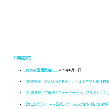
最近の投稿
STARS-X運用開始！！
2026年6月11日
【中間発表】STARS-Xの巻き付けによるデブリ捕獲模
【中間発表】宇宙機のフォーメーションフライトにお
【修士研究】CubeSat搭載テザーの巻き癖抑制と安