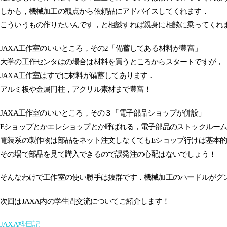
しかも，機械加工の観点から依頼品にアドバイスしてくれます．
こういうもの作りたいんです，と相談すれば親身に相談に乗ってくれ
JAXA工作室のいいところ，その2「備蓄してある材料が豊富」
大学の工作センタはの場合は材料を買うところからスタートですが，
JAXA工作室はすでに材料が備蓄してあります．
アルミ板や金属円柱，アクリル素材まで豊富！
JAXA工作室のいいところ，その３「電子部品ショップが併設」
Eショップとかエレショップとか呼ばれる，電子部品のストックルー
電装系の製作物は部品をネット注文しなくてもEショップ行けば基本
その場で部品を見て購入できるので誤発注の心配はないでしょう！
そんなわけで工作室の使い勝手は抜群です．機械加工のハードルがグ
次回はJAXA内の学生間交流についてご紹介します！
JAXA枠日記