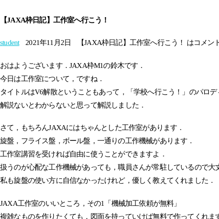
【JAXA枠日記】工作室へ行こう！
student
2021年11月2日
【JAXA枠日記】工作室へ行こう！ は
コメン
おはようございます．JAXA枠M1の鈴木です．
今日は工作室について，ですね．
タイトルはV6解散ということもあって，「学校へ行こう！」のパロデ
解説ないとわからないと思って解説しました．
さて，もちろんJAXAにはちゃんとした工作室があります．
旋盤，フライス盤，ボール盤，一通りの工作機械があります．
工作室講習を受ければ自由に使うことができますよ．
扱うのが心配な工作機械があっても，職員さんが常駐しているので大
私も旋盤の使い方に自信なかったけれど，優しく教えてくれました．
JAXA工作室のいいところ，その1「機械加工依頼が無料」
複雑なものを作りたくても，図面を持っていけば無料で作ってくれま