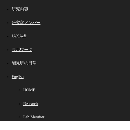
研究内容
研究室メンバー
JAXA枠
ラボワーク
能見研の日常
English
HOME
Research
Lab Member