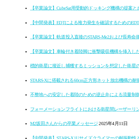
【卒業論文】CubeSat用受動的ドッキング機構の提案
【中間発表】EDTによる推力発生を確認するためのED
【卒業論文】軌道投入直後のSTARS-Me2および長寿
【卒業論文】車輪付き着陸脚に衝撃吸収機構を挿入し
標的衛星に接近し捕獲するミッションを想定した衛星
STARS-Xに搭載される60cm正方形ネット放出機構の
不整地への安定した着陸のための逆止弁による流量制
フォーメーションフライトにおける衛星間レーザーリ
M2坂田さんからの卒業メッセージ
2025年4月11日
【中間発表】STARS-X1Uサイズクライマーの耐振動