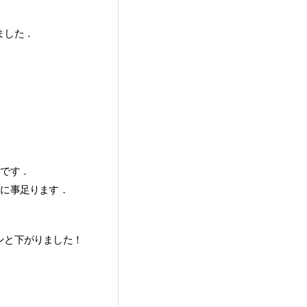
ました．
ムです．
的に事足ります．
ンと下がりました！