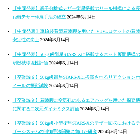
【中間発表】親子分離式テザー衛星搭載のリール機構による長
距離テザー伸展手法の確立
2024年6月14日
【中間発表】車輪装着型着陸脚を用いた VTVLロケットの着陸
安定性の向上
2024年6月14日
【中間発表】50kg 級衛星STARS-Xに搭載するネット展開機構の
耐機械環境性評価
2024年6月14日
【卒業論文】50kg級衛星STARS-Xに搭載されるリアクションホ
イールの振動試験
2024年6月14日
【卒業論文】着陸脚に空気孔のあるエアバッグを用いた探査機
に関する二次元ダイナミクス評価
2024年6月14日
【卒業論文】50kg級小型衛星STARS-Xのテザー回収におけるテ
ザーシステムの制御手法開発に向けた研究
2024年6月14日