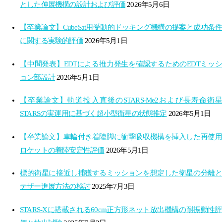
とした伸展機構の設計および評価
2026年5月6日
【卒業論文】CubeSat用受動的ドッキング機構の提案と成功条件
に関する実験的評価
2026年5月1日
【中間発表】EDTによる推力発生を確認するためのEDTミッシ
ョン部設計
2026年5月1日
【卒業論文】軌道投入直後のSTARS-Me2および長寿命衛星
STARSの実運用に基づく超小型衛星の状態推定
2026年5月1日
【卒業論文】車輪付き着陸脚に衝撃吸収機構を挿入した再使用
ロケットの着陸安定性評価
2026年5月1日
標的衛星に接近し捕獲するミッションを想定した衛星の分離と
テザー進展方法の検討
2025年7月3日
STARS-Xに搭載される60cm正方形ネット放出機構の耐振動性評