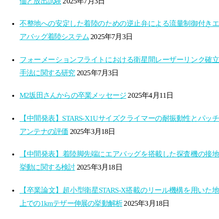
価と放出試験
2025年7月3日
不整地への安定した着陸のための逆止弁による流量制御付きエ
アバッグ着陸システム
2025年7月3日
フォーメーションフライトにおける衛星間レーザーリンク確立
手法に関する研究
2025年7月3日
M2坂田さんからの卒業メッセージ
2025年4月11日
【中間発表】STARS-X1Uサイズクライマーの耐振動性とパッチ
アンテナの評価
2025年3月18日
【中間発表】着陸脚先端にエアバッグを搭載した探査機の接地
挙動に関する検討
2025年3月18日
【卒業論文】超小型衛星STARS-X搭載のリール機構を用いた地
上での1kmテザー伸展の挙動解析
2025年3月18日