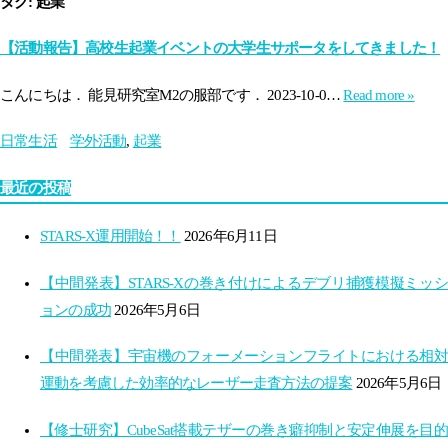
タグ: 起業
【活動報告】高校生起業イベントの大学生サポータをしてきました！
こんにちは． 能見研究室M2の服部です． 2023-10-0…
Read more »
日常生活
学外活動
,
起業
最近の投稿
STARS-X運用開始！！
2026年6月11日
【中間発表】STARS-Xの巻き付けによるデブリ捕獲模擬ミッシ
ョンの成功
2026年5月6日
【中間発表】宇宙機のフォーメーションフライトにおける相対
運動を考慮した効率的なレーザー走査方法の提案
2026年5月6日
【修士研究】CubeSat搭載テザーの巻き癖抑制と安定伸展を目的