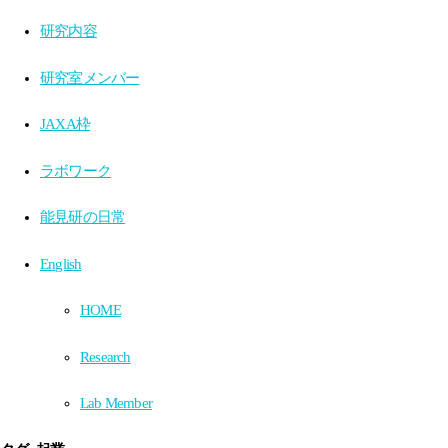
研究内容
研究室メンバー
JAXA枠
ラボワーク
能見研の日常
English
HOME
Research
Lab Member