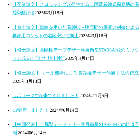
【卒業論文】スロッシングが発生する​二段階着陸式探査機の着
陸挙動評価​
2025年3月18日
【修士論文】車輪を用いた着陸脚－地面間の摩擦力制御による
再使用ロケットの着陸安定性向上​
2025年3月18日
【修士論文】高剛性テープテザー伸展衛星STARS-Me2の​ミッシ
ョン成立に向けた地上検証​
2025年3月14日
【修士論文】リール機構による長距離テザー伸展手法の確立​
2025年3月13日
ラボワーク生が来てくれました！
2024年11月5日
HP更新しました！
2024年6月14日
【中間発表】金属製テープテザー伸展衛星STARS-Me2の軌道予
測
2024年6月14日