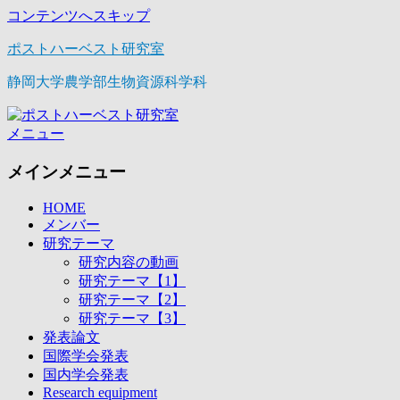
コンテンツへスキップ
ポストハーベスト研究室
静岡大学農学部生物資源科学科
メニュー
メインメニュー
HOME
メンバー
研究テーマ
研究内容の動画
研究テーマ【1】
研究テーマ【2】
研究テーマ【3】
発表論文
国際学会発表
国内学会発表
Research equipment