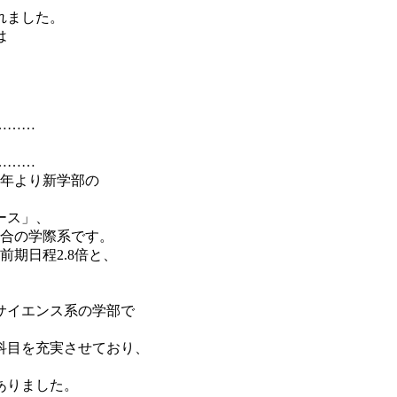
れました。
は
………
………
5年より新学部の
ース」、
融合の学際系です。
期日程2.8倍と、
サイエンス系の学部で
科目を充実させており、
ありました。