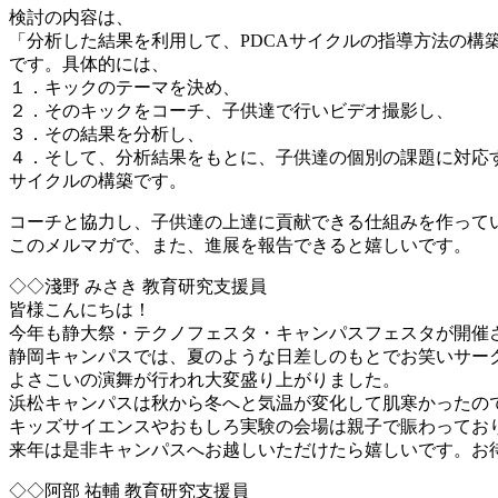
検討の内容は、
「分析した結果を利用して、PDCAサイクルの指導方法の構
です。具体的には、
１．キックのテーマを決め、
２．そのキックをコーチ、子供達で行いビデオ撮影し、
３．その結果を分析し、
４．そして、分析結果をもとに、子供達の個別の課題に対応
サイクルの構築です。
コーチと協力し、子供達の上達に貢献できる仕組みを作って
このメルマガで、また、進展を報告できると嬉しいです。
◇◇淺野 みさき 教育研究支援員
皆様こんにちは！
今年も静大祭・テクノフェスタ・キャンパスフェスタが開催
静岡キャンパスでは、夏のような日差しのもとでお笑いサー
よさこいの演舞が行われ大変盛り上がりました。
浜松キャンパスは秋から冬へと気温が変化して肌寒かったの
キッズサイエンスやおもしろ実験の会場は親子で賑わってお
来年は是非キャンパスへお越しいただけたら嬉しいです。お
◇◇阿部 祐輔 教育研究支援員