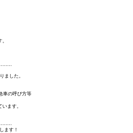
す。
………
なりました。
急車の呼び方等
。
ています。
………
します！