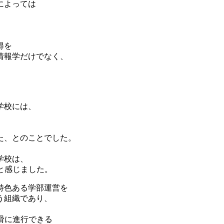
によっては
得を
情報学だけでなく、
。
学校には、
、
た、とのことでした。
学校は、
と感じました。
特色ある学部運営を
う組織であり、
滑に進行できる