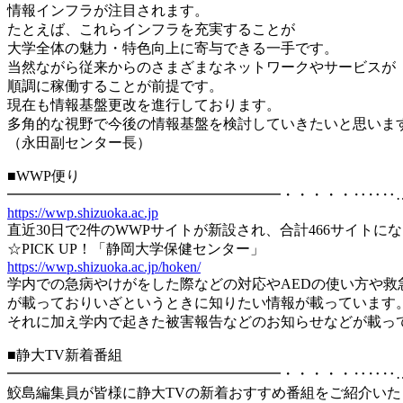
情報インフラが注目されます。
たとえば、これらインフラを充実することが
大学全体の魅力・特色向上に寄与できる一手です。
当然ながら従来からのさまざまなネットワークやサービスが
順調に稼働することが前提です。
現在も情報基盤更改を進行しております。
多角的な視野で今後の情報基盤を検討していきたいと思いま
（永田副センター長）
■WWP便り
━━━━━━━━━━━━━━━━━━━・・・・・‥‥‥
https://wwp.shizuoka.ac.jp
直近30日で2件のWWPサイトが新設され、合計466サイトに
☆PICK UP！「静岡大学保健センター」
https://wwp.shizuoka.ac.jp/hoken/
学内での急病やけがをした際などの対応やAEDの使い方や救
が載っておりいざというときに知りたい情報が載っています
それに加え学内で起きた被害報告などのお知らせなどが載っ
■静大TV新着番組
━━━━━━━━━━━━━━━━━━━・・・・・‥‥‥
鮫島編集員が皆様に静大TVの新着おすすめ番組をご紹介いた