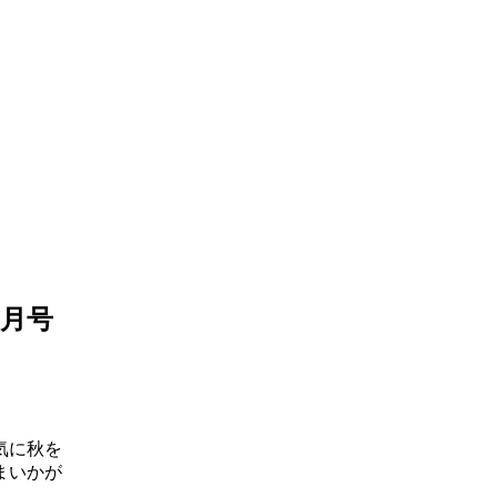
2月号
気に秋を
まいかが