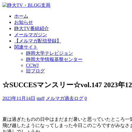
ホーム
お知らせ
静大TV番組紹介
メールマガジン
【メルマガ配信登録】
関連サイト
静岡大学テレビジョン
静岡大学情報基盤センター
CCWJ
旧ブログ
☆SUCCESマンスリー☆vol.147 2023年1
2023年11月14日
staff
メルマガ過去ログ
0
夏は過ぎたものの日中はまだまだ暑いと思っていたところ一
飛び越したようになってしまった今日このごろですがみなさ
お過しでしょうか。