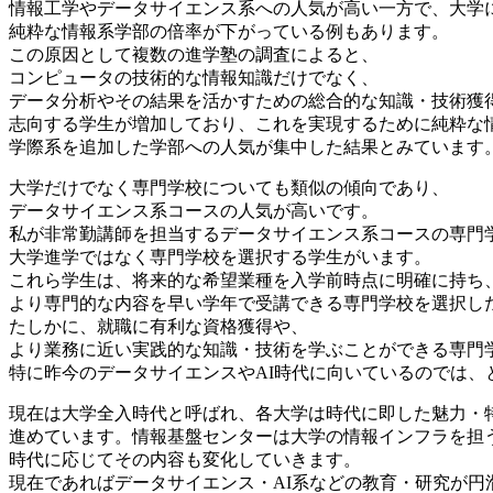
情報工学やデータサイエンス系への人気が高い一方で、大学
純粋な情報系学部の倍率が下がっている例もあります。
この原因として複数の進学塾の調査によると、
コンピュータの技術的な情報知識だけでなく、
データ分析やその結果を活かすための総合的な知識・技術獲
志向する学生が増加しており、これを実現するために純粋な
学際系を追加した学部への人気が集中した結果とみています
大学だけでなく専門学校についても類似の傾向であり、
データサイエンス系コースの人気が高いです。
私が非常勤講師を担当するデータサイエンス系コースの専門
大学進学ではなく専門学校を選択する学生がいます。
これら学生は、将来的な希望業種を入学前時点に明確に持ち
より専門的な内容を早い学年で受講できる専門学校を選択し
たしかに、就職に有利な資格獲得や、
より業務に近い実践的な知識・技術を学ぶことができる専門
特に昨今のデータサイエンスやAI時代に向いているのでは、
現在は大学全入時代と呼ばれ、各大学は時代に即した魅力・
進めています。情報基盤センターは大学の情報インフラを担
時代に応じてその内容も変化していきます。
現在であればデータサイエンス・AI系などの教育・研究が円