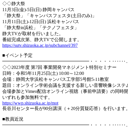
◇◇静大祭
11月3日(金)-5日(日) 静岡キャンパス
「静大祭」「キャンパスフェスタ(土日のみ)」
11月11日(土)-12日(日) 浜松キャンパス
「静大祭in浜松」「テクノフェスタ」
静大TVが取材を行いました。
番組完成次第、静大TVで公開します。
https://sutv.shizuoka.ac.jp/subchannel/397
■イベント予定
━━━━━━━━━━━━━━━━━━━・・・・・‥‥‥
◇◇2023年度 第7回 事業開発マネジメント特別セミナー
日時：令和5年11月25日(土) 10:00～12:00
会場：静岡大学浜松キャンパス工学部5号館5-11教室
題目：オンライン学術会議を支援する新しい音響映像システ
会場参加とVimeo配信オンライン視聴（事前申請要）の同時
いずれも参加無料です。
https://wwp.shizuoka.ac.jp/mot
長谷川センター長が90分講演（＋20分質疑応答）を行います
■教員近況
━━━━━━━━━━━━━━━━━━━・・・・・‥‥‥