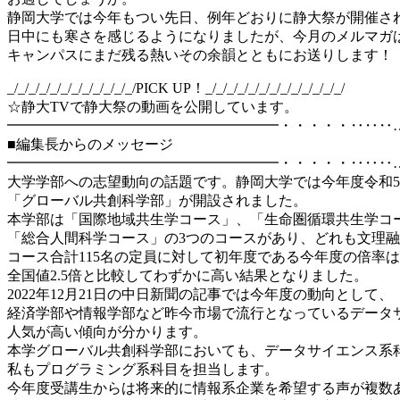
静岡大学では今年もつい先日、例年どおりに静大祭が開催さ
日中にも寒さを感じるようになりましたが、今月のメルマガ
キャンパスにまだ残る熱いその余韻とともにお送りします！
_/_/_/_/_/_/_/_/_/_/_/_/PICK UP！_/_/_/_/_/_/_/_/_/_/_/_/_/
☆静大TVで静大祭の動画を公開しています。
━━━━━━━━━━━━━━━━━━━・・・・・‥‥‥
■編集長からのメッセージ
━━━━━━━━━━━━━━━━━━━・・・・・‥‥‥
大学学部への志望動向の話題です。静岡大学では今年度令和
「グローバル共創科学部」が開設されました。
本学部は「国際地域共生学コース」、「生命圏循環共生学コ
「総合人間科学コース」の3つのコースがあり、どれも文理
コース合計115名の定員に対して初年度である今年度の倍率は前
全国値2.5倍と比較してわずかに高い結果となりました。
2022年12月21日の中日新聞の記事では今年度の動向として、
経済学部や情報学部など昨今市場で流行となっているデータ
人気が高い傾向が分かります。
本学グローバル共創科学部においても、データサイエンス系
私もプログラミング系科目を担当します。
今年度受講生からは将来的に情報系企業を希望する声が複数