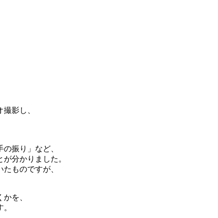
。
オ撮影し、
、
手の振り」など、
とが分かりました。
いたものですが、
くかを、
す。