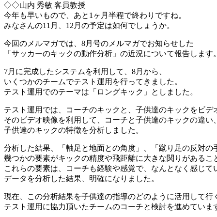
◇◇山内 秀敏 客員教授
今年も早いもので、あと1ヶ月半程で終わりですね。
みなさんの11月、12月の予定は如何でしょうか。
今回のメルマガでは、8月号のメルマガでお知らせした
「サッカーのキックの動作分析」の近況について報告します
7月に完成したシステムを利用して、8月から、
いくつかのチームでテスト運用を行ってきました。
テスト運用でのテーマは「ロングキック」としました。
テスト運用では、コーチのキックと、子供達のキックをビデ
そのビデオ映像を利用して、コーチと子供達のキックの違い
子供達のキックの特徴を分析しました。
分析した結果、「軸足と地面との角度」、「蹴り足の反対の
幾つかの要素がキックの精度や飛距離に大きな関りがあるこ
これらの要素は、コーチも経験や感覚で、なんとなく感じて
データを分析した結果、明確になりました。
現在、この分析結果を子供達の指導のどのように活用して行
テスト運用に協力頂いたチームのコーチと検討を進めていま