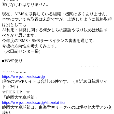
避けなければなりません。
現在、AIMSを取得している組織・機関は多くありません。
本学についても取得は未定ですが、上述したように規格取得
は別としても
AI利用・開発に関する何かしらの議論や取り決めは検討す
べきかと思います。
今年度のISMS・SMSサーベイランス審査を通じて、
今後の方向性を考えてみます。
（永田副センター長）
■WWP便り
━━━━━━━━━━━━━━━━━━━・・・・・
‥‥‥………
https://wwp.shizuoka.ac.jp
現在のWWPサイトは合計516件です。（直近30日新設サイ
ト：3件）
☆PICK UP！☆
「静岡大学卓球部」
https://wwp.shizuoka.ac.jp/shizudai-ttc/
静岡大学卓球部は、東海学生リーグへの出場や他大学との交
流戦、