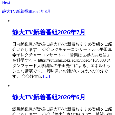
Next
静大TV新着番組2025年8月
静大TV新着番組2026年7月
日向編集員が皆様に静大TVの新着おすすめ番組をご紹
介いたします！ ◇◇レクチャーコンサートvol.6平田真
希子レクチャーコンサート～「音楽は世界の共通語」
を科学する～ https://sutv.shizuoka.ac.jp/video/416/3303 ス
タンフォード大学講師の平田先生による、エネルギッ
シュな講演です。 興味深いお話がいっぱいの90分で
す。 ◇◇静大伝
[…]
静大TV新着番組2026年6月
鮫島編集員が皆様に静大TVの新着おすすめ番組をご紹
介いたします！ ◇◇【静大】春はあけぼの。希望が加