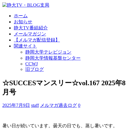
ホーム
お知らせ
静大TV番組紹介
メールマガジン
【メルマガ配信登録】
関連サイト
静岡大学テレビジョン
静岡大学情報基盤センター
CCWJ
旧ブログ
☆SUCCESマンスリー☆vol.167 2025年8
月号
2025年7月9日
staff
メルマガ過去ログ
0
暑い日が続いています。曇天の日でも、蒸し暑いです。