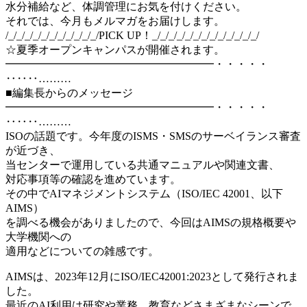
水分補給など、体調管理にお気を付けください。
それでは、今月もメルマガをお届けします。
/_/_/_/_/_/_/_/_/_/_/_/PICK UP！_/_/_/_/_/_/_/_/_/_/_/_/_/
☆夏季オープンキャンパスが開催されます。
━━━━━━━━━━━━━━━━━━━・・・・・
‥‥‥………
■編集長からのメッセージ
━━━━━━━━━━━━━━━━━━━・・・・・
‥‥‥………
ISOの話題です。今年度のISMS・SMSのサーベイランス審査
が近づき、
当センターで運用している共通マニュアルや関連文書、
対応事項等の確認を進めています。
その中でAIマネジメントシステム（ISO/IEC 42001、以下
AIMS）
を調べる機会がありましたので、今回はAIMSの規格概要や
大学機関への
適用などについての雑感です。
AIMSは、2023年12月にISO/IEC42001:2023として発行されま
した。
最近のAI利用は研究や業務、教育などさまざまなシーンで