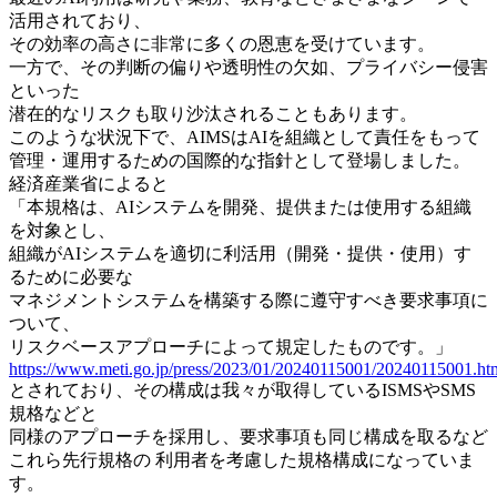
活用されており、
その効率の高さに非常に多くの恩恵を受けています。
一方で、その判断の偏りや透明性の欠如、プライバシー侵害
といった
潜在的なリスクも取り沙汰されることもあります。
このような状況下で、AIMSはAIを組織として責任をもって
管理・運用するための国際的な指針として登場しました。
経済産業省によると
「本規格は、AIシステムを開発、提供または使用する組織
を対象とし、
組織がAIシステムを適切に利活用（開発・提供・使用）す
るために必要な
マネジメントシステムを構築する際に遵守すべき要求事項に
ついて、
リスクベースアプローチによって規定したものです。」
https://www.meti.go.jp/press/2023/01/20240115001/20240115001.ht
とされており、その構成は我々が取得しているISMSやSMS
規格などと
同様のアプローチを採用し、要求事項も同じ構成を取るなど
これら先行規格の 利用者を考慮した規格構成になっていま
す。