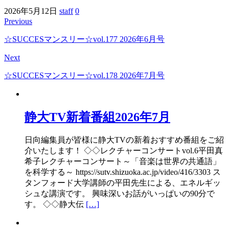
2026年5月12日
staff
0
Previous
☆SUCCESマンスリー☆vol.177 2026年6月号
Next
☆SUCCESマンスリー☆vol.178 2026年7月号
静大TV新着番組2026年7月
日向編集員が皆様に静大TVの新着おすすめ番組をご紹
介いたします！ ◇◇レクチャーコンサートvol.6平田真
希子レクチャーコンサート～「音楽は世界の共通語」
を科学する～ https://sutv.shizuoka.ac.jp/video/416/3303 ス
タンフォード大学講師の平田先生による、エネルギッ
シュな講演です。 興味深いお話がいっぱいの90分で
す。 ◇◇静大伝
[…]