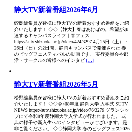
静大TV新着番組2026年6月
鮫島編集員が皆様に静大TVの新着おすすめ番組をご紹
介いたします！ ◇◇【静大】春はあけぼの。希望が加
速するキャンパスライフ｜春フェス
https://sutv.shizuoka.ac.jp/video/424/3297 4月25日（土）・
26日（日）の2日間、静岡キャンパスで開催された 春
のビッグフェスティバルの動画です。 実行委員会や部
活・サークルの皆様へのインタビ
[…]
静大TV新着番組2026年5月
松野編集員が皆様に静大TVの新着おすすめ番組をご紹
介いたします！ ◇◇令和8年度 静岡大学 入学式 SUTV
NEWS https://sutv.shizuoka.ac.jp/video/76/3279 グランシッ
プにて令和8年度静岡大学入学式が行われました。 式
典の様子や新入生へのインタビューがございます。是
非ご覧ください。 ◇◇静岡大学 春のビッグフェス2026