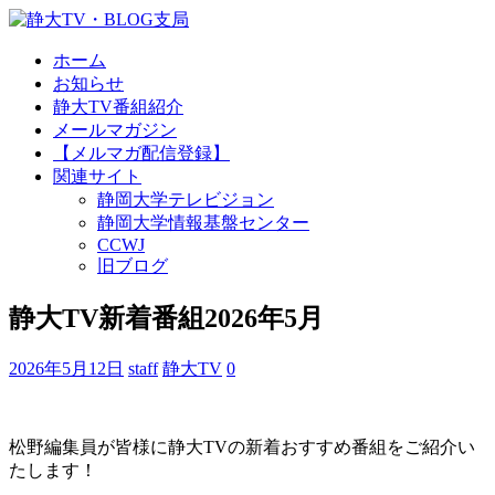
ホーム
お知らせ
静大TV番組紹介
メールマガジン
【メルマガ配信登録】
関連サイト
静岡大学テレビジョン
静岡大学情報基盤センター
CCWJ
旧ブログ
静大TV新着番組2026年5月
2026年5月12日
staff
静大TV
0
松野編集員が皆様に静大TVの新着おすすめ番組をご紹介い
たします！