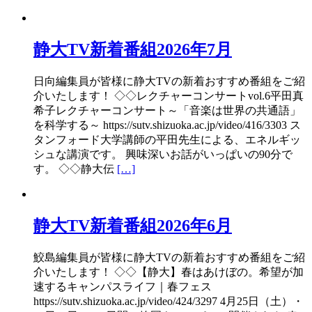
静大TV新着番組2026年7月
日向編集員が皆様に静大TVの新着おすすめ番組をご紹
介いたします！ ◇◇レクチャーコンサートvol.6平田真
希子レクチャーコンサート～「音楽は世界の共通語」
を科学する～ https://sutv.shizuoka.ac.jp/video/416/3303 ス
タンフォード大学講師の平田先生による、エネルギッ
シュな講演です。 興味深いお話がいっぱいの90分で
す。 ◇◇静大伝
[…]
静大TV新着番組2026年6月
鮫島編集員が皆様に静大TVの新着おすすめ番組をご紹
介いたします！ ◇◇【静大】春はあけぼの。希望が加
速するキャンパスライフ｜春フェス
https://sutv.shizuoka.ac.jp/video/424/3297 4月25日（土）・