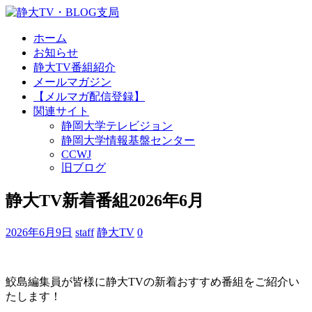
ホーム
お知らせ
静大TV番組紹介
メールマガジン
【メルマガ配信登録】
関連サイト
静岡大学テレビジョン
静岡大学情報基盤センター
CCWJ
旧ブログ
静大TV新着番組2026年6月
2026年6月9日
staff
静大TV
0
鮫島編集員が皆様に静大TVの新着おすすめ番組をご紹介い
たします！