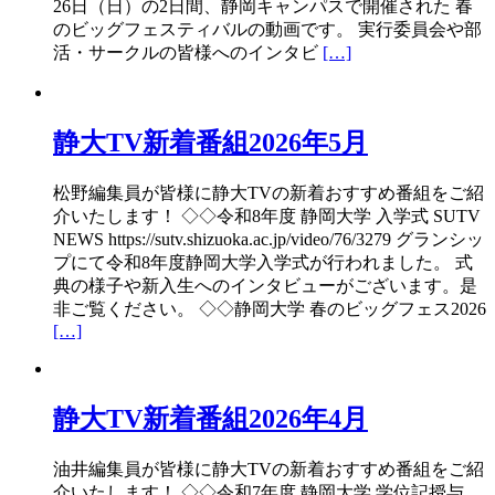
26日（日）の2日間、静岡キャンパスで開催された 春
のビッグフェスティバルの動画です。 実行委員会や部
活・サークルの皆様へのインタビ
[…]
静大TV新着番組2026年5月
松野編集員が皆様に静大TVの新着おすすめ番組をご紹
介いたします！ ◇◇令和8年度 静岡大学 入学式 SUTV
NEWS https://sutv.shizuoka.ac.jp/video/76/3279 グランシッ
プにて令和8年度静岡大学入学式が行われました。 式
典の様子や新入生へのインタビューがございます。是
非ご覧ください。 ◇◇静岡大学 春のビッグフェス2026
[…]
静大TV新着番組2026年4月
油井編集員が皆様に静大TVの新着おすすめ番組をご紹
介いたします！ ◇◇令和7年度 静岡大学 学位記授与