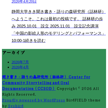
2026年4月20日
静岡大学きき聞き書き・語りの森研究所（話林研）
へようこそ。これは最初の投稿です。 話林研の歩
み 2025.10.01 設立 2025.11.01 設立記念講演
「中国の影絵人形のモデリングとパフォーマンス」
10:00-1
続きを読む
アーカイブ
2026年7月
2026年4月
聞き書き・語りの森研究所（話林研） Center for
Community Storytelling and Oral
Documentation（CCSOD）
Copyright © 2026 All
Rights Reserved.
Proudly powered by WordPress
BirdFIELD theme
by
Sysbird