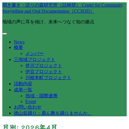
聞き書き・語りの森研究所（話林研） Center for Community
Storytelling and Oral Documentation（CCSOD）
地域の声に耳を傾け、未来へつなぐ知の拠点
News
概要
メンバー
三地域プロジェクト
井川プロジェクト
伊豆プロジェクト
川根本町プロジェクト
活動内容
成果一覧
地域・国際連携
Event
お問い合わせ
徳山盆踊り：鹿ん舞を踊りませんか。
月別: 2026年4月