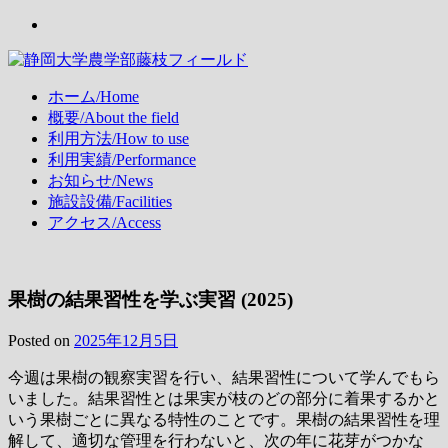
Skip
Instagram
to
content
静岡大学農学部藤枝フィールド
Agrifield Fujieda, Shizuoka Univ. 静岡大学 農学部 藤枝フィー
ホーム/Home
ルド
概要/About the field
利用方法/How to use
利用実績/Performance
お知らせ/News
施設設備/Facilities
アクセス/Access
果樹の結果習性を学ぶ実習 (2025)
Posted on
2025年12月5日
今週は果樹の観察実習を行い、結果習性について学んでもら
いました。結果習性とは果実が枝のどの部分に着果するかと
いう果樹ごとに異なる特性のことです。果樹の結果習性を理
解して、適切な管理を行わないと、次の年に花芽がつかな