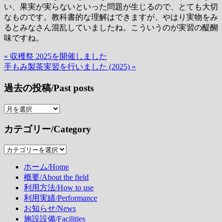
い、果実が実らないといった問題が生じるので、とても大切
なものです。教科書的な理解はできますが、やはり実物をみ
るとみなさん混乱していましたね。こういうのが実習の醍醐
味ですね。
« 収穫祭 2025を開催しました
投
手もみ製茶実習を行いました (2025) »
稿
過去の投稿/Past posts
ナ
ビ
過
去
ゲ
カテゴリー/Category
の
ー
投
カ
稿/Past
シ
テ
posts
ホーム/Home
ョ
ゴ
概要/About the field
リ
ン
利用方法/How to use
ー/Category
利用実績/Performance
お知らせ/News
施設設備/Facilities