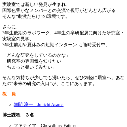
実験室では新しい発見が生まれ、
国際色豊かなメンバーとの交流で視野がどんどん広がる——
そんな“刺激だらけ”の環境です。
さらに、
3年生後期のラボワーク、4年生の卒研配属に向けた研究室・
実験室の見学、
3年生前期や夏休みの短期インターン も随時受付中。
「どんな研究をしているのかな」
「研究室の雰囲気を知りたい」
「ちょっと覗いてみたい」
そんな気持ちが少しでも湧いたら、ぜひ気軽に居室へ。あな
たの“未来の研究の入口”が、ここにあります。
教 員
朝間 淳一 Junichi Asama
博士課程 ３名
ファティマ Chowdhury Fatima