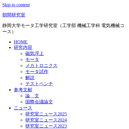
Skip to content
朝間研究室
静岡大学モータ工学研究室（工学部 機械工学科 電気機械コ
ース）
HOME
研究内容
磁気浮上
モータ
メカトロニクス
モータ試作
解説
テストベンチ
参考文献
論 文
国際会議論文
ニュース
研究室ニュース2025
研究室ニュース2024
研究室ニュース2023