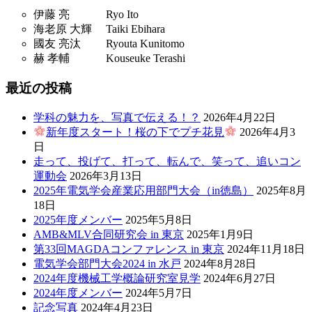
伊藤 亮 Ryo Ito
海老原 大輝 Taiki Ebihara
國友 亮汰 Ryouta Kunitomo
赫 孝輔 Kouseuke Terashi
最近の投稿
学科の魅力を、写真で伝える！？
2026年4月22日
新年度スタート！桜の下でプチ花見
2026年4月3
日
走って、投げて、打って、転んで、笑って、追いコン
運動会
2026年3月13日
2025年電気学会産業応用部門大会（in徳島）
2025年8月
18日
2025年度メンバー
2025年5月8日
AMB&MLV合同研究会 in 東京
2025年1月9日
第33回MAGDAコンファレンス in 東京
2024年11月18日
電気学会部門大会2024 in 水戸
2024年8月28日
2024年度機械工学概論研究室見学
2024年6月27日
2024年度メンバー
2024年5月7日
記念写真
2024年4月23日