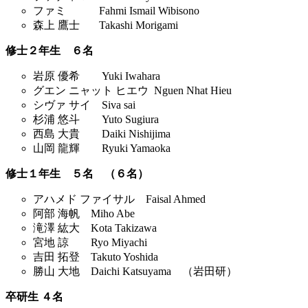
ファミ Fahmi Ismail Wibisono
森上 鷹士 Takashi Morigami
修士２年生 ６名
岩原 優希 Yuki Iwahara
グエン ニャット ヒエウ Nguen Nhat Hieu
シヴァ サイ Siva sai
杉浦 悠斗 Yuto Sugiura
西島 大貴 Daiki Nishijima
山岡 龍輝 Ryuki Yamaoka
修士１年生 ５名 （６名）
アハメド ファイサル Faisal Ahmed
阿部 海帆 Miho Abe
滝澤 紘大 Kota Takizawa
宮地 諒 Ryo Miyachi
吉田 拓登 Takuto Yoshida
勝山 大地 Daichi Katsuyama （岩田研）
卒研生 ４名