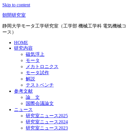
Skip to content
朝間研究室
静岡大学モータ工学研究室（工学部 機械工学科 電気機械コ
ース）
HOME
研究内容
磁気浮上
モータ
メカトロニクス
モータ試作
解説
テストベンチ
参考文献
論 文
国際会議論文
ニュース
研究室ニュース2025
研究室ニュース2024
研究室ニュース2023