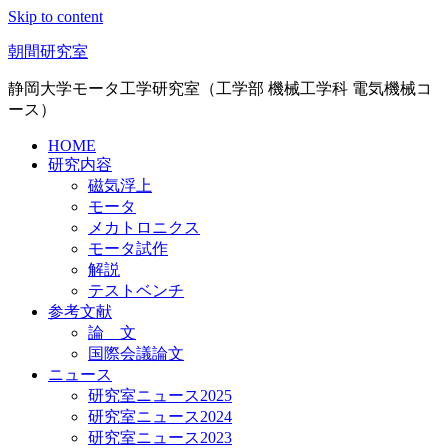
Skip to content
朝間研究室
静岡大学モータ工学研究室（工学部 機械工学科 電気機械コ
ース）
HOME
研究内容
磁気浮上
モータ
メカトロニクス
モータ試作
解説
テストベンチ
参考文献
論 文
国際会議論文
ニュース
研究室ニュース2025
研究室ニュース2024
研究室ニュース2023