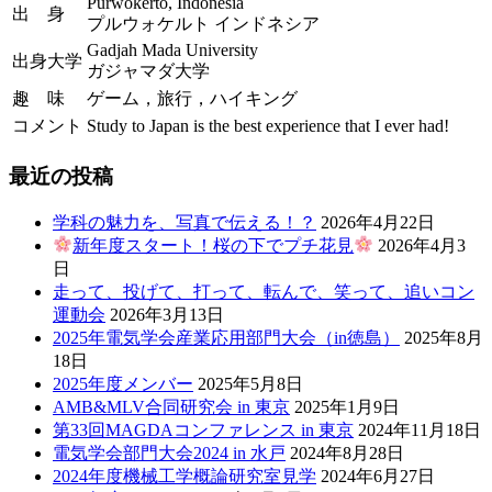
Purwokerto, Indonesia
出 身
プルウォケルト インドネシア
Gadjah Mada University
出身大学
ガジャマダ大学
趣 味
ゲーム，旅行，ハイキング
コメント
Study to Japan is the best experience that I ever had!
最近の投稿
学科の魅力を、写真で伝える！？
2026年4月22日
新年度スタート！桜の下でプチ花見
2026年4月3
日
走って、投げて、打って、転んで、笑って、追いコン
運動会
2026年3月13日
2025年電気学会産業応用部門大会（in徳島）
2025年8月
18日
2025年度メンバー
2025年5月8日
AMB&MLV合同研究会 in 東京
2025年1月9日
第33回MAGDAコンファレンス in 東京
2024年11月18日
電気学会部門大会2024 in 水戸
2024年8月28日
2024年度機械工学概論研究室見学
2024年6月27日