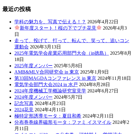
最近の投稿
学科の魅力を、写真で伝える！？
2026年4月22日
新年度スタート！桜の下でプチ花見
2026年4月3
日
走って、投げて、打って、転んで、笑って、追いコン
運動会
2026年3月13日
2025年電気学会産業応用部門大会（in徳島）
2025年8月
18日
2025年度メンバー
2025年5月8日
AMB&MLV合同研究会 in 東京
2025年1月9日
第33回MAGDAコンファレンス in 東京
2024年11月18日
電気学会部門大会2024 in 水戸
2024年8月28日
2024年度機械工学概論研究室見学
2024年6月27日
2024年度メンバー
2024年5月7日
記念写真
2024年4月23日
2024花見
2024年4月11日
極特定形誘導モータ：夏目和希
2024年2月11日
分布巻巻線界磁形モータ：ファミ イスマイル
2024年2
月11日