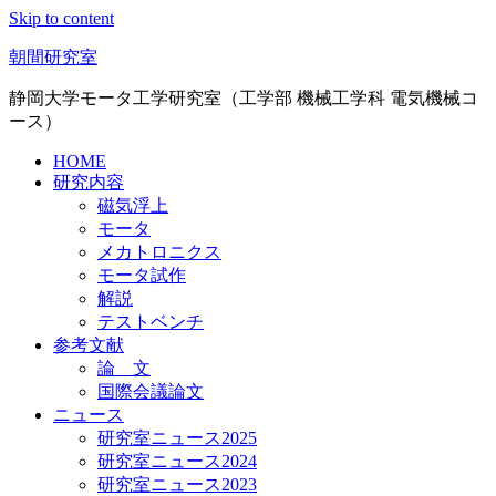
Skip to content
朝間研究室
静岡大学モータ工学研究室（工学部 機械工学科 電気機械コ
ース）
HOME
研究内容
磁気浮上
モータ
メカトロニクス
モータ試作
解説
テストベンチ
参考文献
論 文
国際会議論文
ニュース
研究室ニュース2025
研究室ニュース2024
研究室ニュース2023