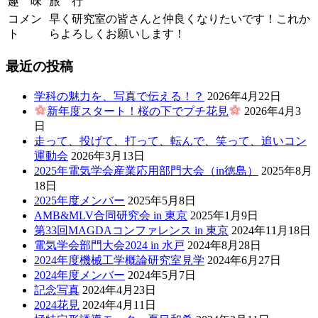
趣 味
旅 行
コメン
早く研究室の皆さんと仲良くなりたいです！これか
ト
らよろしくお願いします！
最近の投稿
学科の魅力を、写真で伝える！？
2026年4月22日
新年度スタート！桜の下でプチ花見
2026年4月3
日
走って、投げて、打って、転んで、笑って、追いコン
運動会
2026年3月13日
2025年電気学会産業応用部門大会（in徳島）
2025年8月
18日
2025年度メンバー
2025年5月8日
AMB&MLV合同研究会 in 東京
2025年1月9日
第33回MAGDAコンファレンス in 東京
2024年11月18日
電気学会部門大会2024 in 水戸
2024年8月28日
2024年度機械工学概論研究室見学
2024年6月27日
2024年度メンバー
2024年5月7日
記念写真
2024年4月23日
2024花見
2024年4月11日