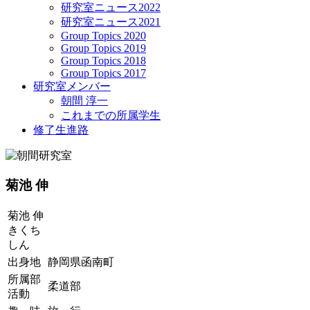
研究室ニュース2022
研究室ニュース2021
Group Topics 2020
Group Topics 2019
Group Topics 2018
Group Topics 2017
研究室メンバー
朝間 淳一
これまでの所属学生
修了生進路
菊池 伸
菊池 伸
きくち
しん
出身地
静岡県函南町
所属部
柔道部
活動