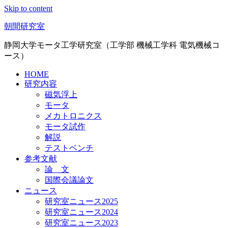
Skip to content
朝間研究室
静岡大学モータ工学研究室（工学部 機械工学科 電気機械コ
ース）
HOME
研究内容
磁気浮上
モータ
メカトロニクス
モータ試作
解説
テストベンチ
参考文献
論 文
国際会議論文
ニュース
研究室ニュース2025
研究室ニュース2024
研究室ニュース2023