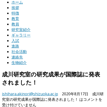
ホーム
挨拶
特徴
教育
教員
研究室紹介
ギャラリー
入試
進路
社会活動
連絡先
生物紹介
成川研究室の研究成果が国際誌に発表
されました！
ishihara.akinori@shizuoka.ac.jp
2020年8月17日
成川研
究室の研究成果が国際誌に発表されました！ は
コメントを
受け付けていません