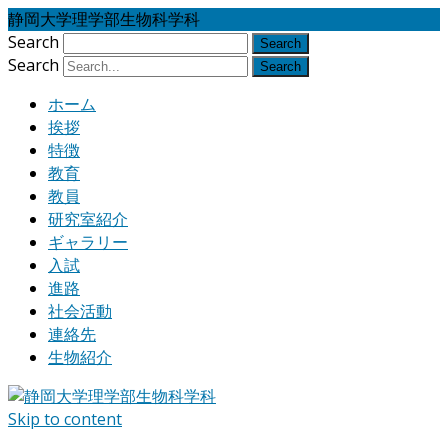
静岡大学理学部生物科学科
Search
Search
ホーム
挨拶
特徴
教育
教員
研究室紹介
ギャラリー
入試
進路
社会活動
連絡先
生物紹介
Skip to content