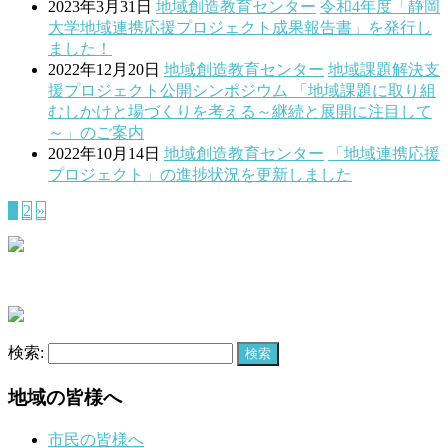
2023年3月31日
地域創造教育センター
令和4年度「静岡
大学地域連携応援プロジェクト成果報告書」を発行し
ました！
2022年12月20日
地域創造教育センター
地域課題解決支
援プロジェクト公開シンポジウム 「地域課題に取り組
むしかけと場づくりを考える～継続と展開に注目して
～」のご案内
2022年10月14日
地域創造教育センター
「地域連携応援
プロジェクト」の進捗状況を更新しました
1
2
»
検索:
地域の皆様へ
市民の皆様へ