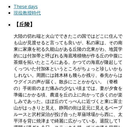
These days
現役教授時代
【丘陵】
大陸の切れ端と火山でできたこの国ではどこに住んで
も山が見渡せると言っても良いが、私の家は、その南
東に家康を祀る久能山がある丘陵の北東がわ、地質学
的には付加帯と呼ばれる海底堆積物が作る丘の中腹に
茶畑を拓いたところにある。かつての海底が隆起して
くっついた付加体というところがちょっと珍しいかも
しれない。周囲には雑木林も幾らか残り、春先からは
ウグイスの声が届く。散歩にことかかない。（脊椎
の）手術前のまだ痛みの少ない頃までは、妻が夕食を
準備にかかる頃、農道を丘の上に向かって歩くのが楽
しみであった。ほぼ丘のてっぺんに近づくと東に富士
山がはっきりと見え、静岡の街は足元に見えるベーブ
ルースと沢村栄治が投げ合った草薙球場から西に、太
平洋を背に焼津まで綺麗に広がっている。退院して1