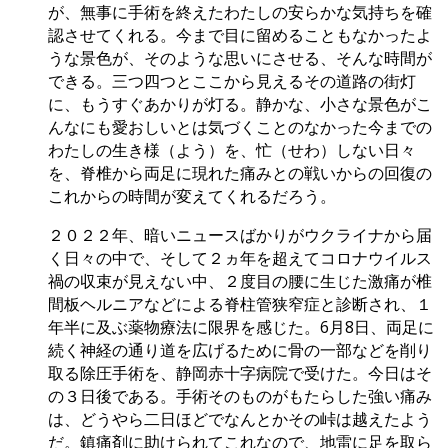
が、無事に手術を終えたわたしの安らかな気持ちを確
認させてくれる。今まで目に留めることもなかったよ
うな景色が、そのような思いにさせる、そんな時間が
できる。三つ四つとここから見えるその道路の街灯
に、もうすぐあかりが灯る。静かな、小さな景色がこ
んなにも愛おしいとは気づくことのなかった今までの
わたしの生き様（よう）を、忙（せわ）しない日々
を、脊椎から両足に現れた痛みとの戦いからの回復の
これからの時間が変えてくれるだろう。
２０２２年、暗いニュースばかりがウクライナから届
く日々の中で、そして２ヵ年を超えてコロナウイルス
禍の収束が見えない中、２度目の腰に生じた激痛が椎
間板ヘルニアなどによる脊柱管狭窄症と診断され、１
年半に及ぶ薬物療法に限界を感じた。6月8日、両足に
続く神経の通り道を広げるために骨の一部などを削り
取る除圧手術を、静岡赤十字病院で受けた。今日はそ
の３日後である。手術そのものがもたらした強い痛み
は、どうやら二日ほどでなんとかその峠は越えたよう
だ。鎮痛剤に助けられてこれなので、地雷に足を取ら