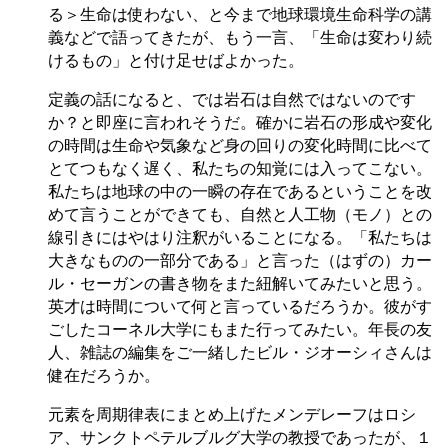
る＞生命は使わない、と今まで地球環境生命科学の講
義などで語ってきたが、もう一言、「生命は変わり続
けるもの」と付け足せばよかった。
定義の話になると、では岩石は自然ではないのです
か？と即座に言われそうだ。確かに岩石の形成や変化
の時間は生命や気象など身の回りの変化時間に比べて
とてつもなく遅く、私たちの知覚には入ってこない。
私たちは地球の中の一瞬の存在であるということを改
めて言うことができても、自然と人工物（モノ）との
線引きにはやはり注釈がいることになる。「私たちは
大きなものの一部分である」と言った（はずの）カー
ル・セーガンの書き物をまた紐解いてみたいと思う。
英才は時間について何と言っているだろうか。彼がす
ごしたコーネル大学にもまた行ってみたい。年長の友
人、雑誌の編集をご一緒したビル・ジオーシィさんは
健在だろうか。
元素を周期律表にまとめ上げたメンデレーフはロシ
ア、サンクトペテルブルグ大学の教授であったが、１