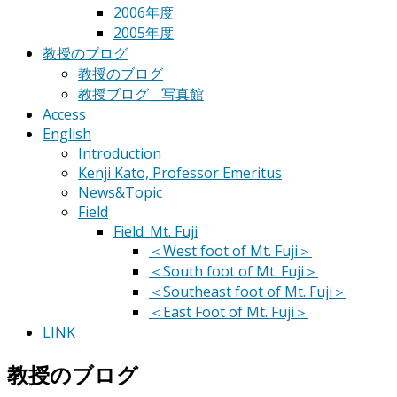
2006年度
2005年度
教授のブログ
教授のブログ
教授ブログ__写真館
Access
English
Introduction
Kenji Kato, Professor Emeritus
News&Topic
Field
Field_Mt. Fuji
＜West foot of Mt. Fuji＞
＜South foot of Mt. Fuji＞
＜Southeast foot of Mt. Fuji＞
＜East Foot of Mt. Fuji＞
LINK
教授のブログ