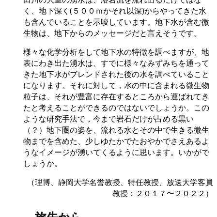
く、地下深く(５００ｍかそれ以深)からやってきた水
も含んでいることを示唆しています。地下水が含む微
生物は、地下からのメッセージだと言えそうです。
様々な化学分析をして地下水の特徴を調べますが、地
表にわき出た湧水は、すでに様々なみずみちを通って
きた地下水がブレンドされた後の水を調べていること
になります。それに対して，水の中に含まれる微生物
粒子は、それが豊富に存在するところから運ばれてき
たと考えることができるのではないでしょうか。この
ような研究手法で，今まで岩石だけが占める黒い
（？）地下圏の姿を、流れる水とその中で生きる微生
物までを含めた、少しゆたかでたおやかでさえあるよ
うなイメージが湧いてくるように思います。いかがで
しょうか。
（理博、静岡大学名誉教授、特任教授、放送大学客員
教授：２０１７〜２０２２）
－旅先から－