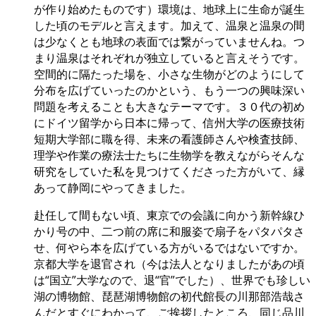
が作り始めたものです）環境は、地球上に生命が誕生
した頃のモデルと言えます。加えて、温泉と温泉の間
は少なくとも地球の表面では繋がっていませんね。つ
まり温泉はそれぞれが独立していると言えそうです。
空間的に隔たった場を、小さな生物がどのようにして
分布を広げていったのかという、もう一つの興味深い
問題を考えることも大きなテーマです。３０代の初め
にドイツ留学から日本に帰って、信州大学の医療技術
短期大学部に職を得、未来の看護師さんや検査技師、
理学や作業の療法士たちに生物学を教えながらそんな
研究をしていた私を見つけてくださった方がいて、縁
あって静岡にやってきました。
赴任して間もない頃、東京での会議に向かう新幹線ひ
かり号の中、二つ前の席に和服姿で扇子をパタパタさ
せ、何やら本を広げている方がいるではないですか。
京都大学を退官され（今は法人となりましたがあの頃
は“国立”大学なので、退“官”でした）、世界でも珍しい
湖の博物館、琵琶湖博物館の初代館長の川那部浩哉さ
んだとすぐにわかって、ご挨拶したところ、同じ品川