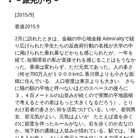
[2015/9]
香港2015.9
2月に訪れたときは、金融の中心地金鐘 Admiraltyで繰
り広げられた学生たちの反政府行動の名残が大学の中
に掲げられた垂れ幕などからも感じられたが、一年を
経て､短期滞在の私が直接それを感じることはもうなか
った。香港は変わらず、ただ元気であった。人の多さ
（何せ700万人が１０００km2､香川県よりも小さな面
積に住んでいる. 人口密度は東京よりも大きい. さら
に猫の額の平地と呼べないほどのスペースの後ろに
３，４百メートルの山並みが続くので実際の平地面積
で考えるとその差はもっと大きくなるだろう）、とり
わけ若者の多さが､街を活気づけている。いや、老弱男
女、皆元気がよい。元気はよいが たとえば道を歩く
のに節度を伴ったルールがない。右を歩くのか左なの
か。地下鉄の通路は人並みが揺れている。駅では､「降
りる人が先！」という掲示とアナウンスまで流さねば