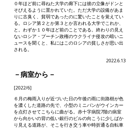
０年ほど前に尋ねた大学の廊下には彼の立像がドンと
そびえるように置かれていた。ただ大学の設備があま
りに古臭く、貧弱であったのに驚いたことを覚えてい
る。ロシア第２とか第３とか言われる大学でこれか、
と。わずか１０年ほど前のことである。終わりの見え
ないロシア・プーチン政権のウクライナ侵攻の暗いニ
ュースを聞くと、私にはこのロシアの貧しさが思い出
される。
2022.6.13
－病室から－
[2022/6]
６月の梅雨入りが近づいた日の午後の雨に街路樹が色
を濃くした道路の先で、小型のミニバンがウインカー
を点灯させてこちらに曲がる。赤十字病院7階の病室
から向かいの背の低い銀行のビルの向こうに少しばか
り見える道路が、そこを行き交う車や時折通る自転車