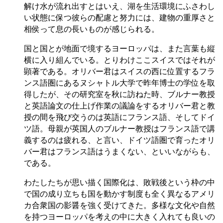
解け水が流れ出すとはいえ、湖を生活環境にふさわし
い状態に保つ彼らの配慮と努力には、建物の重厚さと
相侯って息の長いものが感じられる。
国と国とが地面で境するヨーロッパは、また言葉も縦
横に入り組んでいる。とりわけここスイスではそれが
顕著である。オリバー君はスイスの西に位置するフラ
ンス語圏にあるヌシャトル大学で昨年博士の学位を取
得したが、その研究室を秋に訪ねた時、ブルナー教授
と英語論文の仕上げ作業の議論をするオリバー君と教
授の間を飛び交うのは英語にフランス語、そしてドイ
ツ語。母親が英国人のブルナー教授はフランス語で講
義するのは疲れる、と言い、ドイツ語圏で育ったオリ
バー君はフランス語はうまくない、といいながらも、
である。
わたしたちが思い描く国際化は、敗戦後という枠の中
で国の成り立ちも国を動かす制度も全く異なるアメリ
カ合衆国の影醤を強く受けてきた。多様な文化や自然
を持つヨーロッパを考えの中に大きく入れても良いの