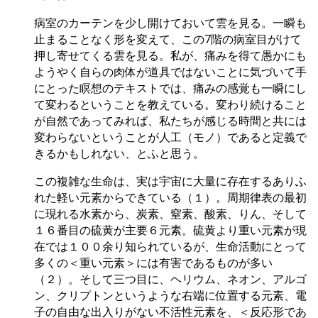
病室のカーテンを少し開けておいて雲を見る。一瞬も
止まることなく形を変えて、この7階の病室目がけて
押し寄せてくる雲を見る。私が、痛みを得て愚かにも
ようやく自らの肉体が道具ではないことに気づいて手
にとった瞑想のテキストでは、痛みの感覚も一瞬にし
て変わるということを教えている。変わり続けること
が自然であってみれば、私たちが感じる時間と共には
変わらないということが人工（モノ）であると定義で
きるかもしれない、とふと思う。
この複雑な生命は、実は宇宙に大量に存在するありふ
れた軽い元素からできている（１）。周期律表の最初
に現れる水素から、炭素、窒素、酸素、りん、そして
１６番目の硫黄が主要６元素。硫黄より重い元素が現
在では１００余り知られているが、生命活動にとって
多くの＜重い元素＞には有害であるものが多い
（２）。そして三つ目に、ヘリウム、ネオン、アルゴ
ン、クリプトンというような右端に位置する元素、電
子の自由な出入りがない不活性元素を、＜反応形であ