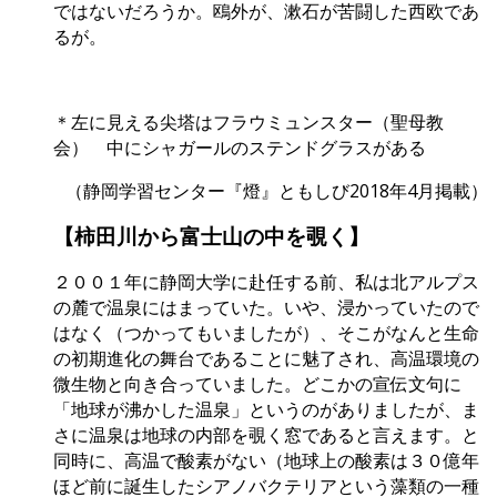
ではないだろうか。鴎外が、漱石が苦闘した西欧であ
るが。
＊左に見える尖塔はフラウミュンスター（聖母教
会） 中にシャガールのステンドグラスがある
（静岡学習センター『燈』ともしび2018年4月掲載）
【柿田川から富士山の中を覗く】
２００１年に静岡大学に赴任する前、私は北アルプス
の麓で温泉にはまっていた。いや、浸かっていたので
はなく（つかってもいましたが）、そこがなんと生命
の初期進化の舞台であることに魅了され、高温環境の
微生物と向き合っていました。どこかの宣伝文句に
「地球が沸かした温泉」というのがありましたが、ま
さに温泉は地球の内部を覗く窓であると言えます。と
同時に、高温で酸素がない（地球上の酸素は３０億年
ほど前に誕生したシアノバクテリアという藻類の一種