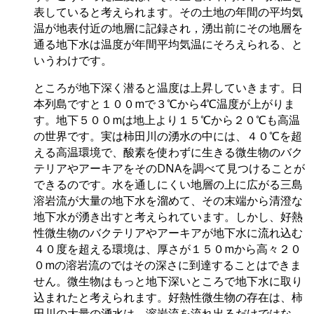
表していると考えられます。その土地の年間の平均気
温が地表付近の地層に記録され，湧出前にその地層を
通る地下水は温度が年間平均気温にそろえられる、と
いうわけです。
ところが地下深く潜ると温度は上昇していきます。日
本列島ですと１００mで３℃から4℃温度が上がりま
す。地下５００mは地上より１５℃から２０℃も高温
の世界です。実は柿田川の湧水の中には、４０℃を超
える高温環境で、酸素を使わずに生きる微生物のバク
テリアやアーキアをそのDNAを調べて見つけることが
できるのです。水を通しにくい地層の上に広がる三島
溶岩流が大量の地下水を溜めて、その末端から清澄な
地下水が湧き出すと考えられています。しかし、好熱
性微生物のバクテリアやアーキアが地下水に流れ込む
４０度を超える環境は、厚さが１５０mから高々２０
０mの溶岩流のではその深さに到達することはできま
せん。微生物はもっと地下深いところで地下水に取り
込まれたと考えられます。好熱性微生物の存在は、柿
田川の大量の湧水は、溶岩流を流れ出るだけではな