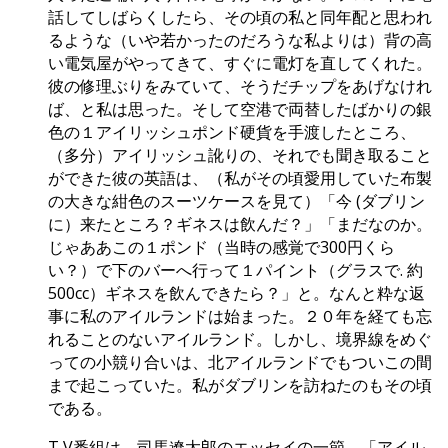
話してしばらくしたら、その頃の私と同年配と思われ
るような（いや若かったのだろうな私よりは）背の高
い電気屋がやってきて、すぐに電灯を直してくれた。
彼の修理ぶりをみていて、そうだチップをあげなけれ
ば、と私は思った。そして空港で両替したばかりの銀
色の１アイリッシュポンド硬貨を手渡したところ、
（多分）アイリッシュ訛りの、それでも聞き取ること
ができた彼の英語は、（私がその頃愛用していた布製
の大きな紺色のスーツケースを見て）「今 (ダブリン
に）来たところ？ギネスは飲んだ？」「まだなのか。
じゃああこの１ポンド（当時の感覚で300円くら
い？）で下のバーへ行って１パイント（グラスで. 約
500cc）ギネスを飲んできたら？」と。なんと粋な返
事に私のアイルランドは始まった。２０年を経ても忘
れることのないアイルランド。しかし、境界線をめぐ
っての小競り合いは、北アイルランドでもついこの間
まで起こっていた。私がダブリンを訪ねたのもその頃
である。
T V番組は、司馬遼太郎のエッセイの一節、「アイル