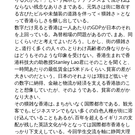
ならない残念なありさまである。元気さは街に散在す
る古びたビルや未舗装の道路を伴って＜猥雑さ＞とな
って香港らしさを醸し出している。
数字だけ見ると香港は一人あたりのGDPが日本のそれ
を上回っている。為替相場の問題があるので､まあ、同
じくらいだと考えてよいだろう。しかし、街の猥雑さ
と､道行く多くの人々の､とりわけ高齢者の身なりから
はどうもそのような印象を受けない。香港生まれで香
港科技大の助教授Stanley Lao君にそのことを聞くと、
一時間あたりの最低賃金は5米ドルくらい､貧富の差が
大きいのだという。日本のそれよりは3割ほど低いそ
の数字に納得。金融と物流が経済を支える香港故のこ
とと想像していたが、そのようである。貧富の差がか
なり大きい。
その猥雑な香港は､まちがいなく国際都市である。観光
客でも､ビジネスマンでもない多くの白色人種が街に溶
け込んでいることもあるが､百年を超えるイギリスの支
配が残した英語文化が今となっては国際都市香港をし
っかり下支えしている。今回学生交流を軸に静岡大理