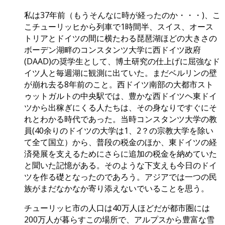
私は37年前（もうそんなに時が経ったのか・・・)、こ
こチューリッヒから列車で1時間半、スイス、オース
トリアとドイツの間に横たわる琵琶湖ほどの大きさの
ボーデン湖畔のコンスタンツ大学に西ドイツ政府
(DAAD)の奨学生として、博土研究の仕上げに屈強なド
イツ人と毎週湖に観測に出ていた。まだベルリンの壁
が崩れ去る8年前のこと。西ドイツ南部の大都市スト
ゥットガルトの中央駅では、豊かな西ドイツヘ東ドイ
ツから出稼ぎにくる人たちは、その身なりですぐにそ
れとわかる時代であった。当時コンスタンツ大学の教
員(40余りのドイツの大学は1、2？の宗教大学を除い
て全て国立）から、普段の税金のほか、東ドイツの経
済発展を支えるためにさらに追加の税金を納めていた
と聞いた記憶がある。そのような下支えも今日のドイ
ツを作る礎となったのであろう。アジアでは一つの民
族がまだなかなか寄り添えないでいることを思う。
チューリッヒ市の人口は40万人ほどだが都市圏には
200万人が暮らすこの場所で、アルプスから豊富な雪