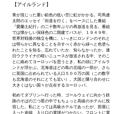
【アイルランド】
青が混じった重い鉛色の低い空に虹がかかる。司馬遼
太郎のエッセイ「街道を行く」をベースにした番組
『愛蘭土紀行』の二十数年ぶりの再放送を見る。番組
では懐かしい深緑色の二階建てバスが、１９４９年、
世界対戦後の独立を機に、いっきにロンドンのそれと
は明らかに異なることを示すべく赤から緑へと色塗ら
れたことを知る。忘れていたか、知らなかったか。連
日ウクライナの暗いニュースが放送される中、そのこ
とに絡めてヨーロッパを思うとき、私の頭にアイルラ
ンドが浮かぶ。北海道ほどの島の北端の一部が、さら
に英国に占められている人口５００万の国（この数字
も北海道のそれにとても近い）。大国と隣り合わせに
大きくはない国々が点在するヨーロッパ。
初めてダブリンへ行った時、ゴールウェイに向かう鉄
路のそばの三つ星の中でもちょっと高値のホテルに投
宿した。私にとっては高級ホテルであったが、部屋に
入った途端、入り口の電球がつかない。フロントに電