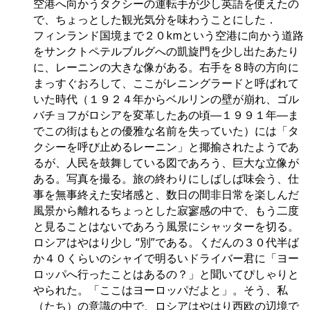
空港へ向かうタクシーの運転手が少し英語を使えたの
で、ちょっとした観光気分を味わうことにした．
フィンランド国境まで２０kmという空港に向かう道路
をサンクトペテルブルグへの凱旋門を少し出たあたり
に、レーニンの大きな像がある。右手を８時の方向に
まっすぐおろして、ここがレニングラードと呼ばれて
いた時代（１９２４年からベルリンの壁が崩れ、ゴル
バチョフがロシアを変革したあの頃―１９９１年―ま
でこの街はもとの優雅な名前を失っていた）には「タ
クシーを呼び止めるレーニン」と揶揄されたようであ
るが、人民を鼓舞している図であろう、巨大な立像が
ある。写真を撮る。旅の終わりにしばしば味会う、仕
事を無事終えた安堵感と、数日の間非日常を楽しんだ
風景から離れるちょっとした寂寥感の中で、もう二度
と見ることはないであろう風景にシャッターを切る。
ロシアはやはり少し “別”である。くだんの３０代半ば
か４０くらいのシャイで明るいドライバー君に「ヨー
ロッパへ行ったことはあるの？」と聞いてぴしゃりと
やられた。「ここはヨーロッパだよと」。そう、私
（たち）の意識の中で、ロシアはやはり西欧の辺境で