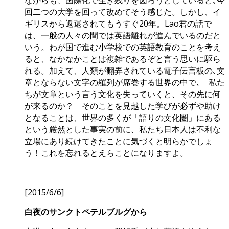
ながらも、国際化で生き残りを図ろうとしていると､今
回二つの大学を回って改めてそう感じた。しかし、イ
ギリスから返還されてもうすぐ20年。Lao君の話で
は、一般の人々の間では英語離れが進んでいるのだと
いう。わが国で進む小学校での英語教育のことを考え
ると、なかなかことは複雑であるぞと言う思いに駆ら
れる。加えて、人類が翻弄されている電子伝言板の､文
章とならない文字の羅列が席巻する世界の中で､ 私た
ちが文章という言う文化を失っていくと、その先に何
が来るのか？ そのことを見越した学びが必ずや助け
となることは、世界の多くが「語りの文化圏」にある
という厳然とした事実の前に、私たち日本人は不利な
立場にあり続けてきたことに気づくと明らかでしょ
う！これを忘れるとえらことになりますよ。
[2015/6/6]
白夜のサンクトペテルブルグから