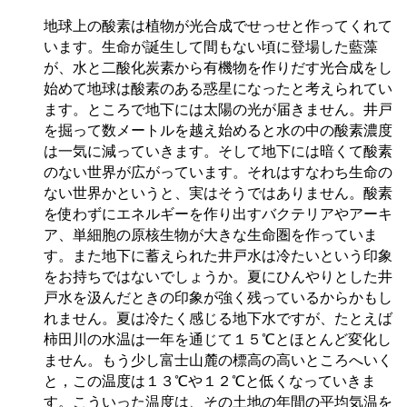
地球上の酸素は植物が光合成でせっせと作ってくれて
います。生命が誕生して間もない頃に登場した藍藻
が、水と二酸化炭素から有機物を作りだす光合成をし
始めて地球は酸素のある惑星になったと考えられてい
ます。ところで地下には太陽の光が届きません。井戸
を掘って数メートルを越え始めると水の中の酸素濃度
は一気に減っていきます。そして地下には暗くて酸素
のない世界が広がっています。それはすなわち生命の
ない世界かというと、実はそうではありません。酸素
を使わずにエネルギーを作り出すバクテリアやアーキ
ア、単細胞の原核生物が大きな生命圏を作っていま
す。また地下に蓄えられた井戸水は冷たいという印象
をお持ちではないでしょうか。夏にひんやりとした井
戸水を汲んだときの印象が強く残っているからかもし
れません。夏は冷たく感じる地下水ですが、たとえば
柿田川の水温は一年を通じて１５℃とほとんど変化し
ません。もう少し富士山麓の標高の高いところへいく
と，この温度は１３℃や１２℃と低くなっていきま
す。こういった温度は、その土地の年間の平均気温を