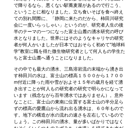
で降りるなら、悪くない駅蕎麦屋があるので行こう、
ということに相なりました。立ち食いそばを食べ終え
ての別れ間際に、「静岡に来たのだから、柿田川研究
会に一度いらっしゃい」というのが、研究者人生の後
半のテーマの一つになった富士山麓の湧水研究の呼び
水となりました。世界にはそのようなキャリヤの研究
者が何人かいましたが日本ではおそらく初めて“地球科
学”教室に職を得た微生物研究者として何人もの学生た
ちと富士山麓へ通うことになりました。
その中でも最大の湧水、三島溶岩流の末端から湧き出
す柿田川の水は、富士山の標高１５００から１７００
m付近に降った雨や雪がおよそ１５年の歳月を経て湧
き出すことが何人もの研究者の研究で明らかになって
います（残念ながら百年湧水ではありません）。意外
なことに、富士山の東南に位置する富士山の半分足ら
ずの標高の愛鷹山から流れ出る湧水は、６０年もので
す。地下の構造が水の流れの速さを左右しているので
しょう。この柿田川の湧水、量が多いばかりではなく