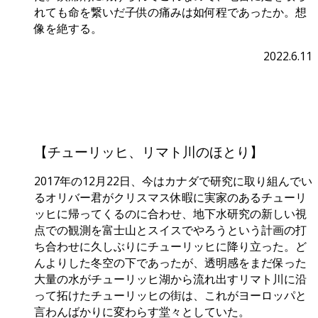
れても命を繋いだ子供の痛みは如何程であったか。想
像を絶する。
2022.6.11
【チューリッヒ、リマト川のほとり】
2017年の12月22日、今はカナダで研究に取り組んでい
るオリバー君がクリスマス休暇に実家のあるチューリ
ッヒに帰ってくるのに合わせ、地下水研究の新しい視
点での観測を富士山とスイスでやろうという計画の打
ち合わせに久しぶりにチューリッヒに降り立った。ど
んよりした冬空の下であったが、透明感をまだ保った
大量の水がチューリッヒ湖から流れ出すリマト川に沿
って拓けたチューリッヒの街は、これがヨーロッパと
言わんばかりに変わらす堂々としていた。