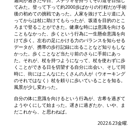
週間が過ぎた今日、ステッキを持ってその道を目指し
てみた。登って下って約2000歩ばかりの行程だが手術
後の初めての挑戦であった。人家を抜けて上り道に入
ってからは杖に助けてもらったが、坂道を目的のとこ
ろまで登ることができた。健康な時には意識を向ける
こともなかった、歩くという行為に一生懸命意識を向
けて歩く。左右の足にかける力のバランスを知らせる
データが、携帯の歩行記録に出ることなど知りもしな
かった。歩くことなど当たり前のさらに手前にあっ
た。それが、杖を持つようになって、杖を使わずに歩
くことができる日を切望する自分に出会い、そして同
時に、街にはこんなにたくさんの人が（ウオーキング
のそれではなく）杖を頼りに歩いていることを知る。
風景が少し変わった。
自分の体に意識を向けるという行為が、古希を過ぎて
ようやくにして始まった。遅きに過ぎたか、いや、ま
だこれから、と思わねば。
2022.6.23金曜.