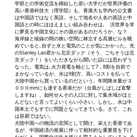
学部との学術交流を締結した若い大学だが世界評価の
高い香港科技大（理学院）も、香港大も学内の公文書
は中国語ではなく英語。そして地名や人名の英語と中
国語との時にほほえましい組み合わせは､ 汎世界を常
に夢見る中国文化にその源があるのだろうか、な？
海岸線と稜線の間の狭い空間に林立する高層ビルを眺
めていると､自ずと水と電気のことが気にかかった。先
のStanley Lao君から北京ダック（そう、ごちそうは北
京ダック！）をいただきながら聞いた話には思わずう
なった。電気は､火力発電を軸として7，8割を自前で
まかなっているが、水は9割方、高いコストを払って
大陸中国から買っているのだという。年間降水量が３
０００mmにも達する香港だが（台風がしばしば直撃
しますね）、如何せんその人口に対して集水域がほと
んどないと言ってよいくらい小さい。しかし、水は中
国本土でもすでに問題となってきている。さて、これ
は容易ではない。
大陸中国への物流の玄関として開け、栄えた香港であ
るが、中国経済の発展に伴って相対的な重要度を下げ