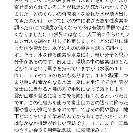
おそらくいくつものみずみち（水道）を経てきた水が
寄せ集められていることが私達の研究からわかってき
ました。どのくらいの時間地下を流れた水が湧き出し
てきたのかは、かつては水の中に混ざる放射性炭素を
調べたり(この濃度が低くなって今は有効な手段ではな
くなりました)、自然界にはなく、人工的に作られたフ
ロンガスを調べたりして推定しますが、どの辺りに降
った雨や雪かは、水そのものの重さを測って調べま
す。そう、水を作る酸素や水素にも、軽い分子と思い
分子があるのです。例えば、環境の中の酸素はほとん
どが１６という重さを持っていますが（水素の１６
倍）、１７や１８のものもあります。１８の酸素、つ
まり重い酸素からなる水は、夏に太平洋でできた雲が
富士山に当たると麓の方で雨粒になって落下します。
雲が山麓を登るに従って降る雨は軽くなるというわけ
です。この仕組みを使って富士山のどの辺りに降った
雨や雪かが推定できるのです。ではその雨や雪は、地
下どのくらいまで染み込んでから出てきたのか、これ
はなかなか推定が難しい問題です。（ここまで「三島
ゆうすい会３０周年記念誌」に掲載済み」）