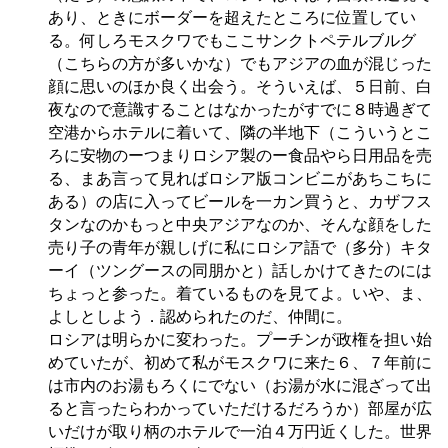
あり、ときにボーダーを超えたところに位置してい
る。何しろモスクワでもここサンクトペテルブルグ
（こちらの方が多いかな）でもアジアの血が混じった
顔に思いのほか良く出会う。そういえば、５日前、白
夜なので意識することはなかったがすでに８時過ぎて
空港からホテルに着いて、隣の半地下（こういうとこ
ろに安物のーつまりロシア製のー食品やら日用品を売
る、まあ言って見ればロシア版コンビニがあちこちに
ある）の店に入ってビールを一カン買うと、カザフス
タンなのかもっと中央アジアなのか、そんな顔をした
売り子の青年が親しげに私にロシア語で（多分）キタ
ーイ（ツングースの同朋かと）話しかけてきたのには
ちょっと参った。着ているものを見てよ。いや、ま、
よしとしよう．認められたのだ、仲間に。
ロシアは明らかに変わった。プーチンが政権を担い始
めていたが、初めて私がモスクワに来た６、７年前に
は市内のお湯もろくにでない（お湯が水に混ざって出
ると言ったらわかっていただけるだろうか）部屋が広
いだけが取り柄のホテルで一泊４万円近くした。世界