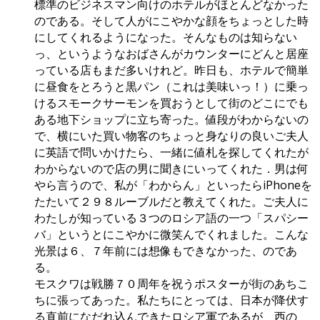
標準のビジネスマン向けのホテルがほとんどなかった
のである。そして人がにこやかな顔をちょっとした時
にしてくれるようになった。そんなものは知らない
っ、というようなおばさんがカウンターにどんと居座
っている店もまだ多いけれど。昨日も、ホテルで簡単
に昼食をとろうと黒パン（これは美味いっ！）に乗っ
けるスモークサーモンを買おうとして街のどこにでも
ある地下ショップに立ち寄った。値段がわからないの
で、横にいた買い物客のちょっと身なりの良いご夫人
に英語で問いかけたら、一緒に値札を探してくれたが
わからないので店の男に聞きにいってくれた．男は何
やら言うので、私が「わからん」といったらiPhoneを
たたいて２９８ルーブルだと教えてくれた。ご夫人に
わたしが知っている３つのロシア語の一つ「スパシー
バ」というとにこやかに微笑んでくれました。こんな
光景は６、７年前には想像もできなかった、のであ
る。
モスクワは戦勝７０周年を祝うポスターが街のあちこ
ちに張ってあった。私たちにとっては、日本が降伏す
る直前になだれ込んできたロシア軍であるが、西の