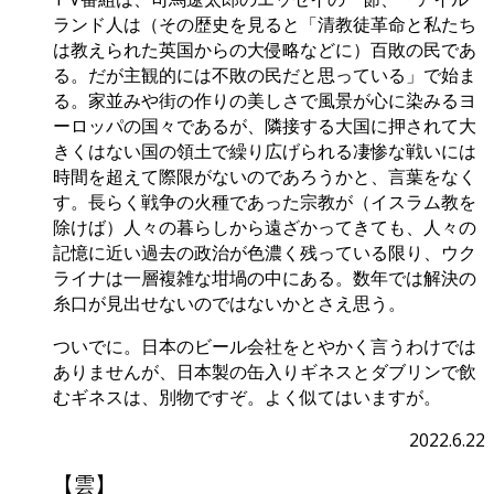
ランド人は（その歴史を見ると「清教徒革命と私たち
は教えられた英国からの大侵略などに）百敗の民であ
る。だが主観的には不敗の民だと思っている」で始ま
る。家並みや街の作りの美しさで風景が心に染みるヨ
ーロッパの国々であるが、隣接する大国に押されて大
きくはない国の領土で繰り広げられる凄惨な戦いには
時間を超えて際限がないのであろうかと、言葉をなく
す。長らく戦争の火種であった宗教が（イスラム教を
除けば）人々の暮らしから遠ざかってきても、人々の
記憶に近い過去の政治が色濃く残っている限り、ウク
ライナは一層複雑な坩堝の中にある。数年では解決の
糸口が見出せないのではないかとさえ思う。
ついでに。日本のビール会社をとやかく言うわけでは
ありませんが、日本製の缶入りギネスとダブリンで飲
むギネスは、別物ですぞ。よく似てはいますが。
2022.6.22
【雲】