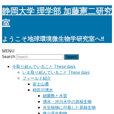
静岡大学 理学部 加藤憲二研究
室
ようこそ地球環境微生物学研究室へ!!
MENU
Search
今取り組んでいること These days
いま取り組んでいること These days
フィールド紹介
富士山麓
柿田川湧水
細菌数と水質
湧水・河川水中の原核生物
水生植物に付着した原核生物
微小底生動物