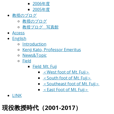
2006年度
2005年度
教授のブログ
教授のブログ
教授ブログ__写真館
Access
English
Introduction
Kenji Kato, Professor Emeritus
News&Topic
Field
Field_Mt. Fuji
＜West foot of Mt. Fuji＞
＜South foot of Mt. Fuji＞
＜Southeast foot of Mt. Fuji＞
＜East Foot of Mt. Fuji＞
LINK
現役教授時代（2001-2017）