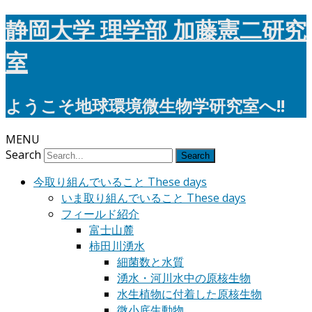
静岡大学 理学部 加藤憲二研究
室
ようこそ地球環境微生物学研究室へ!!
MENU
Search
今取り組んでいること These days
いま取り組んでいること These days
フィールド紹介
富士山麓
柿田川湧水
細菌数と水質
湧水・河川水中の原核生物
水生植物に付着した原核生物
微小底生動物