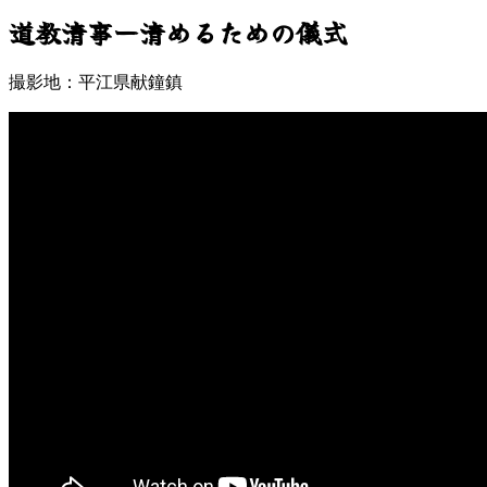
道教清事ー清めるための儀式
撮影地：平江県献鐘鎮