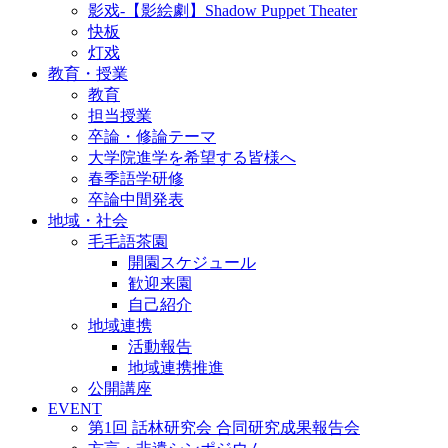
影戏-【影絵劇】Shadow Puppet Theater
快板
灯戏
教育・授業
教育
担当授業
卒論・修論テーマ
大学院進学を希望する皆様へ
春季語学研修
卒論中間発表
地域・社会
毛毛語茶園
開園スケジュール
歓迎来園
自己紹介
地域連携
活動報告
地域連携推進
公開講座
EVENT
第1回 話林研究会 合同研究成果報告会