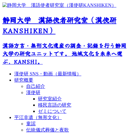
静岡大学 漢語使者研究室（漢使研
KANSHIKEN）
漢語方言・無形文化遺産の調査・記録を行う静岡
大学の研究ユニットです。 地域文化を未来へ運
ぶ、KANSHI。
漢使研 SNS・動画（最新情報）
研究概要
自己紹介
漢使研
研究室紹介
移民言語の研究
ゼミについて
平江非遺（無形文化）
童謡
伝統儀式葬儀と夜歌