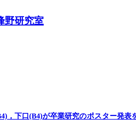
峰野研究室
子川(B4)，下口(B4)が卒業研究のポスター発