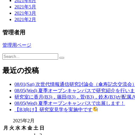
2021年6月
2021年5月
2021年3月
2021年2月
管理者用
管理用ページ
最近の投稿
08/01(Sat) 次世代情報通信研究討論会（傘寿記念交流
08/05(Wed) 夏季オープンキャンパスで研究紹介を行い
研究室に香月(B3)，篠田(B3)，菅(B3)，鈴木(B3)が配
08/05(Wed) 夏季オープンキャンパスで出展します！
【B3向け】研究室見学を実施中です
2025年2月
月
火
水
木
金
土
日