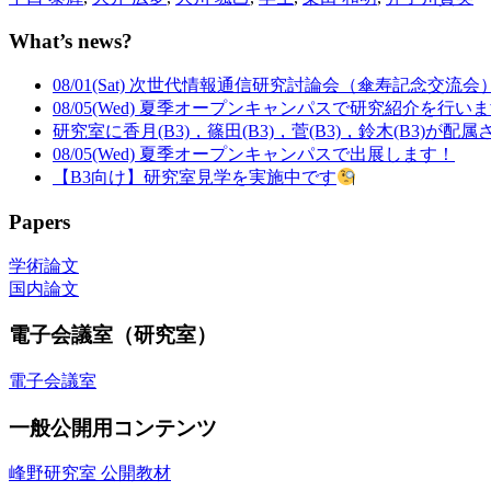
What’s news?
08/01(Sat) 次世代情報通信研究討論会（傘寿記念交流
08/05(Wed) 夏季オープンキャンパスで研究紹介を行い
研究室に香月(B3)，篠田(B3)，菅(B3)，鈴木(B3)が配
08/05(Wed) 夏季オープンキャンパスで出展します！
【B3向け】研究室見学を実施中です
Papers
学術論文
国内論文
電子会議室（研究室）
電子会議室
一般公開用コンテンツ
峰野研究室 公開教材