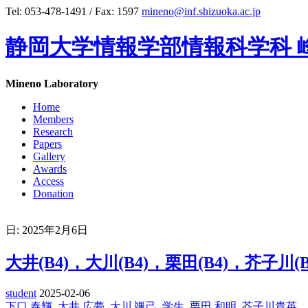
Tel: 053-478-1491 / Fax: 1597
mineno@inf.shizuoka.ac.jp
静岡大学情報学部情報科学科 
Mineno Laboratory
Home
Members
Research
Papers
Gallery
Awards
Access
Donation
日: 2025年2月6日
大井(B4)，大川(B4)，栗田(B4)，芥
student
2025-02-06
下口 泰輝
,
大井 広夢
,
大川 颯己
,
学生
,
栗田 和明
,
芥子川貴英