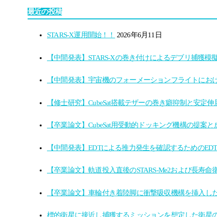
最近の投稿
STARS-X運用開始！！
2026年6月11日
【中間発表】STARS-Xの巻き付けによるデブリ捕獲模
【中間発表】宇宙機のフォーメーションフライトにお
【修士研究】CubeSat搭載テザーの巻き癖抑制と安
【卒業論文】CubeSat用受動的ドッキング機構の提案
【中間発表】EDTによる推力発生を確認するためのED
【卒業論文】軌道投入直後のSTARS-Me2および長寿
【卒業論文】車輪付き着陸脚に衝撃吸収機構を挿入し
標的衛星に接近し捕獲するミッションを想定した衛星