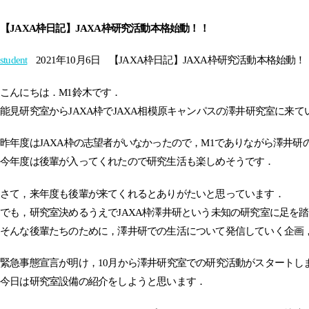
【JAXA枠日記】JAXA枠研究活動本格始動！！
student
2021年10月6日
【JAXA枠日記】JAXA枠研究活動本格始動！
こんにちは．M1鈴木です．
能見研究室からJAXA枠でJAXA相模原キャンパスの澤井研究室に来て
昨年度はJAXA枠の志望者がいなかったので，M1でありながら澤井研
今年度は後輩が入ってくれたので研究生活も楽しめそうです．
さて，来年度も後輩が来てくれるとありがたいと思っています．
でも，研究室決めるうえでJAXA枠澤井研という未知の研究室に足を
そんな後輩たちのために，澤井研での生活について発信していく企画
緊急事態宣言が明け，10月から澤井研究室での研究活動がスタートし
今日は研究室設備の紹介をしようと思います．