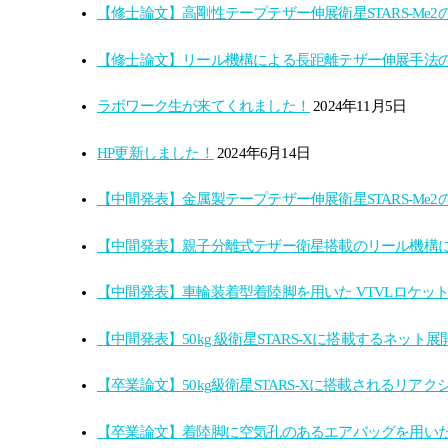
【修士論文】高剛性テープテザー伸展衛星STARS-Me2
【修士論文】リール機構による長距離テザー伸展手法の
ラボワーク生が来てくれました！
2024年11月5日
HP更新しました！
2024年6月14日
【中間発表】金属製テープテザー伸展衛星STARS-Me2
【中間発表】親子分離式テザー衛星搭載のリール機構
【中間発表】車輪装着型着陸脚を用いた VTVLロケッ
【中間発表】50kg 級衛星STARS-Xに搭載するネッ
【卒業論文】50kg級衛星STARS-Xに搭載されるリア
【卒業論文】着陸脚に空気孔のあるエアバッグを用い