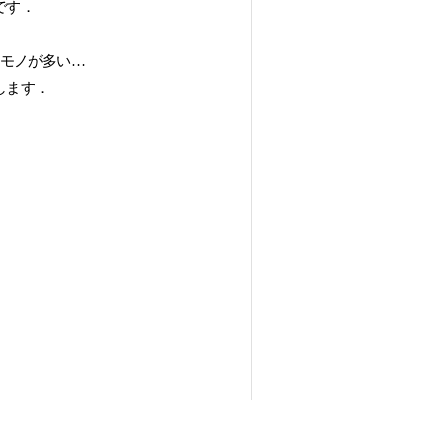
です．
りモノが多い…
します．