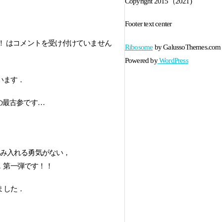
Copyright 2015（2021)
Footer text center
！ は
コメントを受け付けていません
Ribosome
by GalussoThemes.com
Powered by
WordPress
います．
の最古参です…
踏み入れる勇気がない，
，第一弾です！！
ました．