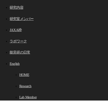
研究内容
研究室メンバー
JAXA枠
ラボワーク
能見研の日常
English
HOME
Research
Lab Member