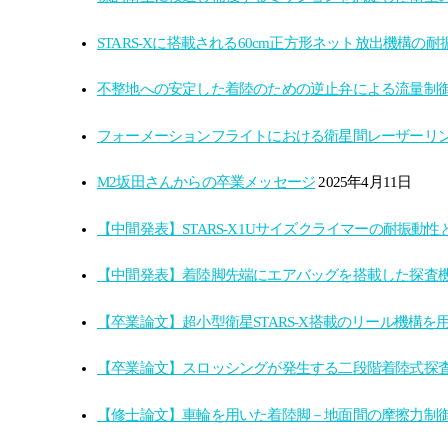
STARS-Xに搭載される60cm正方形ネット放出機構の
不整地への安定した着陸のための逆止弁による流量制
フォーメーションフライトにおける衛星間レーザーリ
M2坂田さんからの卒業メッセージ
2025年4月11日
【中間発表】STARS-X1Uサイズクライマーの耐振動
【中間発表】着陸脚先端にエアバッグを搭載した探査
【卒業論文】超小型衛星STARS-X搭載のリール機構を
【卒業論文】スロッシングが発生する​二段階着陸式探査
【修士論文】車輪を用いた着陸脚－地面間の摩擦力制御