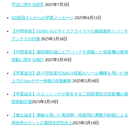
手法に関する研究
2025年7月3日
M2坂田さんからの卒業メッセージ
2025年4月11日
【中間発表】STARS-X1Uサイズクライマーの耐振動性とパッチ
アンテナの評価
2025年3月18日
【中間発表】着陸脚先端にエアバッグを搭載した探査機の接地
挙動に関する検討
2025年3月18日
【卒業論文】超小型衛星STARS-X搭載のリール機構を用いた地
上での1kmテザー伸展の挙動解析
2025年3月18日
【卒業論文】スロッシングが発生する​二段階着陸式探査機の着
陸挙動評価​
2025年3月18日
【修士論文】車輪を用いた着陸脚－地面間の摩擦力制御による
再使用ロケットの着陸安定性向上​
2025年3月18日