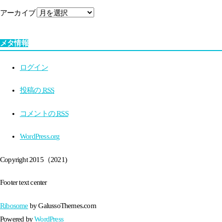
アーカイブ
メタ情報
ログイン
投稿の
RSS
コメントの
RSS
WordPress.org
Copyright 2015（2021)
Footer text center
Ribosome
by GalussoThemes.com
Powered by
WordPress