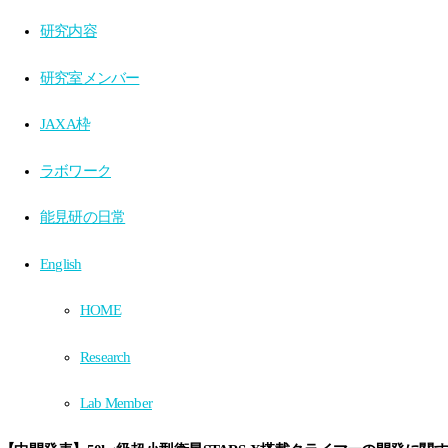
研究内容
研究室メンバー
JAXA枠
ラボワーク
能見研の日常
English
HOME
Research
Lab Member