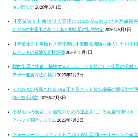
ョン部設計
2026年5月1日
【卒業論文】軌道投入直後のSTARS-Me2および長寿命衛星
STARSの実運用に基づく超小型衛星の状態推定
2026年5月1日
【卒業論文】車輪付き着陸脚に衝撃吸収機構を挿入した再使用
ロケットの着陸安定性評価
2026年5月1日
標的衛星に接近し捕獲するミッションを想定した衛星の分離と
テザー進展方法の検討
2025年7月3日
STARS-Xに搭載される60cm正方形ネット放出機構の耐振動性評
価と放出試験
2025年7月3日
不整地への安定した着陸のための逆止弁による流量制御付きエ
アバッグ着陸システム
2025年7月3日
フォーメーションフライトにおける衛星間レーザーリンク確立