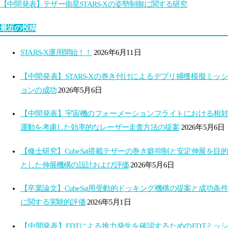
【中間発表】テザー衛星STARS-Xの姿勢制御に関する研究
最近の投稿
STARS-X運用開始！！
2026年6月11日
【中間発表】STARS-Xの巻き付けによるデブリ捕獲模擬ミッシ
ョンの成功
2026年5月6日
【中間発表】宇宙機のフォーメーションフライトにおける相対
運動を考慮した効率的なレーザー走査方法の提案
2026年5月6日
【修士研究】CubeSat搭載テザーの巻き癖抑制と安定伸展を目的
とした伸展機構の設計および評価
2026年5月6日
【卒業論文】CubeSat用受動的ドッキング機構の提案と成功条件
に関する実験的評価
2026年5月1日
【中間発表】EDTによる推力発生を確認するためのEDTミッシ