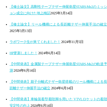
【修士論文】高剛性テープテザー伸展衛星STARS-Me2の​ミッシ
ョン成立に向けた地上検証​
2025年3月14日
【修士論文】リール機構による長距離テザー伸展手法の確立​
2025年3月13日
ラボワーク生が来てくれました！
2024年11月5日
HP更新しました！
2024年6月14日
【中間発表】金属製テープテザー伸展衛星STARS-Me2の軌道予
測
2024年6月14日
【中間発表】親子分離式テザー衛星搭載のリール機構による長
距離テザー伸展手法の確立
2024年6月14日
【中間発表】車輪装着型着陸脚を用いた VTVLロケットの着陸
安定性の向上
2024年6月14日