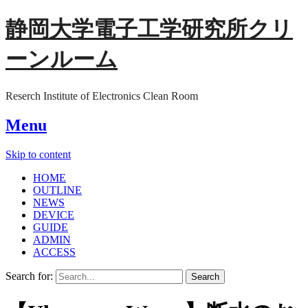
静岡大学電子工学研究所クリ
ーンルーム
Reserch Institute of Electronics Clean Room
Menu
Skip to content
HOME
OUTLINE
NEWS
DEVICE
GUIDE
ADMIN
ACCESS
Search for: