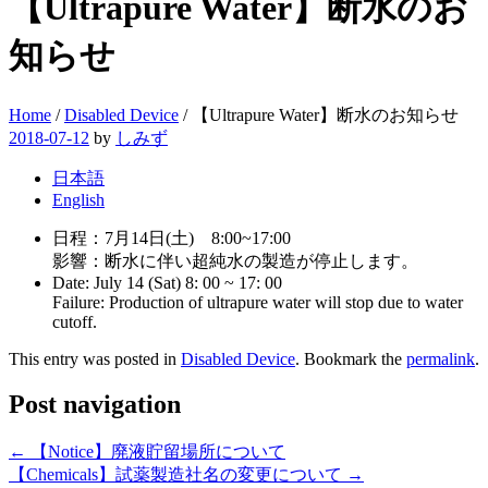
【Ultrapure Water】断水のお
知らせ
Home
/
Disabled Device
/
【Ultrapure Water】断水のお知らせ
2018-07-12
by
しみず
日本語
English
日程：7月14日(土) 8:00~17:00
影響：断水に伴い超純水の製造が停止します。
Date: July 14 (Sat) 8: 00 ~ 17: 00
Failure: Production of ultrapure water will stop due to water
cutoff.
This entry was posted in
Disabled Device
. Bookmark the
permalink
.
Post navigation
←
【Notice】廃液貯留場所について
【Chemicals】試薬製造社名の変更について
→