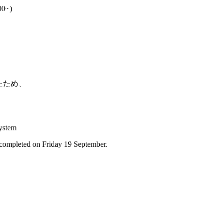
0~)
たため、
System
completed on Friday 19 September.