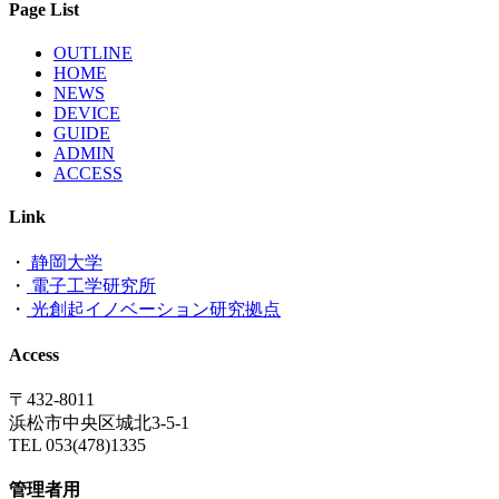
Page List
OUTLINE
HOME
NEWS
DEVICE
GUIDE
ADMIN
ACCESS
Link
・
静岡大学
・
電子工学研究所
・
光創起イノベーション研究拠点
Access
〒432-8011
浜松市中央区城北3-5-1
TEL 053(478)1335
管理者用