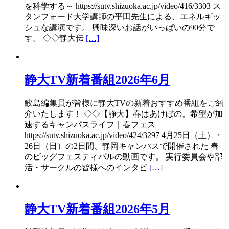
を科学する～ https://sutv.shizuoka.ac.jp/video/416/3303 ス
タンフォード大学講師の平田先生による、エネルギッ
シュな講演です。 興味深いお話がいっぱいの90分で
す。 ◇◇静大伝
[…]
静大TV新着番組2026年6月
鮫島編集員が皆様に静大TVの新着おすすめ番組をご紹
介いたします！ ◇◇【静大】春はあけぼの。希望が加
速するキャンパスライフ｜春フェス
https://sutv.shizuoka.ac.jp/video/424/3297 4月25日（土）・
26日（日）の2日間、静岡キャンパスで開催された 春
のビッグフェスティバルの動画です。 実行委員会や部
活・サークルの皆様へのインタビ
[…]
静大TV新着番組2026年5月