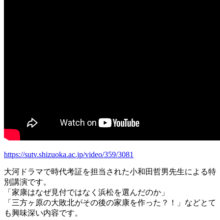
https://sutv.shizuoka.ac.jp/video/359/3081
大河ドラマで時代考証を担当された小和田哲男先生による特
別講演です。
「家康はなぜ見付ではなく浜松を選んだのか」
「三方ヶ原の大敗北がその後の家康を作った？！」などとて
も興味深い内容です。