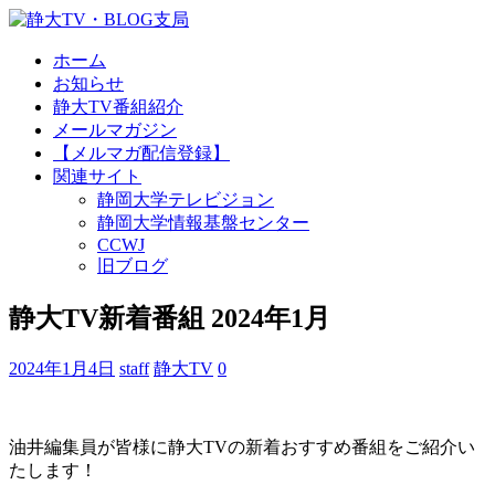
ホーム
お知らせ
静大TV番組紹介
メールマガジン
【メルマガ配信登録】
関連サイト
静岡大学テレビジョン
静岡大学情報基盤センター
CCWJ
旧ブログ
静大TV新着番組 2024年1月
2024年1月4日
staff
静大TV
0
油井編集員が皆様に静大TVの新着おすすめ番組をご紹介い
たします！