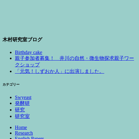
木村研究室ブログ
Birthday cake
親子参加者募集！ 井川の自然・微生物探求親子ワー
クショップ
「元気！しずおか人」に出演しました。
カテゴリー
Swyeast
発酵研
研究
研究室
Home
Research
English Papers