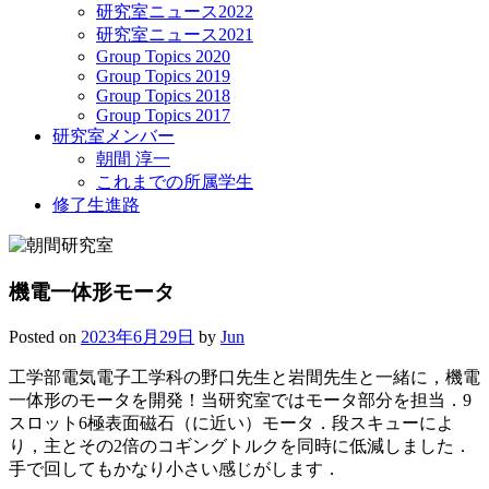
研究室ニュース2022
研究室ニュース2021
Group Topics 2020
Group Topics 2019
Group Topics 2018
Group Topics 2017
研究室メンバー
朝間 淳一
これまでの所属学生
修了生進路
機電一体形モータ
Posted on
2023年6月29日
by
Jun
工学部電気電子工学科の野口先生と岩間先生と一緒に，機電
一体形のモータを開発！当研究室ではモータ部分を担当．9
スロット6極表面磁石（に近い）モータ．段スキューによ
り，主とその2倍のコギングトルクを同時に低減しました．
手で回してもかなり小さい感じがします．