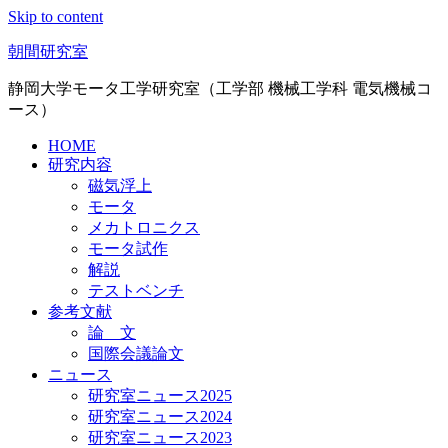
Skip to content
朝間研究室
静岡大学モータ工学研究室（工学部 機械工学科 電気機械コ
ース）
HOME
研究内容
磁気浮上
モータ
メカトロニクス
モータ試作
解説
テストベンチ
参考文献
論 文
国際会議論文
ニュース
研究室ニュース2025
研究室ニュース2024
研究室ニュース2023