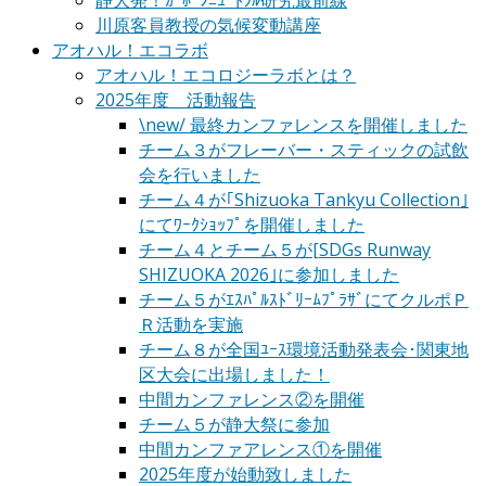
静大発！ｶｰﾎﾞﾝﾆｭｰﾄﾗﾙ研究最前線
川原客員教授の気候変動講座
アオハル！エコラボ
アオハル！エコロジーラボとは？
2025年度 活動報告
\new/ 最終カンファレンスを開催しました
チーム３がフレーバー・スティックの試飲
会を行いました
チーム４が｢Shizuoka Tankyu Collection｣
にてﾜｰｸｼｮｯﾌﾟを開催しました
チーム４とチーム５が[SDGs Runway
SHIZUOKA 2026｣に参加しました
チーム５がｴｽﾊﾟﾙｽﾄﾞﾘｰﾑﾌﾟﾗｻﾞにてクルポＰ
Ｒ活動を実施
チーム８が全国ﾕｰｽ環境活動発表会･関東地
区大会に出場しました！
中間カンファレンス②を開催
チーム５が静大祭に参加
中間カンファアレンス①を開催
2025年度が始動致しました