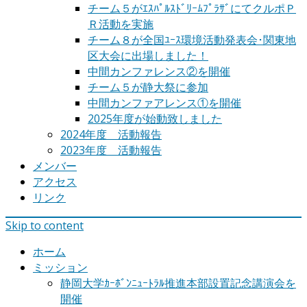
チーム５がｴｽﾊﾟﾙｽﾄﾞﾘｰﾑﾌﾟﾗｻﾞにてクルポＰ
Ｒ活動を実施
チーム８が全国ﾕｰｽ環境活動発表会･関東地
区大会に出場しました！
中間カンファレンス②を開催
チーム５が静大祭に参加
中間カンファアレンス①を開催
2025年度が始動致しました
2024年度 活動報告
2023年度 活動報告
メンバー
アクセス
リンク
Skip to content
ホーム
ミッション
静岡大学ｶｰﾎﾞﾝﾆｭｰﾄﾗﾙ推進本部設置記念講演会を
開催