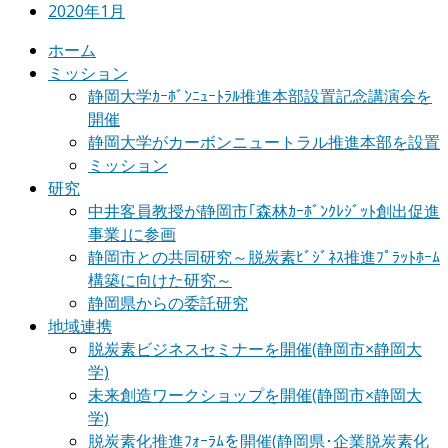
2020年1月
ホーム
ミッション
静岡大学ｶｰﾎﾞﾝﾆｭｰﾄﾗﾙ推進本部設置記念講演会を
開催
静岡大学がカーボンニュートラル推進本部を設置
ミッション
研究
中井客員教授が静岡市｢森林ｶｰﾎﾞﾝｸﾚｼﾞｯﾄ創出促進
事業｣に参画
静岡市との共同研究～脱炭素ﾋﾞｼﾞﾈｽ推進ﾌﾟﾗｯﾄﾎｰﾑ
構築に向けた研究～
静岡県からの委託研究
地域連携
脱炭素ビジネスセミナーを開催(静岡市×静岡大
学)
未来創造ワークショップを開催(静岡市×静岡大
学)
脱炭素化推進ﾌｫｰﾗﾑを開催(静岡県･企業脱炭素化