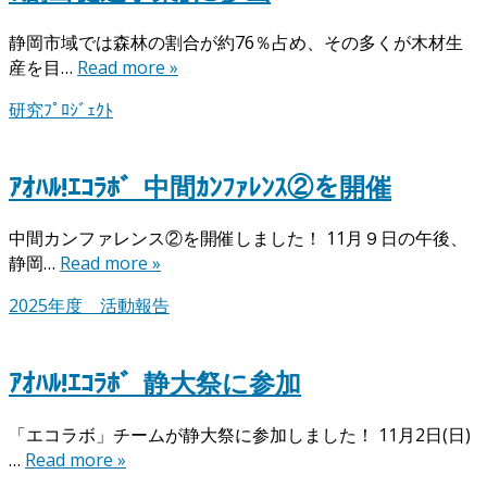
静岡市域では森林の割合が約76％占め、その多くが木材生
産を目…
Read more »
研究ﾌﾟﾛｼﾞｪｸﾄ
ｱｵﾊﾙ!ｴｺﾗﾎﾞ_中間ｶﾝﾌｧﾚﾝｽ②を開催
中間カンファレンス②を開催しました！ 11月９日の午後、
静岡…
Read more »
2025年度 活動報告
ｱｵﾊﾙ!ｴｺﾗﾎﾞ_静大祭に参加
「エコラボ」チームが静大祭に参加しました！ 11月2日(日)
…
Read more »