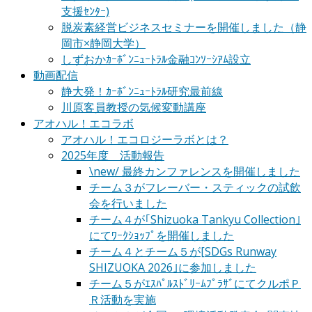
支援ｾﾝﾀｰ)
脱炭素経営ビジネスセミナーを開催しました（静
岡市×静岡大学）
しずおかｶｰﾎﾞﾝﾆｭｰﾄﾗﾙ金融ｺﾝｿｰｼｱﾑ設立
動画配信
静大発！ｶｰﾎﾞﾝﾆｭｰﾄﾗﾙ研究最前線
川原客員教授の気候変動講座
アオハル！エコラボ
アオハル！エコロジーラボとは？
2025年度 活動報告
\new/ 最終カンファレンスを開催しました
チーム３がフレーバー・スティックの試飲
会を行いました
チーム４が｢Shizuoka Tankyu Collection｣
にてﾜｰｸｼｮｯﾌﾟを開催しました
チーム４とチーム５が[SDGs Runway
SHIZUOKA 2026｣に参加しました
チーム５がｴｽﾊﾟﾙｽﾄﾞﾘｰﾑﾌﾟﾗｻﾞにてクルポＰ
Ｒ活動を実施