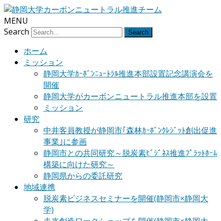
MENU
Search
ホーム
ミッション
静岡大学ｶｰﾎﾞﾝﾆｭｰﾄﾗﾙ推進本部設置記念講演会を
開催
静岡大学がカーボンニュートラル推進本部を設置
ミッション
研究
中井客員教授が静岡市｢森林ｶｰﾎﾞﾝｸﾚｼﾞｯﾄ創出促進
事業｣に参画
静岡市との共同研究～脱炭素ﾋﾞｼﾞﾈｽ推進ﾌﾟﾗｯﾄﾎｰﾑ
構築に向けた研究～
静岡県からの委託研究
地域連携
脱炭素ビジネスセミナーを開催(静岡市×静岡大
学)