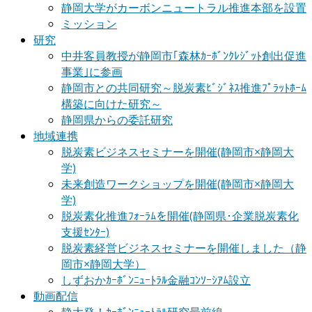
静岡大学がカーボンニュートラル推進本部を設置
ミッション
研究
中井客員教授が静岡市｢森林ｶｰﾎﾞﾝｸﾚｼﾞｯﾄ創出促進
事業｣に参画
静岡市との共同研究～脱炭素ﾋﾞｼﾞﾈｽ推進ﾌﾟﾗｯﾄﾎｰﾑ
構築に向けた研究～
静岡県からの委託研究
地域連携
脱炭素ビジネスセミナーを開催(静岡市×静岡大
学)
未来創造ワークショップを開催(静岡市×静岡大
学)
脱炭素化推進ﾌｫｰﾗﾑを開催(静岡県･企業脱炭素化
支援ｾﾝﾀｰ)
脱炭素経営ビジネスセミナーを開催しました（静
岡市×静岡大学）
しずおかｶｰﾎﾞﾝﾆｭｰﾄﾗﾙ金融ｺﾝｿｰｼｱﾑ設立
動画配信