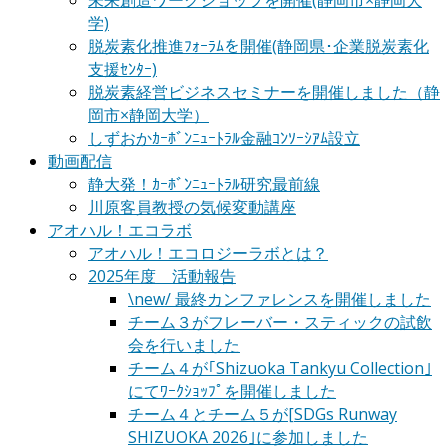
未来創造ワークショップを開催(静岡市×静岡大
学)
脱炭素化推進ﾌｫｰﾗﾑを開催(静岡県･企業脱炭素化
支援ｾﾝﾀｰ)
脱炭素経営ビジネスセミナーを開催しました（静
岡市×静岡大学）
しずおかｶｰﾎﾞﾝﾆｭｰﾄﾗﾙ金融ｺﾝｿｰｼｱﾑ設立
動画配信
静大発！ｶｰﾎﾞﾝﾆｭｰﾄﾗﾙ研究最前線
川原客員教授の気候変動講座
アオハル！エコラボ
アオハル！エコロジーラボとは？
2025年度 活動報告
\new/ 最終カンファレンスを開催しました
チーム３がフレーバー・スティックの試飲
会を行いました
チーム４が｢Shizuoka Tankyu Collection｣
にてﾜｰｸｼｮｯﾌﾟを開催しました
チーム４とチーム５が[SDGs Runway
SHIZUOKA 2026｣に参加しました