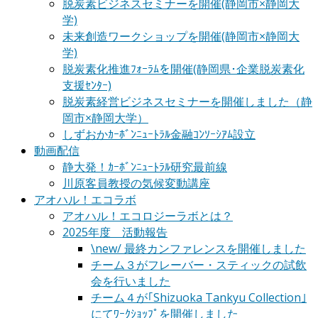
脱炭素ビジネスセミナーを開催(静岡市×静岡大
学)
未来創造ワークショップを開催(静岡市×静岡大
学)
脱炭素化推進ﾌｫｰﾗﾑを開催(静岡県･企業脱炭素化
支援ｾﾝﾀｰ)
脱炭素経営ビジネスセミナーを開催しました（静
岡市×静岡大学）
しずおかｶｰﾎﾞﾝﾆｭｰﾄﾗﾙ金融ｺﾝｿｰｼｱﾑ設立
動画配信
静大発！ｶｰﾎﾞﾝﾆｭｰﾄﾗﾙ研究最前線
川原客員教授の気候変動講座
アオハル！エコラボ
アオハル！エコロジーラボとは？
2025年度 活動報告
\new/ 最終カンファレンスを開催しました
チーム３がフレーバー・スティックの試飲
会を行いました
チーム４が｢Shizuoka Tankyu Collection｣
にてﾜｰｸｼｮｯﾌﾟを開催しました