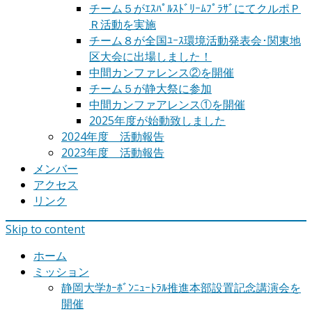
チーム５がｴｽﾊﾟﾙｽﾄﾞﾘｰﾑﾌﾟﾗｻﾞにてクルポＰ
Ｒ活動を実施
チーム８が全国ﾕｰｽ環境活動発表会･関東地
区大会に出場しました！
中間カンファレンス②を開催
チーム５が静大祭に参加
中間カンファアレンス①を開催
2025年度が始動致しました
2024年度 活動報告
2023年度 活動報告
メンバー
アクセス
リンク
Skip to content
ホーム
ミッション
静岡大学ｶｰﾎﾞﾝﾆｭｰﾄﾗﾙ推進本部設置記念講演会を
開催