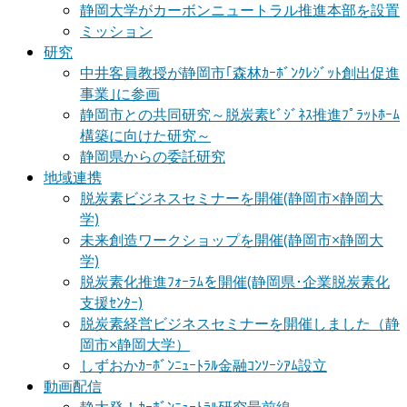
静岡大学がカーボンニュートラル推進本部を設置
ミッション
研究
中井客員教授が静岡市｢森林ｶｰﾎﾞﾝｸﾚｼﾞｯﾄ創出促進
事業｣に参画
静岡市との共同研究～脱炭素ﾋﾞｼﾞﾈｽ推進ﾌﾟﾗｯﾄﾎｰﾑ
構築に向けた研究～
静岡県からの委託研究
地域連携
脱炭素ビジネスセミナーを開催(静岡市×静岡大
学)
未来創造ワークショップを開催(静岡市×静岡大
学)
脱炭素化推進ﾌｫｰﾗﾑを開催(静岡県･企業脱炭素化
支援ｾﾝﾀｰ)
脱炭素経営ビジネスセミナーを開催しました（静
岡市×静岡大学）
しずおかｶｰﾎﾞﾝﾆｭｰﾄﾗﾙ金融ｺﾝｿｰｼｱﾑ設立
動画配信