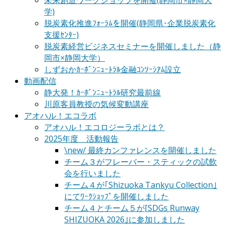
未来創造ワークショップを開催(静岡市×静岡大
学)
脱炭素化推進ﾌｫｰﾗﾑを開催(静岡県･企業脱炭素化
支援ｾﾝﾀｰ)
脱炭素経営ビジネスセミナーを開催しました（静
岡市×静岡大学）
しずおかｶｰﾎﾞﾝﾆｭｰﾄﾗﾙ金融ｺﾝｿｰｼｱﾑ設立
動画配信
静大発！ｶｰﾎﾞﾝﾆｭｰﾄﾗﾙ研究最前線
川原客員教授の気候変動講座
アオハル！エコラボ
アオハル！エコロジーラボとは？
2025年度 活動報告
\new/ 最終カンファレンスを開催しました
チーム３がフレーバー・スティックの試飲
会を行いました
チーム４が｢Shizuoka Tankyu Collection｣
にてﾜｰｸｼｮｯﾌﾟを開催しました
チーム４とチーム５が[SDGs Runway
SHIZUOKA 2026｣に参加しました