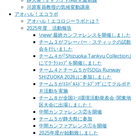
静大発！ｶｰﾎﾞﾝﾆｭｰﾄﾗﾙ研究最前線
川原客員教授の気候変動講座
アオハル！エコラボ
アオハル！エコロジーラボとは？
2025年度 活動報告
\new/ 最終カンファレンスを開催しました
チーム３がフレーバー・スティックの試飲
会を行いました
チーム４が｢Shizuoka Tankyu Collection｣
にてﾜｰｸｼｮｯﾌﾟを開催しました
チーム４とチーム５が[SDGs Runway
SHIZUOKA 2026｣に参加しました
チーム５がｴｽﾊﾟﾙｽﾄﾞﾘｰﾑﾌﾟﾗｻﾞにてクルポＰ
Ｒ活動を実施
チーム８が全国ﾕｰｽ環境活動発表会･関東地
区大会に出場しました！
中間カンファレンス②を開催
チーム５が静大祭に参加
中間カンファアレンス①を開催
2025年度が始動致しました