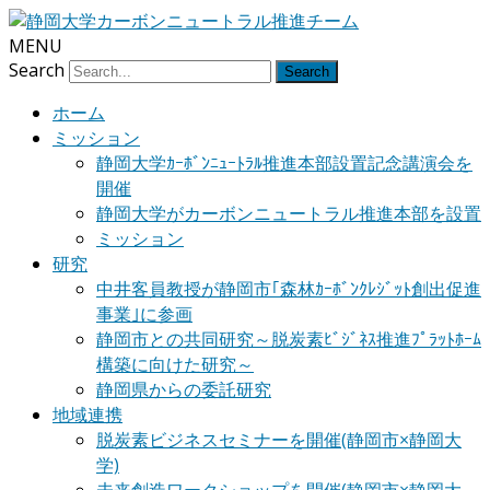
MENU
Search
ホーム
ミッション
静岡大学ｶｰﾎﾞﾝﾆｭｰﾄﾗﾙ推進本部設置記念講演会を
開催
静岡大学がカーボンニュートラル推進本部を設置
ミッション
研究
中井客員教授が静岡市｢森林ｶｰﾎﾞﾝｸﾚｼﾞｯﾄ創出促進
事業｣に参画
静岡市との共同研究～脱炭素ﾋﾞｼﾞﾈｽ推進ﾌﾟﾗｯﾄﾎｰﾑ
構築に向けた研究～
静岡県からの委託研究
地域連携
脱炭素ビジネスセミナーを開催(静岡市×静岡大
学)