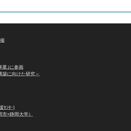
開催
進事業｣に参画
ｰﾑ構築に向けた研究～
ﾝﾀｰ)
岡市×静岡大学）