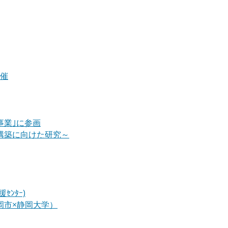
開催
進事業｣に参画
ｰﾑ構築に向けた研究～
ﾝﾀｰ)
岡市×静岡大学）