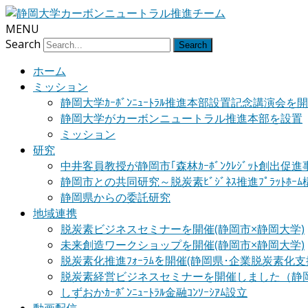
MENU
Search
ホーム
ミッション
静岡大学ｶｰﾎﾞﾝﾆｭｰﾄﾗﾙ推進本部設置記念講演会を
静岡大学がカーボンニュートラル推進本部を設置
ミッション
研究
中井客員教授が静岡市｢森林ｶｰﾎﾞﾝｸﾚｼﾞｯﾄ創出促
静岡市との共同研究～脱炭素ﾋﾞｼﾞﾈｽ推進ﾌﾟﾗｯﾄﾎ
静岡県からの委託研究
地域連携
脱炭素ビジネスセミナーを開催(静岡市×静岡大学)
未来創造ワークショップを開催(静岡市×静岡大学)
脱炭素化推進ﾌｫｰﾗﾑを開催(静岡県･企業脱炭素化支援ｾ
脱炭素経営ビジネスセミナーを開催しました（静
しずおかｶｰﾎﾞﾝﾆｭｰﾄﾗﾙ金融ｺﾝｿｰｼｱﾑ設立