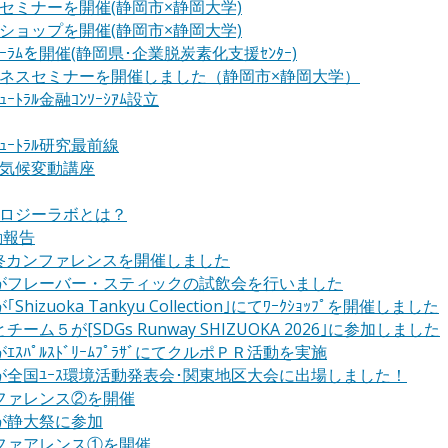
セミナーを開催(静岡市×静岡大学)
ショップを開催(静岡市×静岡大学)
ｰﾗﾑを開催(静岡県･企業脱炭素化支援ｾﾝﾀｰ)
ネスセミナーを開催しました（静岡市×静岡大学）
ｭｰﾄﾗﾙ金融ｺﾝｿｰｼｱﾑ設立
ﾆｭｰﾄﾗﾙ研究最前線
気候変動講座
ロジーラボとは？
動報告
 最終カンファレンスを開催しました
がフレーバー・スティックの試飲会を行いました
hizuoka Tankyu Collection｣にてﾜｰｸｼｮｯﾌﾟを開催しました
ーム５が[SDGs Runway SHIZUOKA 2026｣に参加しました
ｽﾊﾟﾙｽﾄﾞﾘｰﾑﾌﾟﾗｻﾞにてクルポＰＲ活動を実施
が全国ﾕｰｽ環境活動発表会･関東地区大会に出場しました！
ファレンス②を開催
が静大祭に参加
ファアレンス①を開催