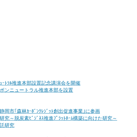
ﾝﾆｭｰﾄﾗﾙ推進本部設置記念講演会を開催
ボンニュートラル推進本部を設置
岡市｢森林ｶｰﾎﾞﾝｸﾚｼﾞｯﾄ創出促進事業｣に参画
究～脱炭素ﾋﾞｼﾞﾈｽ推進ﾌﾟﾗｯﾄﾎｰﾑ構築に向けた研究～
託研究