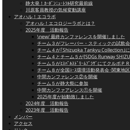
静大発！ｶｰﾎﾞﾝﾆｭｰﾄﾗﾙ研究最前線
川原客員教授の気候変動講座
アオハル！エコラボ
アオハル！エコロジーラボとは？
2025年度 活動報告
\new/ 最終カンファレンスを開催しました
チーム３がフレーバー・スティックの試飲会
チーム４が｢Shizuoka Tankyu Collectio
チーム４とチーム５が[SDGs Runway SHIZ
チーム５がｴｽﾊﾟﾙｽﾄﾞﾘｰﾑﾌﾟﾗｻﾞにてクルポ
チーム８が全国ﾕｰｽ環境活動発表会･関東地
中間カンファレンス②を開催
チーム５が静大祭に参加
中間カンファアレンス①を開催
2025年度が始動致しました
2024年度 活動報告
2023年度 活動報告
メンバー
アクセス