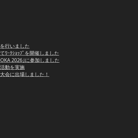
を行いました
n｣にてﾜｰｸｼｮｯﾌﾟを開催しました
UOKA 2026｣に参加しました
ＰＲ活動を実施
区大会に出場しました！