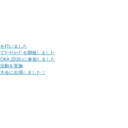
を行いました
n｣にてﾜｰｸｼｮｯﾌﾟを開催しました
UOKA 2026｣に参加しました
ＰＲ活動を実施
区大会に出場しました！