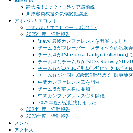
動画配信
静大発！ｶｰﾎﾞﾝﾆｭｰﾄﾗﾙ研究最前線
川原客員教授の気候変動講座
アオハル！エコラボ
アオハル！エコロジーラボとは？
2025年度 活動報告
\new/ 最終カンファレンスを開催しました
チーム３がフレーバー・スティックの試飲会
チーム４が｢Shizuoka Tankyu Collectio
チーム４とチーム５が[SDGs Runway SHIZ
チーム５がｴｽﾊﾟﾙｽﾄﾞﾘｰﾑﾌﾟﾗｻﾞにてクルポ
チーム８が全国ﾕｰｽ環境活動発表会･関東地
中間カンファレンス②を開催
チーム５が静大祭に参加
中間カンファアレンス①を開催
2025年度が始動致しました
2024年度 活動報告
2023年度 活動報告
メンバー
アクセス