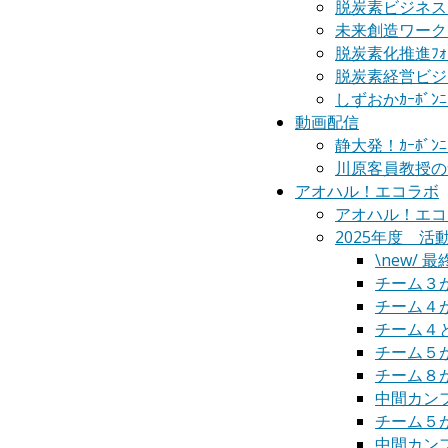
脱炭素ビジネス
未来創造ワーク
脱炭素化推進ﾌｫ
脱炭素経営ビジ
しずおかｶｰﾎﾞﾝﾆ
動画配信
静大発！ｶｰﾎﾞﾝ
川原客員教授の
アオハル！エコラボ
アオハル！エコ
2025年度 活
\new/
チーム３
チーム４が｢S
チーム４とチ
チーム５がｴ
チーム８
中間カン
チーム５
中間カン