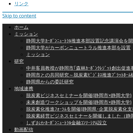
リンク
Skip to content
ホーム
ミッション
静岡大学ｶｰﾎﾞﾝﾆｭｰﾄﾗﾙ推進本部設置記念講演会を
静岡大学がカーボンニュートラル推進本部を設置
ミッション
研究
中井客員教授が静岡市｢森林ｶｰﾎﾞﾝｸﾚｼﾞｯﾄ創出促
静岡市との共同研究～脱炭素ﾋﾞｼﾞﾈｽ推進ﾌﾟﾗｯﾄﾎ
静岡県からの委託研究
地域連携
脱炭素ビジネスセミナーを開催(静岡市×静岡大学)
未来創造ワークショップを開催(静岡市×静岡大学)
脱炭素化推進ﾌｫｰﾗﾑを開催(静岡県･企業脱炭素化支援ｾ
脱炭素経営ビジネスセミナーを開催しました（静
しずおかｶｰﾎﾞﾝﾆｭｰﾄﾗﾙ金融ｺﾝｿｰｼｱﾑ設立
動画配信