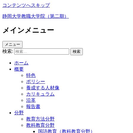
コンテンツへスキップ
静岡大学教職大学院（第二期）
メインメニュー
メニュー
検索:
ホーム
概要
特色
ポリシー
養成する人材像
カリキュラム
沿革
報告書
分野
教育方法分野
教科教育分野
国語教育（教科教育分野）