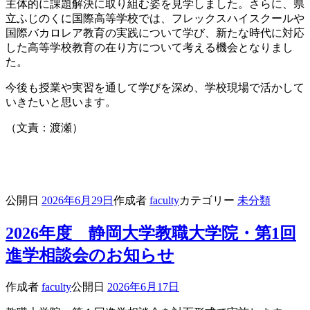
主体的に課題解決に取り組む姿を見学しました。さらに、県
立ふじのくに国際高等学校では、フレックスハイスクールや
国際バカロレア教育の実践について学び、新たな時代に対応
した高等学校教育の在り方について考える機会となりまし
た。
今後も授業や実習を通して学びを深め、学校現場で活かして
いきたいと思います。
（文責：渡瀬）
公開日
2026年6月29日
作成者
faculty
カテゴリー
未分類
2026年度 静岡大学教職大学院・第1回
進学相談会のお知らせ
作成者
faculty
公開日
2026年6月17日