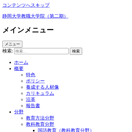
コンテンツへスキップ
静岡大学教職大学院（第二期）
メインメニュー
メニュー
検索:
ホーム
概要
特色
ポリシー
養成する人材像
カリキュラム
沿革
報告書
分野
教育方法分野
教科教育分野
国語教育（教科教育分野）