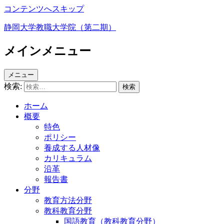
コンテンツへスキップ
静岡大学教職大学院（第二期）
メインメニュー
メニュー
検索:
ホーム
概要
特色
ポリシー
養成する人材像
カリキュラム
沿革
報告書
分野
教育方法分野
教科教育分野
国語教育（教科教育分野）