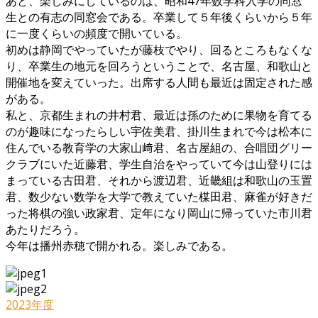
あと、楽しみにしているのは、昭和47年数学科入学の同窓
生との有志の同窓会である。卒業して５年後くらいから５年
に一度くらいの頻度で開いている。
初めは静岡でやっていたが藤枝でやり、回るところもなくな
り、卒業生の地元を回ろうということで、名古屋、和歌山と
開催地を変えていった。出席する人間も最近は固定された感
がある。
私と、京都生まれの井村君、最近は孫のために果物を育てる
のが趣味になったらしい宇佐美君、掛川生まれで今は松本に
住んでいる教育学の大家山﨑君、名古屋組の、合唱団グリー
クラブにいた近藤君、学生自治をやっていて今は山登りには
まっている古田君、それから渡辺君、近畿組は和歌山の玉置
君、数少ない数学を大学で教えていた楳田君、麻雀が好きだ
った将棋の強い政家君、定年になり岡山に帰っていた市川君
あたりだろう。
今年は播州赤穂で開かれる。楽しみである。
2023年度