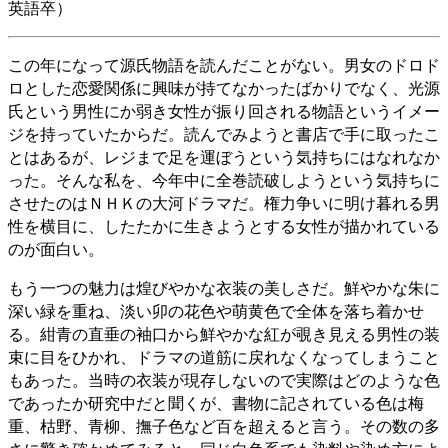
英語卒）
この年になって源氏物語を読んだことがない。男女のドロド
ロとした恋愛関係に興味が持てなかったばかりでなく、光源
氏という男性にか弱き女性が振り回される物語というイメー
ジを持っていたからだ。読んでみようと書店で手に取ったこ
とはあるが、レジまで足を運ぼうという気持ちにはなれなか
った。そんな私を、今年中に全巻読破しようという気持ちに
させたのはＮＨＫの大河ドラマだ。権力争いに明け暮れる男
性を横目に、したたかに生きようとする女性が描かれている
のが面白い。
もう一つの魅力は煌びやかな衣装の美しさだ。鮮やかな朱に
深い緑を重ね、淡い卯の花色や萌黄色で全体を落ち着かせ
る。紺青の直垂の袖口から鮮やかな紅が覗き見える男性の装
束に目をひかれ、ドラマの道筋に戻れなくなってしまうこと
もあった。当時の衣装が現存しないので実際はどのような色
であったか研究中だと聞くが、書物に記されている色は梅
重、枯野、青柳、撫子色など百を超えると言う。その数の多