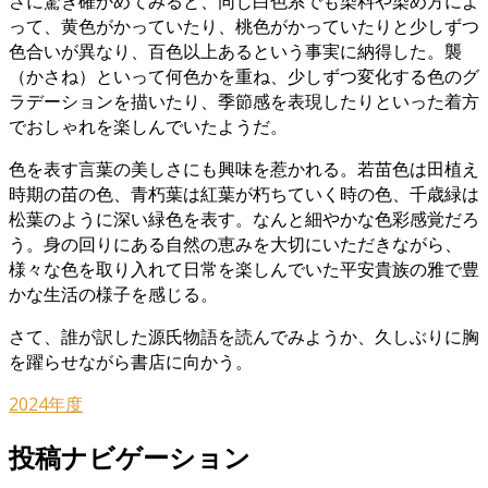
さに驚き確かめてみると、同じ白色系でも染料や染め方によ
って、黄色がかっていたり、桃色がかっていたりと少しずつ
色合いが異なり、百色以上あるという事実に納得した。襲
（かさね）といって何色かを重ね、少しずつ変化する色のグ
ラデーションを描いたり、季節感を表現したりといった着方
でおしゃれを楽しんでいたようだ。
色を表す言葉の美しさにも興味を惹かれる。若苗色は田植え
時期の苗の色、青朽葉は紅葉が朽ちていく時の色、千歳緑は
松葉のように深い緑色を表す。なんと細やかな色彩感覚だろ
う。身の回りにある自然の恵みを大切にいただきながら、
様々な色を取り入れて日常を楽しんでいた平安貴族の雅で豊
かな生活の様子を感じる。
さて、誰が訳した源氏物語を読んでみようか、久しぶりに胸
を躍らせながら書店に向かう。
2024年度
投稿ナビゲーション