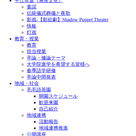
平江非遺（無形文化）
童謡
伝統儀式葬儀と夜歌
影戏-【影絵劇】Shadow Puppet Theater
快板
灯戏
教育・授業
教育
担当授業
卒論・修論テーマ
大学院進学を希望する皆様へ
春季語学研修
卒論中間発表
地域・社会
毛毛語茶園
開園スケジュール
歓迎来園
自己紹介
地域連携
活動報告
地域連携推進
公開講座