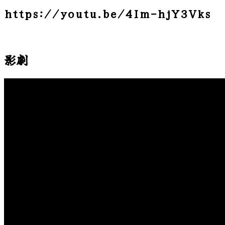
https://youtu.be/4Im-hjY3Vks
影劇