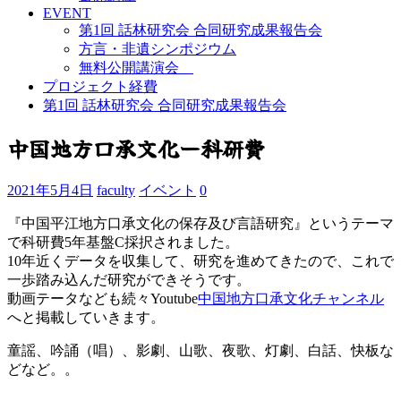
EVENT
第1回 話林研究会 合同研究成果報告会
方言・非遺シンポジウム
無料公開講演会
プロジェクト経費
第1回 話林研究会 合同研究成果報告会
中国地方口承文化ー科研費
2021年5月4日
faculty
イベント
0
『中国平江地方口承文化の保存及び言語研究』というテーマ
で科研費5年基盤C採択されました。
10年近くデータを収集して、研究を進めてきたので、これで
一歩踏み込んだ研究ができそうです。
動画テータなども続々Youtube
中国地方口承文化チャンネル
へと掲載していきます。
童謡、吟誦（唱）、影劇、山歌、夜歌、灯劇、白話、快板な
どなど。。