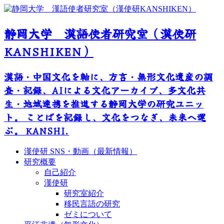
静岡大学 漢語使者研究室（漢使研
KANSHIKEN）
漢語・中国文化を軸に、方言・無形文化遺産の調
査・記録、AIによる文化アーカイブ、多文化共
生・地域連携を推進する静岡大学の研究ユニッ
ト。 ことばを記録し、文化をつなぎ、未来へ運
ぶ。 KANSHI.
漢使研 SNS・動画（最新情報）
研究概要
自己紹介
漢使研
研究室紹介
移民言語の研究
ゼミについて