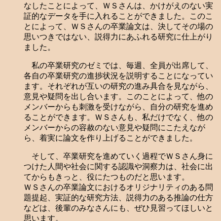
なしたことによって、ＷＳさんは、かけがえのない実
証的なデータを手に入れることができました。このこ
とによって、ＷＳさんの卒業論文は、決してその場の
思いつきではない、説得力にあふれる研究に仕上がり
ました。
私の卒業研究のゼミでは、毎週、全員が出席して、
各自の卒業研究の進捗状況を説明することになってい
ます。それぞれが互いの研究の進み具合を見ながら、
意見や疑問を出し合います。このことによって、他の
メンバーからも刺激を受けながら、自分の研究を進め
ることができます。ＷＳさんも、私だけでなく、他の
メンバーからの容赦のない意見や疑問にこたえなが
ら、着実に論文を作り上げることができました。
そして、卒業研究を進めていく過程でＷＳさん身に
つけた人間や社会に関する認識や洞察力は、社会に出
てからもきっと、役にたつものだと思います。
ＷＳさんの卒業論文におけるオリジナリティのある問
題提起、実証的な研究方法、説得力のある推論の仕方
などは、後輩のみなさんにも、ぜひ見習ってほしいと
思います。