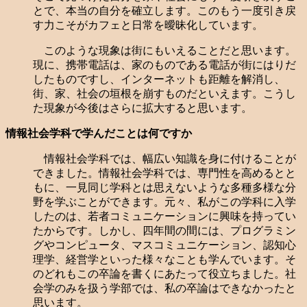
とで、本当の自分を確立します。このもう一度引き戻
す力こそがカフェと日常を曖昧化しています。
このような現象は街にもいえることだと思います。
現に、携帯電話は、家のものである電話が街にはりだ
したものですし、インターネットも距離を解消し、
街、家、社会の垣根を崩すものだといえます。こうし
た現象が今後はさらに拡大すると思います。
情報社会学科で学んだことは何ですか
情報社会学科では、幅広い知識を身に付けることが
できました。情報社会学科では、専門性を高めるとと
もに、一見同じ学科とは思えないような多種多様な分
野を学ぶことができます。元々、私がこの学科に入学
したのは、若者コミュニケーションに興味を持ってい
たからです。しかし、四年間の間には、プログラミン
グやコンピュータ、マスコミュニケーション、認知心
理学、経営学といった様々なことも学んでいます。そ
のどれもこの卒論を書くにあたって役立ちました。社
会学のみを扱う学部では、私の卒論はできなかったと
思います。