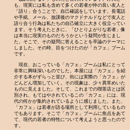
も、現実には私も含めて多くの若者が仲の良い友人と
「語り」合うことで、自己確認をしています。長電話
や手紙、メール、放課後のマクドナルドなどで友人と
語り合う行為は私たちの自己確立に大きく役立ってい
ます。そう考えたときに、「ひとりよがりな若者」像
は本当に現実のものだろうかという疑問が生じまし
た。そこで、その疑問に答えることを卒論のテーマに
しました。その時、目をつけたのが「カフェ」ブーム
です。
現在、おこっている「カフェ」ブームは私にとって
非常に興味深いものでした。本屋には「カフェ」を紹
介する本がずらっと並び、街には実際の「カフェ」が
どんどん増加していく。その現象は、少々異常めいた
ものに見えました。そして、これまでの喫茶店とは区
別され、もてはやされているこの「カフェ」には、現
代の何かが集約されているように感じました。また、
「カフェ」は若者が語る場所として利用しているもの
でもあります。そこで「カフェ」ブームに焦点をあて
て、現代の若者の特性について考えようと思ったので
す。