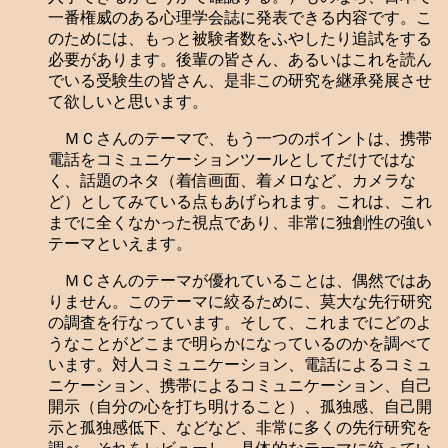
一番権威のある心理学会誌に発表できる内容です。こ
のためには、もっと被験者数をふやしたり追試をする
必要があります。後輩の皆さん、あるいはこれを読ん
でいる受験生の皆さん、是非この研究を継承発展させ
て欲しいと思います。
ＭＣさんのテーマで、もう一つのポイントは、携帯
電話をコミュニケーションツールとしてだけではな
く、話題のネタ（着信画面、着メロなど、カメラな
ど）としてみている点もあげられます。これは、これ
までに全くなかった視点であり、非常に独創性の強い
テーマといえます。
ＭＣさんのテーマが優れていることは、偶然ではあ
りません。このテーマに絞るために、莫大な先行研究
の調査を行なっています。そして、これまでにどのよ
うなことがどこまで明らかになっているのかを調べて
います。対人コミュニケーション、電話によるコミュ
ニケーション、携帯によるコミュニケーション、自己
開示（自分の心を打ち明けること）、孤独感、自己開
示と孤独感低下、などなど、非常に多くの先行研究を