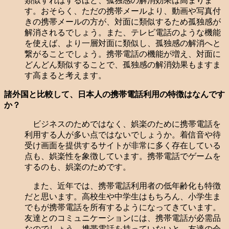
類似すればするほど、孤独感の解消効果は高まりま
す。おそらく、ただの携帯メールより、動画や写真付
きの携帯メールの方が、対面に類似するため孤独感が
解消されるでしょう。また、テレビ電話のような機能
を使えば、より一層対面に類似し、孤独感の解消へと
繋がることでしょう。携帯電話の機能が増え、対面に
どんどん類似することで、孤独感の解消効果もますま
す高まると考えます。
諸外国と比較して、日本人の携帯電話利用の特徴はなんです
か？
ビジネスのためではなく、娯楽のために携帯電話を
利用する人が多い点ではないでしょうか。着信音や待
受け画面を提供するサイトが非常に多く存在している
点も、娯楽性を象徴しています。携帯電話でゲームを
するのも、娯楽のためです。
また、近年では、携帯電話利用者の低年齢化も特徴
だと思います。高校生や中学生はもちろん、小学生ま
でもが携帯電話を所有するようになってきています。
友達とのコミュニケーションには、携帯電話が必需品
なのでしょう。携帯電話を持っていないと、友達の会