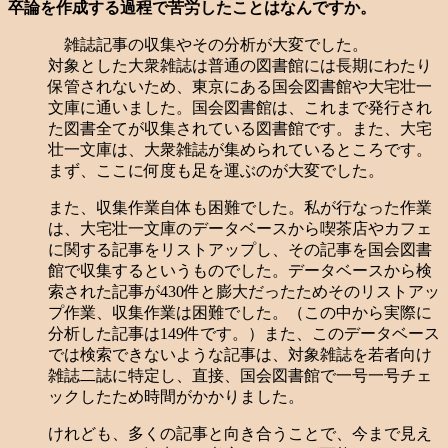
卒論を作成する過程で苦労したことはなんですか。
雑誌記事の収集やその分析が大変でした。
対象とした大衆雑誌は普通の図書館には長期にわたり
保管されないため、東京にある国会図書館や大宅壮一
文庫に通いました。国会図書館は、これまで発行され
た図書全てが収集されている図書館です。また、大宅
壮一文庫は、大衆雑誌が集められているところです。
まず、ここに何度も足を運ぶのが大変でした。
また、収集作業自体も困難でした。私が行なった作業
は、大宅壮一文庫のデータベースから喫茶店やカフェ
に関する記事をリストアップし、その記事を国会図書
館で収集するというものでした。データベースから検
索された記事が430件と膨大だったためそのリストアッ
プ作業、収集作業は困難でした。（この中から実際に
分析した記事は149件です。）また、このデータベース
では検索できないような記事は、対象雑誌を若者向け
雑誌二誌に特定し、直接、国会図書館で一号一号チェ
ックしたため時間がかかりました。
けれども、多くの記事と向き合うことで、今まで見え