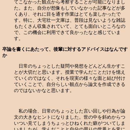
てこなかった観点から考察することが可能になりまし
た。また、自分が想像もしていなかった記事などが多
くあり、それに目を通す作業はとても楽しかったで
す。特に、大宅壮一文庫は、普段は見ないような雑誌
もたくさん収集されていて、とても面白いところなの
で、この機会に利用できて良かったなと感じていま
す。
卒論を書くにあたって、後輩に対するアドバイスはなんです
か
日常のちょっとした疑問や発想をどんどん生かすこ
とが大切だと思います。授業で学んだことだけを憶え
ていくのではなく、それを現実の様々な面と結び付け
ていくことで、自分らしい観点から論文を作成できる
のではないかなと思います。
私の場合、日常のちょっとした言い回しや行為が論
文の大きなヒントになりました。世の中を斜めからつ
いつい見てしまうちょっとひねくれた癖がついてしま
いましたが、学んだことと自分の周りの世界とを常に