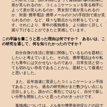
差が見られるのか、コミュニケーションを取る相手に
よって差が見られるのか、男女別で差が見られるの
か、対面･携帯電話･携帯メールの3つの手段別で差が見
られるのか、など、様々な観点から分析をしていま
す。それにより、青年の孤独感を、より細かく詳しく
掘り下げることができたと実感しています。
この卒論を書こうと思った理由は何ですか？ あるいは、こ
の研究を通して、何を知りたかったのですか？
自分自身の生活に密接に関係しているものを題材に
したいと考えていました。その点、携帯電話は今や私
たち青年には欠かせないものであり、日常生活と切っ
ても切れない存在であることから、題材として最適だ
と思いました。
また、近年急速に普及したコミュニケーション手段
であることから、過去の研究例がまだ数少ない点にも
注目しました。誰かの二番煎じではなく、自分で新し
い分野を開拓したいと思ったのがきっかけです。
孤独感については、メル友や携帯依存症などの話で