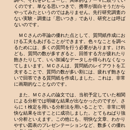
調べ、それをレビューし、具体的なテーマに絞ってい
くのです。単なる思いつきで、携帯が面白そうだから
やってみたというのではありません。先行研究調査の
ない実験・調査は「思いつき」であり、研究とは呼ば
ないのです。
ＭＣさんの卒論の優れた点として、質問紙作成にお
ける工夫もあげることができます。色々なことを調べ
るためには、多くの質問を行う必要があります。けれ
ども、質問の数が多すぎると、回答する方が疲れたり
飽きたりして、いい加減なデータしか得られなくなっ
てしまいます。ＭＣさんは、質問紙のレイアウトを工
夫することで、質問の数が多い割には、疲れず飽きな
いで回答できる質問紙を作成しました。これは、非常
に画期的なことなのです。
また、ＭＣさんの論文では、当初予定していた相関
による分析では明確な結果が出なかったのですが、さ
らにｔ検定を用いる分析法を用いることで、非常に明
快な結果を出すことに成功しました。とてもねばり強
い分析といえます。この他にも、明快な文章、わかり
やすい図表のプレゼンテーションなど、数多くの優れ