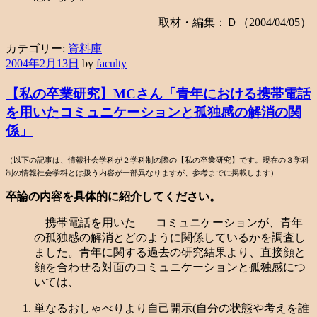
取材・編集：Ｄ（2004/04/05）
カテゴリー:
資料庫
2004年2月13日
by
faculty
【私の卒業研究】MCさん「青年における携帯電話
を用いたコミュニケーションと孤独感の解消の関
係」
（以下の記事は、情報社会学科が２学科制の際の【私の卒業研究】です。現在の３学科
制の情報社会学科とは扱う内容が一部異なりますが、参考までに掲載します）
卒論の内容を具体的に紹介してください。
携帯電話を用いた コミュニケーションが、青年
の孤独感の解消とどのように関係しているかを調査し
ました。青年に関する過去の研究結果より、直接顔と
顔を合わせる対面のコミュニケーションと孤独感につ
いては、
単なるおしゃべりより自己開示(自分の状態や考えを誰