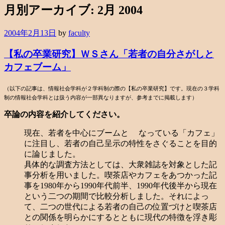
月別アーカイブ:
2月 2004
2004年2月13日
by
faculty
【私の卒業研究】ＷＳさん「若者の自分さがしと
カフェブーム」
（以下の記事は、情報社会学科が２学科制の際の【私の卒業研究】です。現在の３学科
制の情報社会学科とは扱う内容が一部異なりますが、参考までに掲載します）
卒論の内容を紹介してください。
現在、若者を中心にブームと なっている「カフェ」
に注目し、若者の自己呈示の特性をさぐることを目的
に論じました。
具体的な調査方法としては、大衆雑誌を対象とした記
事分析を用いました。喫茶店やカフェをあつかった記
事を1980年から1990年代前半、1990年代後半から現在
という二つの期間で比較分析しました。それによっ
て、二つの世代による若者の自己の位置づけと喫茶店
との関係を明らかにするとともに現代の特徴を浮き彫