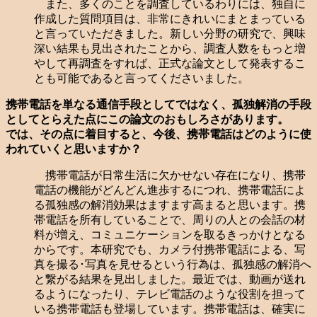
また、多くのことを調査しているわりには、独自に
作成した質問項目は、非常にきれいにまとまっている
と言っていただきました。新しい分野の研究で、興味
深い結果も見出されたことから、調査人数をもっと増
やして再調査をすれば、正式な論文として発表するこ
とも可能であると言ってくださいました。
携帯電話を単なる通信手段としてではなく、孤独解消の手段
としてとらえた点にこの論文のおもしろさがあります。
では、その点に着目すると、今後、携帯電話はどのように使
われていくと思いますか？
携帯電話が日常生活に欠かせない存在になり、携帯
電話の機能がどんどん進歩するにつれ、携帯電話によ
る孤独感の解消効果はますます高まると思います。携
帯電話を所有していることで、周りの人との会話の材
料が増え、コミュニケーションを取るきっかけとなる
からです。本研究でも、カメラ付携帯電話による、写
真を撮る･写真を見せるという行為は、孤独感の解消へ
と繋がる結果を見出しました。最近では、動画が送れ
るようになったり、テレビ電話のような役割を担って
いる携帯電話も登場しています。携帯電話は、確実に