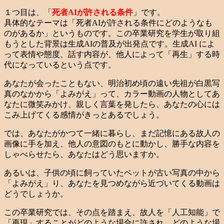
１つ目は、「
死者AIが許される条件
」です。
具体的なテーマは「死者AIが許される条件にどのようなも
のがあるか」というものです。この卒業研究を学生が取り組
もうとした背景は生成AIの普及が出発点です。生成AI によ
って表情や態度、話す内容が、他人によって「再生」する時
代になっているという点です。
あなたが会ったこともない、明治初め頃の遠い先祖が白黒写
真のなかから「よみがえ」って、カラー動画の人物としてあ
なたに微笑みかけ、親しく言葉を発したら、あなたの心には
こみ上げてくる感情がきっとあるでしょう。
では、あなたがかつて一緒に暮らし、まだ記憶にある故人の
画像に手を加え、他人の意図のもとに動かし、勝手な内容を
しゃべらせたら、あなたはどう思いますか。
あるいは、子供の頃に飼っていたペットが古い写真の中から
「よみがえ」り、あなたを見つめながら近づいてくる動画は
どうでしょうか。
この卒業研究では、その点を踏まえ、故人を「人工知能」で
「再現」することがどのような場合に許され、どのような場