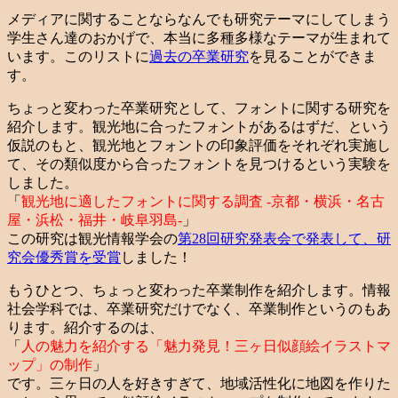
メディアに関することならなんでも研究テーマにしてしまう
学生さん達のおかげで、本当に多種多様なテーマが生まれて
います。このリストに
過去の卒業研究
を見ることができま
す。
ちょっと変わった卒業研究として、フォントに関する研究を
紹介します。観光地に合ったフォントがあるはずだ、という
仮説のもと、観光地とフォントの印象評価をそれぞれ実施し
て、その類似度から合ったフォントを見つけるという実験を
しました。
「
観光地に適したフォントに関する調査 -京都・横浜・名古
屋・浜松・福井・岐阜羽島-
」
この研究は観光情報学会の
第28回研究発表会で発表して、研
究会優秀賞を受賞
しました！
もうひとつ、ちょっと変わった卒業制作を紹介します。情報
社会学科では、卒業研究だけでなく、卒業制作というのもあ
ります。紹介するのは、
「
人の魅力を紹介する「魅力発見！三ヶ日似顔絵イラストマ
ップ」の制作
」
です。三ヶ日の人を好きすぎて、地域活性化に地図を作りた