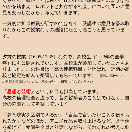
そもそも「監視」とは何か、ITが作る理想像はどのようなも
のかを踏まえ、ロボットと共存する社会、について互いに意
見を交わしながら、考えていきます。
一方的に担当教員が話すのではなく、受講生の意見を汲み取
りながらこの授業なりの結論にたどり着こうと思っていま
す。
夕方の授業（16:05-17:35）なので、高校生（1～3年の全学
年）にも公開されています。高校生が参加していたこともあ
りました。この科目は「高大連携科目」と呼ばれ、近隣の高
校と協定を結んで受講してもらっています。
（浜松の高校生で、こ
の科目を受講したい人は、学校の先生に相談してみてください）
「
思想と芸術
」という科目も担当しています。
高校の倫理社会と違って、昔の哲学者のことばではなく、自
分の問題として考察しています。
「夢と現実を区別できるか」「言葉で言いたいことを伝えら
れるか」などのほか、アニメ作品も取り上げるなど、具体例
を挙げて、受講生全員と対話しながら、それぞれの考えに到