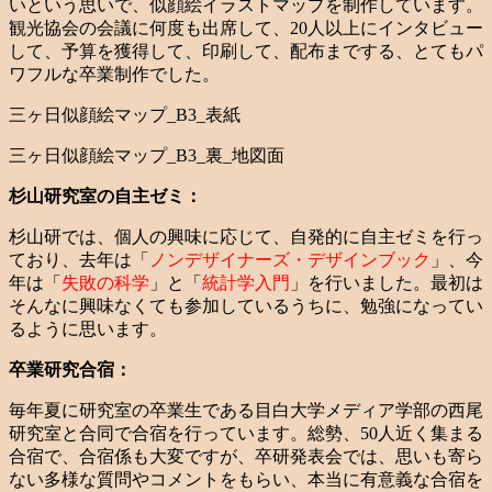
いという思いで、似顔絵イラストマップを制作しています。
観光協会の会議に何度も出席して、20人以上にインタビュー
して、予算を獲得して、印刷して、配布までする、とてもパ
ワフルな卒業制作でした。
三ヶ日似顔絵マップ_B3_表紙
三ヶ日似顔絵マップ_B3_裏_地図面
杉山研究室の自主ゼミ：
杉山研では、個人の興味に応じて、自発的に自主ゼミを行っ
ており、去年は「
ノンデザイナーズ・デザインブック
」、今
年は「
失敗の科学
」と「
統計学入門
」を行いました。最初は
そんなに興味なくても参加しているうちに、勉強になってい
るように思います。
卒業研究合宿：
毎年夏に研究室の卒業生である目白大学メディア学部の西尾
研究室と合同で合宿を行っています。総勢、50人近く集まる
合宿で、合宿係も大変ですが、卒研発表会では、思いも寄ら
ない多様な質問やコメントをもらい、本当に有意義な合宿を