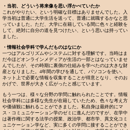
・当初、どういう将来像を思い浮かべていたか
これがやりたい、という明確な目標はありませんでした。入
学当初は普通に大学生活を送って、普通に就職するかなと思
っていました。ただ、大学に在籍している間に色々と経験を
して、絶対に自分の道を見つけたい、という思いは持ってい
ました。
・情報社会学科で学んだものはなにか
一つはアルゴリズムやシステムに対する理解です。当時はま
だ今ほどオンラインメディアが生活の一部とはなっていませ
んでしたが、その時期に裏側の仕組みを学べたのは大きな財
産となりました。4年間の学びを通して、パソコンを使い、
ネット上で必要な情報を収集することが得意となり、そのお
かげで、世界が大きく広がったと感じています。
もう一つは、様々な分野の学問に触れられたことです。情報
社会学科には多様な先生が在籍していたため、色々な考え方
や価値観に触れることができました。私自身は最終的にマ
ス・コミュニケーション学のゼミに進んだのですが、在学中
は著作権に関する法学の授業、政治学、都市学、異文化コミ
ュニケーション学など、実に多くの学問に接することができ