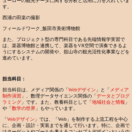
ューローの観光データに関する分析と活用に力を入れていま
す。
西浦の田楽の撮影
フィールドワーク_飯田市美術博物館
また、プロジェクト型の専門科目である先端情報学実習で
は、楽器博物館と連携して、楽器をVR空間で演奏できるよ
うにするシステムの開発や、舘山寺の観光活性化事業などを
進めています。
担当科目：
担当科目は、メディア関係の「
Webデザイン
」と「
メディア
制作演習
」、数理データサイエンス関係の「
データとプログ
ラミング
」です。また、教養科目として「
地域社会と情報
」
や「
数学の世界
」もやっています。
「
Webデザイン
」では、「Web」を制作する上流工程を中心
に、企画・設計・実装までを通して行います。特に、企画で
はターゲットやゴールを考えるコンセプトデザインというの