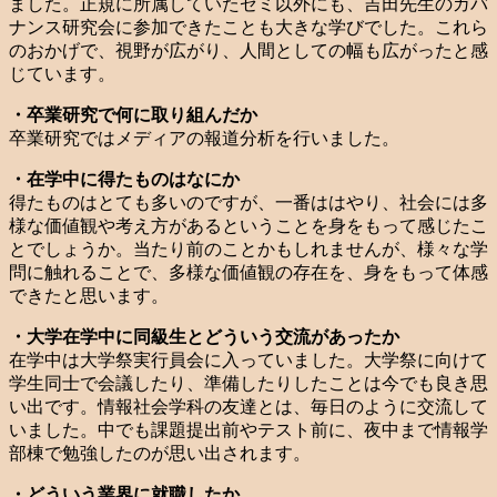
ました。正規に所属していたゼミ以外にも、吉田先生のガバ
ナンス研究会に参加できたことも大きな学びでした。これら
のおかげで、視野が広がり、人間としての幅も広がったと感
じています。
・卒業研究で何に取り組んだか
卒業研究ではメディアの報道分析を行いました。
・在学中に得たものはなにか
得たものはとても多いのですが、一番ははやり、社会には多
様な価値観や考え方があるということを身をもって感じたこ
とでしょうか。当たり前のことかもしれませんが、様々な学
問に触れることで、多様な価値観の存在を、身をもって体感
できたと思います。
・大学在学中に同級生とどういう交流があったか
在学中は大学祭実行員会に入っていました。大学祭に向けて
学生同士で会議したり、準備したりしたことは今でも良き思
い出です。情報社会学科の友達とは、毎日のように交流して
いました。中でも課題提出前やテスト前に、夜中まで情報学
部棟で勉強したのが思い出されます。
・どういう業界に就職したか