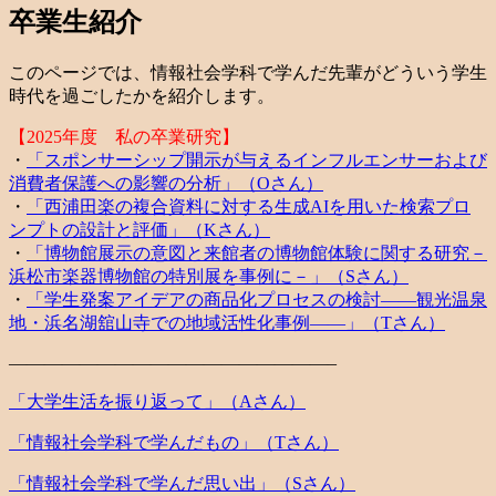
卒業生紹介
このページでは、情報社会学科で学んだ先輩がどういう学生
時代を過ごしたかを紹介します。
【2025年度 私の卒業研究】
・
「スポンサーシップ開示が与えるインフルエンサーおよび
消費者保護への影響の分析」（Oさん）
・
「西浦田楽の複合資料に対する生成AIを用いた検索プロ
ンプトの設計と評価」（Kさん）
・
「博物館展示の意図と来館者の博物館体験に関する研究－
浜松市楽器博物館の特別展を事例に－」（Sさん）
・
「学生発案アイデアの商品化プロセスの検討――観光温泉
地・浜名湖舘山寺での地域活性化事例――」（Tさん）
——————————————————–
「大学生活を振り返って」（Aさん）
「情報社会学科で学んだもの」（Tさん）
「情報社会学科で学んだ思い出」（Sさん）