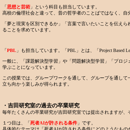
「
思想と芸術
」という科目も担当しています。
高校の倫理社会と違って、昔の哲学者のことばではなく、自
「夢と現実を区別できるか」「言葉で言いたいことを伝えら
ることを求めています。
「
PBL
」も担当しています。「PBL」とは、「Project Based Lea
一般に、「課題解決型学習」や「問題解決型学習」「プロジ
学ぶことになっています。
この授業では、グループワークを通して、グループを通して
立ち向かう楽しみが得られます。
・吉田研究室の過去の卒業研究
毎年たくさんの卒業研究が吉田研究室では提出されますが、
１つ目は、「
死者AIが許される条件
」です。
具体的なテーマは「死者AIが許される条件にどのようなもの