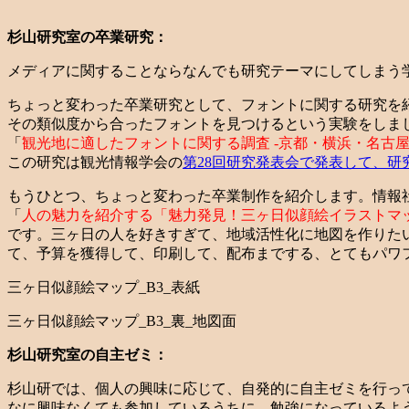
杉山研究室の卒業研究：
メディアに関することならなんでも研究テーマにしてしまう
ちょっと変わった卒業研究として、フォントに関する研究を
その類似度から合ったフォントを見つけるという実験をしま
「
観光地に適したフォントに関する調査 -京都・横浜・名古
この研究は観光情報学会の
第28回研究発表会で発表して、研
もうひとつ、ちょっと変わった卒業制作を紹介します。情報
「
人の魅力を紹介する「魅力発見！三ヶ日似顔絵イラストマ
です。三ヶ日の人を好きすぎて、地域活性化に地図を作りた
て、予算を獲得して、印刷して、配布までする、とてもパワ
三ヶ日似顔絵マップ_B3_表紙
三ヶ日似顔絵マップ_B3_裏_地図面
杉山研究室の自主ゼミ：
杉山研では、個人の興味に応じて、自発的に自主ゼミを行っ
なに興味なくても参加しているうちに、勉強になっているよ