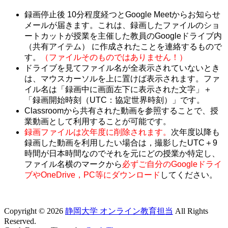
録画停止後 10分程度経つとGoogle Meetからお知らせ
メールが届きます。これは、録画したファイルのショ
ートカットが授業を主催した教員のGoogleドライブ内
（共有アイテム） に作成されたことを連絡するもので
す。
（ファイルそのものではありません！）
ドライブを見てファイル名が全表示されていないとき
は、マウスカーソルを上に置けば表示されます。ファ
イル名は「録画中に画面左下に表示された文字」＋
「録画開始時刻（UTC：協定世界時刻）」です。
Classroomから共有された動画を参照することで、授
業動画として利用することが可能です。
録画ファイルは次年度に削除されます。
次年度以降も
録画した動画を利用したい場合は，撮影したUTC＋9
時間が
日本時間なのでそれを元にどの授業か特定し、
ファイル名横のマークから
必ずご自分のGoogleドライ
ブやOneDrive，PC等にダウンロード
してください。
Copyright © 2026
静岡大学 オンライン教育担当
All Rights
Reserved.